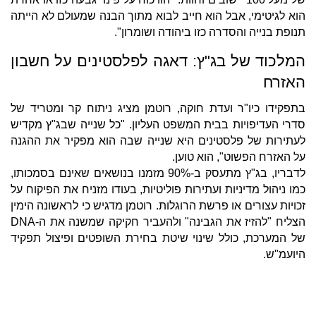
הוא לגיטימי, אבל הוא חייב לבוא מתוך הבנה שמעולם לא הייתה
תנופת בנייה והסדרה כזו ביהודה ושומרון".
המלכוד של בג"ץ: דאגה לפלסטינים על חשבון
האזרח
בתפקידו כיו"ר ועדת חוקה, רוטמן מציג ניתוח קר ומטריד של
סדרי העדיפויות בבית המשפט העליון. "כל שנייה שבג"ץ מקדיש
לעתירות של פלסטינים היא שנייה שבה הוא מפקיר את ההגנה
על האזרח הפשוט", הוא טוען.
לדבריו, בג"ץ מתעסק ב-90% מזמנו בנושאים שאינם בסמכותו,
כמו ניהול מדיניות ועתירות פוליטיות, בעודו מזניח את הפיקוח על
זכויות עצורים או פרשת הרוגלות. רוטמן מדגיש כי לראשונה הימין
הצליח "להזיז את הגבינה" ולהעביר חקיקה שמשנה את ה-DNA
של המערכת, כולל שינוי שיטת בחירת השופטים ופיצול תפקיד
היועמ"ש.