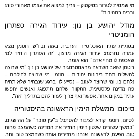
מי שמסית לטרור בטיקטוק – צריך למצוא את עצמו מאחורי סורג
ובריח במהירות".
מודל יהושע בן נון: עידוד הגירה כפתרון
הומניטרי
בסוגיית עתיד האוכלוסייה הערבית בעזה וביו"ש, רוטמן מציג
עמדה נחרצת: עידוד הגירה מרצון. "זה הפתרון היחיד למי
שאכפת לו מחיי אדם", הוא אומר.
רוטמן שואב השראה מהאסטרטגיה של יהושע בן נון: "מי שרוצה
להשלים תחת ריבונות יהודית – מוזמן. מי שרוצה להילחם –
נלחם בו. ומי שרוצה לעזוב – נסייע לו. ברגע שנבהיר שלא תהיה
פה מדינה פלסטינית, התקווה שלהם תתפוגג ואנשים יחפשו
עתיד במקום אחר. אפשר ואף צריך לעזור להם בתהליך הזה".
סיכום: ממשלת הימין הראשונה בהיסטוריה
לסיום, רוטמן קורא לציבור להסתכל ב"עין טובה" על ההישגים.
"במשך עשורים שלטון הימין החזיר את המדינה כשהמצב פחות
טוב. הפעם, לראשונה, אנחנו מחזירים אותה כשהמצב טוב יותר.