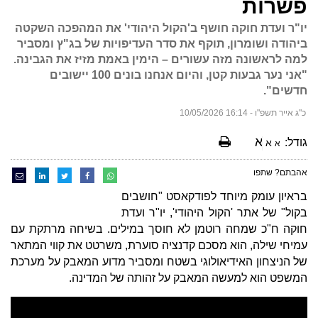
פשרות
יו"ר ועדת חוקה חושף ב'הקול היהודי' את המהפכה השקטה
ביהודה ושומרון, תוקף את סדר העדיפויות של בג"ץ ומסביר
למה לראשונה מזה עשורים – הימין באמת מזיז את הגבינה.
"אני נער גבעות קטן, והיום אנחנו בונים 100 יישובים
חדשים".
כ"ג אייר תשפ"ו - 16:14 10/05/2026
א
גודל:
א
א
אהבתם? שתפו
בראיון עומק מיוחד לפודקאסט "חושבים
בקול" של אתר 'הקול היהודי', יו"ר ועדת
חוקה ח"כ שמחה רוטמן לא חוסך במילים. בשיחה מרתקת עם
עמיחי שילה, הוא מסכם קדנציה סוערת, משרטט את קווי המתאר
של הניצחון האידיאולוגי בשטח ומסביר מדוע המאבק על מערכת
המשפט הוא למעשה המאבק על זהותה של המדינה.