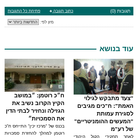
תגובות (0)
כתוב תגובה
פתיחת כל התגובות
מיון לפי:
עוד בנושא
ח״כ רוטמן: ״במושב
"צעד מתבקש לגילוי
הקיץ הקרוב נשיב את
האמת": ח"כים מגיבים
הגזילה ונחזיר לבתי הדין
לסגירת עמותת
את הסמכויות״
"המעשים ההומניטריים"
בכנס של "מרכז יכין" התייחס ח"כ
של רע"מ
רוטמן למהלך להחזרת סמכויות
לאחר תחקירי הקול היהודי