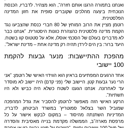
ואנחנו בתמורה הרגנו אותם חזרה", הוא מצהיר. לדבריו, הכנסת
הנוכחית ביצעה מהלכים שקוברים סופית את חזון המדינה
הפלסטינית.
רוטמן מציין את הרוב המוחץ של 80 חברי כנסת שהצביעו נגד
הקמת מדינה פלסטינית כהצהרת כוונות היסטורית. "אנחנו כבר
לא מדברים בעולם של הסכמי אוסלו, אלא על סטטוס קוו בשטח.
היעד ברור: בין הים לירדן תהיה רק מדינה אחת – מדינת ישראל".
מהפכת ההתיישבות: מנער גבעות להקמת
100 יישובי
אחד הרגעים המפתיעים בראיון הוא הווידוי האישי של רוטמן: "אני
הרי נער גבעות קטן. היישוב שלי (פני קדם) היה יישוב לא מוסדר
עד לאחרונה. אנחנו הגענו לשטח כשלא היה כביש ולא היו
תשתיות".
הרקע האישי הזה מאפשר לרוטמן להסביר את גודל המהפכה
שמוביל השר בצלאל סמוטריץ' במשרד הביטחון. לדבריו,
המדיניות השתנתה מהיסוד – במקום לבקש אישור על כל
מרפסת מארה"ב, הממשלה מקדמת בנייה מאסיבית והסדרה
של מעל 100 יישובים וחוות. "הוויכוח על פינוי גבעה כזו או אחרת