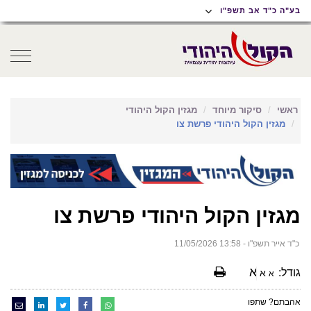
תוכן
תפריט
תפריט
בע"ה כ"ד אב תשפ"ו
ראשי
ראשי
נגישות
oggle
gation
ראשי
סיקור מיוחד
מגזין הקול היהודי
מגזין הקול היהודי פרשת צו
מגזין הקול היהודי פרשת צו
כ"ד אייר תשפ"ו - 13:58 11/05/2026
א
גודל:
א
א
אהבתם? שתפו