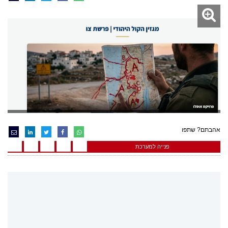
אהבתם? שתפו
פנייה למערכת