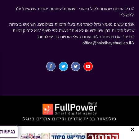
© כל הזכויות שמורות לקול היהודי - עמותת 'עיתונות יהודית עצמאית' ע"ר
ה'תשע"ז
אנחנו עושים מאמץ גדול לאתר את בעלי הזכויות בצילומים. השימוש ביצירות
שבעל הזכויות בהן אינו ידוע או לא אותר נעשה לפי סעיף 27א ל"חוק זכויות
יוצרים". אם זיהיתם צילום ואתם בעלי הזכויות בו, יש לפנות
ל-
office@hakolhayehudi.co.il
פולפאוור בניית אתרים וקידום אתרים בגוגל
×
נגישות