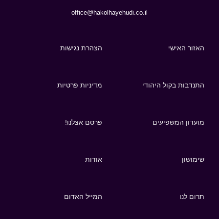
office@hakolhayehudi.co.il
האזור האישי
הצהרת נגישות
התנדבות בקול היהודי
מדיניות פרטיות
מועדון המשפיעים
פרסם אצלנו!
שימושון
אודות
תרום לנו
המייל האדום