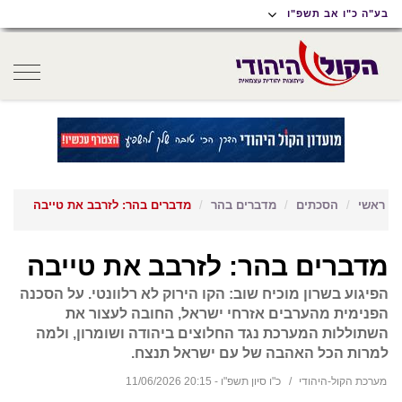
תוכן
תפריט
תפריט
בע"ה כ"ו אב תשפ"ו
ראשי
ראשי
נגישות
oggle
gation
ראשי
הסכתים
מדברים בהר
מדברים בהר: לזרבב את טייבה
מדברים בהר: לזרבב את טייבה
הפיגוע בשרון מוכיח שוב: הקו הירוק לא רלוונטי. על הסכנה
הפנימית מהערבים אזרחי ישראל, החובה לעצור את
השתוללות המערכת נגד החלוצים ביהודה ושומרון, ולמה
למרות הכל האהבה של עם ישראל תנצח.
מערכת הקול-היהודי
כ"ו סיון תשפ"ו - 20:15 11/06/2026