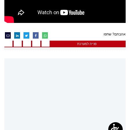
אהבתם? שתפו
פנייה למערכת