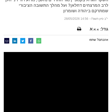
לרב המרצחים דחלאן? ועל מהלך התשובה הציבורי
שמתרקם ביהודה ושומרון
י"ב סיון תשפ"ו - 14:56 28/05/2026
א
גודל:
א
א
אהבתם? שתפו