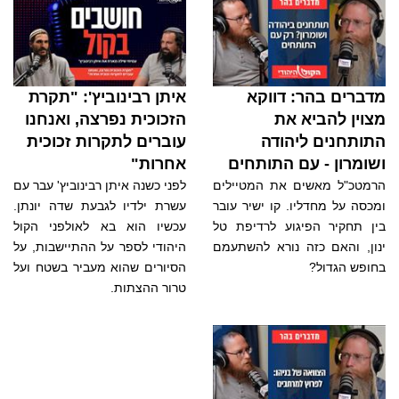
מדברים בהר: דווקא
איתן רבינוביץ': "תקרת
מצוין להביא את
הזכוכית נפרצה, ואנחנו
התותחנים ליהודה
עוברים לתקרות זכוכית
ושומרון - עם התותחים
אחרות"
הרמטכ"ל מאשים את המטיילים
לפני כשנה איתן רבינוביץ' עבר עם
ומכסה על מחדליו. קו ישיר עובר
עשרת ילדיו לגבעת שדה יונתן.
בין תחקיר הפיגוע לרדיפת טל
עכשיו הוא בא לאולפני הקול
ינון, והאם כזה נורא להשתעמם
היהודי לספר על ההתיישבות, על
בחופש הגדול?
הסיורים שהוא מעביר בשטח ועל
טרור ההצתות.