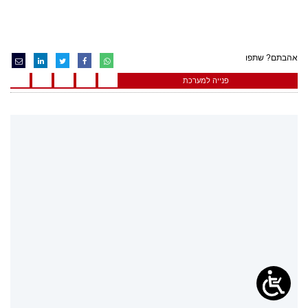
אהבתם? שתפו
פנייה למערכת