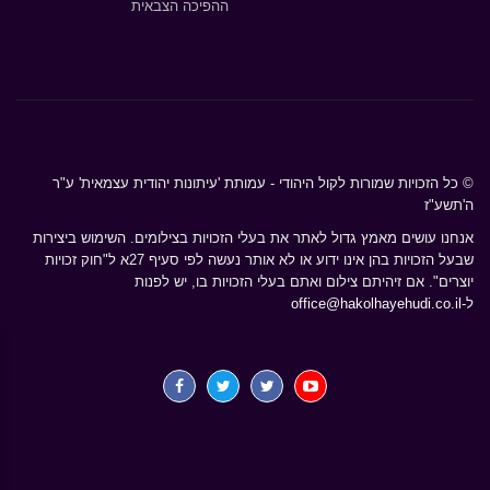
ההפיכה הצבאית
© כל הזכויות שמורות לקול היהודי - עמותת 'עיתונות יהודית עצמאית' ע"ר
ה'תשע"ז
אנחנו עושים מאמץ גדול לאתר את בעלי הזכויות בצילומים. השימוש ביצירות
שבעל הזכויות בהן אינו ידוע או לא אותר נעשה לפי סעיף 27א ל"חוק זכויות
יוצרים". אם זיהיתם צילום ואתם בעלי הזכויות בו, יש לפנות
ל-
office@hakolhayehudi.co.il