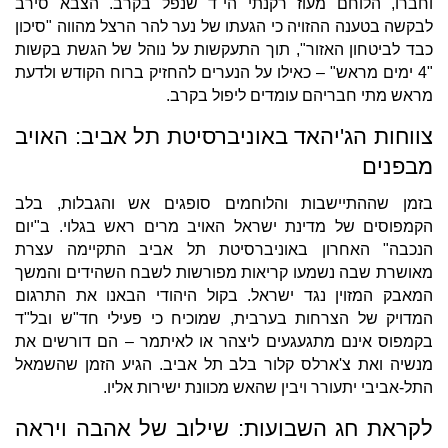
וחברו, הלוחם מעוז רקנתי הי"ד שנפל בקרב. הצבא סירב
לבקשה בטענה ההזויה כי הגעתו של נער להר הרצל מהווה "סיכון
כבד לביטחון האזור", תוך התעקשות על נוהל של הגשת בקשות
"4 ימים מראש" – כאילו על הנערים להחזיק ברוח הקודש ולדעת
מראש מתי חבריהם עומדים ליפול בקרב.
צווחות הג'יהאד באוניברסיטת תל אביב: האויב
מבפנים
בזמן שההתיישבות והלוחמים סופגים אש והגבלות, בלב
הקמפוסים של מדינת ישראל האויב מרים ראש בגלוי. ב"יום
הנכבה" האחרון באוניברסיטת תל אביב התקיימה עצרת
מאושרת שבה נשמעו קריאות מפורשות לשבח השהידים והמשך
המאבק המזוין נגד ישראל. בקול היהודי הבאנו את התרגום
המדויק של הצרחות בערבית, שמוכיח כי פעילי חד"ש ובל"ד
בקמפוס אינם מתגעגעים ליצהר או לאיתמר – הם דורשים את
מנשיה ואת צ'ארלס קלור בלב תל אביב. הגיע הזמן שהשמאל
התל-אביבי יתעורר ויבין שהאש מכוונת ישירות אליו.
לקראת חג השבועות: שילוב של אהבה ויראה