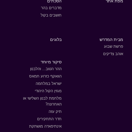
מפת אתר
הסכתים
מדברים בהר
חושבים בקול
מבית המדרש
בלוגים
פרשת שבוע
אוהב צדיקים
סיקור מיוחד
ההר הטוב... והלבנון
הוואקף כזרוע חמאס
ישראל במלחמה
מגזין הקול היהודי
מלחמת לבנון השלישי או
האחרונה?
תיק עזה
חדר התחקירים
אינתיפאדה מושתקת