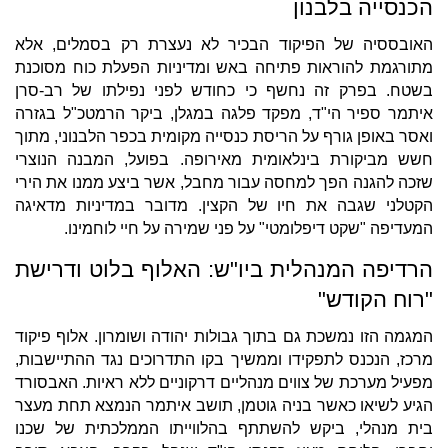
הכנסייה בלבנון
האובססיה של הפיקוד הבכיר לא נעצרת רק בסמלים, אלא
מתורגמת להוראות פתיחה באש ומדיניות הפעלת כוח מסוכנת
בשטח. בפרק זה נחשף כי כחודש לפני נפילתו של רב-סרן
איתמר ספיר הי"ד, מפקד פלגה במגלן, ביקר הרמטכ"ל בגזרה
ואסר באופן גורף על הריסת כנסייה מקומית בכפר הלבנוני, מתוך
חשש מביקורת בינלאומית מאירופה. בפועל, המבנה הנוצרי
שזכה להגנה הפך למחסה עבור מחבל, אשר ביצע ממנו את הירי
הקטלני שגבה את חיו של הקצין. מדובר במדיניות מדאיגה
המעדיפה "שקט דיפלומטי" על פני שמירה על חיי לוחמינו.
הרדיפה המנהלית ביו"ש: האלוף בלוט ודרישת
"רוח הקודש"
המגמה הזו נמשכת גם בתוך גבולות יהודה ושומרון. אלוף פיקוד
מרכז, הנכנס לתפקידו וממשיך בקו התדרוכים נגד ההתיישבות,
מפעיל מערכת של צווים מנהליים דרקוניים ללא ראיות. האבסורד
הגיע לשיאו כאשר בניה גוטמן, תושב איתמר הנמצא תחת מעצר
בית מנהלי, ביקש להשתתף בהלווייתו הממלכתית של שכנו