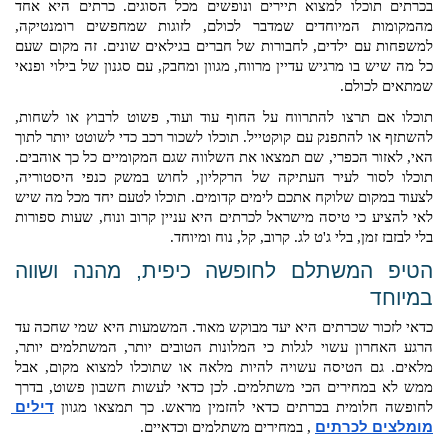
בכרתים תוכלו למצוא תיירים ונופשים מכל הסוגים. כרתים היא אחד 
מהמקומות המיוחדים שמדבר לכולם, לזוגות שמחפשים רומנטיקה, 
למשפחות עם ילדים, לחבורות של חברים בגילאים שונים. זה מקום שעם 
כל מה שיש בו מרגיש עדיין מרווח, מגוון ומחבק, עם סגנון של בילוי ופנאי 
שמתאים לכולם. 
תוכלו אם תרצו להתרווח על החוף עוד ועוד, פשוט לרבוץ או לשחות, 
להשתזף או להתפנק עם קוקטייל. תוכלו לשכור רכב כדי לשוטט יותר לתוך 
האי, לאזור הכפרי, שם תמצאו את השלווה שגם המקומיים כל כך אוהבים. 
תוכלו לסור לעיר העתיקה של הרקליון, לחוש במשק כנפי היסטוריה, 
לצעוד במקום שלוקח אתכם לימים קדומים. תוכלו לטעם יחד מכל מה שיש 
לאי להציע כי טיסה מישראל לכרתים היא עניין קרוב ונוח, שעות ספורות 
בלי לבזבז זמן, בלי ג'ט לג. קרוב, קל, נוח ומיוחד.
הטיפ המשתלם לחופשה כיפית, מהנה ושווה 
במיוחד 
כדאי לזכור שכרתים היא יעד מבוקש מאוד. המשמעות היא שמי שחכה עד 
הרגע האחרון עשוי לגלות כי המלונות הטובים יותר, המשתלמים יותר, 
מלאים. גם הטיסה עשויה להיות מלאה או שתוכלו למצוא מקום, אבל 
ממש לא במחירים הכי משתלמים. לכן כדאי לעשות חשבון פשוט, בדרך 
לחופשה חלומית בכרתים כדאי להזמין מראש. כך תמצאו מגוון 
דילים 
מומלצים לכרתים
 , במחירים משתלמים וכדאיים. 