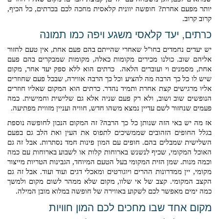
יותר מפעם אחרת? חופשה יוונית קלאסית מחכה לכם בכרתים, כל הכיף, 
קרוב קרוב. 
כרתים, יעד קלאסי משגע ויפה כמו תמונה 
יש יעדים נחמדים בחו"ל שאחרי שהייתם בהם פעם אחת, אין טעם לחזור 
אליהם שוב. כולנו מכירים מקומות כאלה, מקומות שמבקרים בהם פעם 
אחת, מסמנים וי ועוברים הלאה.  כרתים הוא ללא ספק יעד אחר, מקום 
שיש לו כל כך הרבה מה להציע וכל כך הרבה אווירה, שבכל פעם שחוזרים 
אליו מרגישים קצת אחרת ותמיד נהדר. כרתים הוא המקום שאליו חוזרים 
הנופשים שוב ושוב, ולא רק פעם שניה אלא גם שלישית וחמישית. כמה 
פעמים שנחזור לשם עדיין נמצא משהו חדש, חוויה ועניין מזווית מפתיעה. 
אז מה יש באי הזה שנותן כל כך הרבה? זה המקום הנכון לחופשה נוספת 
בגלל החופים הזהובים שממשיכים לתפוס את העין ואת הלב גם בפעם 
השלישית שמבלים בהם. חופים עם המון פינות חמד נסתרות. אבל זה גם 
האוכל המקומי, שכיף לנשנש בארוחות קלות או לשבוע בארוחות עם כמה 
וכמה מנות. שמן הזית המקומי בעל הטעם המיוחד, הגבינות הטריות מייצור 
מקומי, יין ממדרונות ההרים ויוגורטים ומאכלי דגים ועוד ועוד. אבל זה גם 
הקצב המקומי. קצב של אי שלוו, מקום שלא ממהר לשום מקום ולמשך 
כמה ימים מאפשר לכם לשקוע באווירה של חופשה במלוא מובן המילה. 
מקום אחד שבו מחכים לכם המון חוויות 