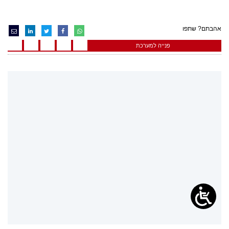
אהבתם? שתפו
פנייה למערכת