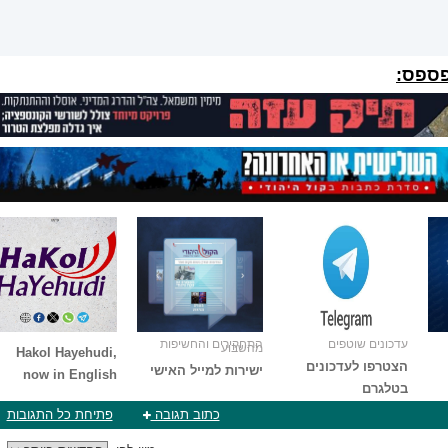
פספס:
עדכונים שוטפים
התחקירים והחשיפות
מהשבוע
Hakol Hayehudi,
הצטרפו לעדכונים
ישירות למייל האישי
now in English
בטלגרם
כתוב תגובה
פתיחת כל התגובות