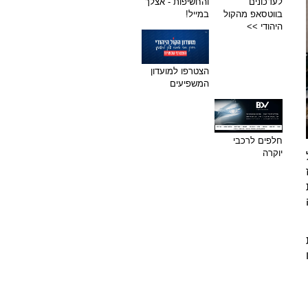
לעדכונים
והחשיפות - אצלך
בווטסאפ מהקול
במייל!
היהודי >>
הצטרפו למועדון
המשפיעים
חלפים לרכבי
יוקרה
אתם יושבים מול המחשב ומסתכלים על המשימה. אתם יודעים בדיוק מה צריך לעשות. ואז מתחיל הקול 
הפנימי: 'מה אם לא יהיה מספיק טוב? מה אם אכשל? מה אם יגלו שאני לא מוכשר כמו שהם חושבים?' ואז 
שום דבר לא קורה. לא כי אתם עצלים, לא כי אינכם מסוגלים, אלא כי המוח שלכם פתח כנס שלם של ספקות 
ואתם תקועים באמצע. חרדת ביצוע לא מבחינה בין מנהל בכיר לסטודנט, בין אמן לספורטאי. היא מכה 
ליוויתי אנשים שנדחו ממשרות חלומות לא כי לא היו מוכשרים, אלא כי בראיון הם קפאו. אנשים שהכינו מצגות 
מושלמות וגמגמו בהצגתן. אנשים שיכלו לעשות את העבודה בצורה מבריקה כשהיו לבד, אבל ברגע שמישהו 