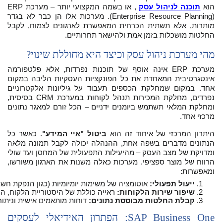
הוא
תוכנה לניהול עסק
, או בשמה המקצועי יותר – מערכת ERP
(Enterprise Resource Planning). מערכות אלו הן כבר לא בגדר
מותרות, אלא תשתית הכרחית המאפשרת לארגונים לצמוח, לקבל
החלטות מושכלות בזמן אמת ולהישאר תחרותיים.
מהי מערכת ניהול עסק וכיצד היא מחוללת שינוי?
מערכת ERP אינה אוסף של תוכנות נפרדות, אלא פלטפורמה
אינטגרטיבית המאחדת את כל הפונקציות העסקיות הליבה במקום
אחד. במקום שמחלקת הכספים תעבוד על גיליונות אלקטרוניים
נפרדים, מחלקת המכירות תנהל לקוחות במערכת CRM בסיסית,
ומחלקת המלאי תשתמש ביומנים ידניים – הכל זורם למאגר נתונים
מרכזי אחד.
היתרון המרכזי של איחוד זה הוא
ביטול "איי המידע"
. כאשר כל
הנתונים מדברים בשפה אחת, ההנהלה יכולה לקבל תמונה מלאה
ומדויקת של מצב העסק – מהיעילות התפעולית של המחסן ועד שולי
הרווח של מוצר ספציפי. מערכות כאלה משנות את הארגון משורשו,
ומאפשרות:
ייעול תפעולי:
 אוטומציה של משימות יומיומיות (כגון הנפקת חש
שיפור שירות הלקוחות:
 ראייה כוללת של היסטוריית הלקוח, 
קבלת החלטות מבוססת נתונים:
 דוחות מותאמים אישית וניתוח עסקי (BI) המספקים תובנות עמוקות ומאפ
SAP Business One: הפתרון האידיאלי לעסקים