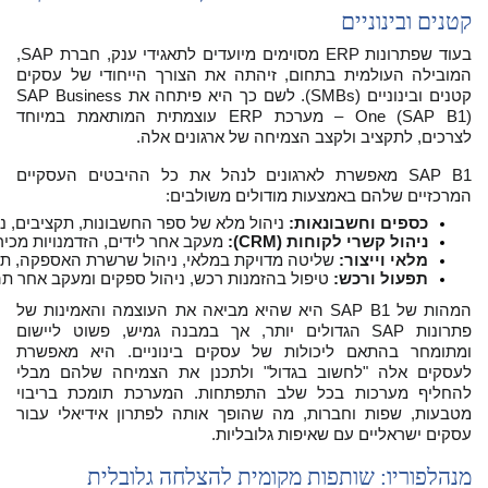
קטנים ובינוניים
בעוד שפתרונות ERP מסוימים מיועדים לתאגידי ענק, חברת SAP,
המובילה העולמית בתחום, זיהתה את הצורך הייחודי של עסקים
קטנים ובינוניים (SMBs). לשם כך היא פיתחה את SAP Business
One (SAP B1) – מערכת ERP עוצמתית המותאמת במיוחד
לצרכים, לתקציב ולקצב הצמיחה של ארגונים אלה.
SAP B1 מאפשרת לארגונים לנהל את כל ההיבטים העסקיים
המרכזיים שלהם באמצעות מודולים משולבים:
כספים וחשבונאות:
 ניהול מלא של ספר החשבונות, תקציבים, נכ
ניהול קשרי לקוחות (CRM):
 מעקב אחר לידים, הזדמנויות מכיר
מלאי וייצור:
 שליטה מדויקת במלאי, ניהול שרשרת האספקה, תכנון צורכי חומרים (MRP) ותהל
תפעול ורכש:
 טיפול בהזמנות רכש, ניהול ספקים ומעקב אחר ת
המהות של SAP B1 היא שהיא מביאה את העוצמה והאמינות של
פתרונות SAP הגדולים יותר, אך במבנה גמיש, פשוט ליישום
ומתומחר בהתאם ליכולות של עסקים בינוניים. היא מאפשרת
לעסקים אלה "לחשוב בגדול" ולתכנן את הצמיחה שלהם מבלי
להחליף מערכות בכל שלב התפתחות. המערכת תומכת בריבוי
מטבעות, שפות וחברות, מה שהופך אותה לפתרון אידיאלי עבור
עסקים ישראליים עם שאיפות גלובליות.
מנהלפוריו: שותפות מקומית להצלחה גלובלית