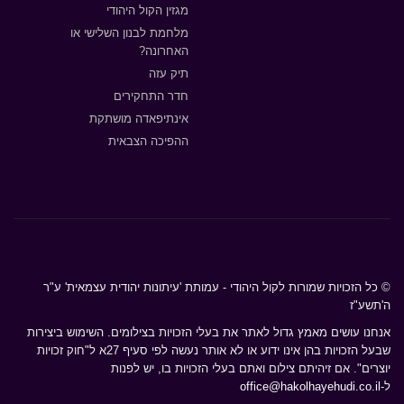
מגזין הקול היהודי
מלחמת לבנון השלישי או
האחרונה?
תיק עזה
חדר התחקירים
אינתיפאדה מושתקת
ההפיכה הצבאית
© כל הזכויות שמורות לקול היהודי - עמותת 'עיתונות יהודית עצמאית' ע"ר
ה'תשע"ז
אנחנו עושים מאמץ גדול לאתר את בעלי הזכויות בצילומים. השימוש ביצירות
שבעל הזכויות בהן אינו ידוע או לא אותר נעשה לפי סעיף 27א ל"חוק זכויות
יוצרים". אם זיהיתם צילום ואתם בעלי הזכויות בו, יש לפנות
ל-
office@hakolhayehudi.co.il