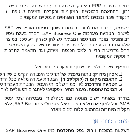
בחירת מערכת ERP היא רק חצי מהסיפור; ההצלחה טמונה ביישום
נכון, בהתאמה לרגולציה המקומית ובקבלת תמיכה שוטפת. זו
הנקודה שבה נכנסים לתמונה השותפים העסקיים המקומיים.
בישראל, חברת מנהלפוריו בולטת כשותף מפתח מוביל של SAP
ליישום והטמעת מערכות SAP Business One. חברה בעלת ניסיון
רב ומוניטין מוכח, מנהלפוריו מביאה לשולחן לא רק ידע טכני במוצר,
אלא גם הבנה עמוקה של הצרכים הייחודיים של השוק הישראלי –
החל מדרישות הדיווח למס הכנסה ומע"מ, ועד התאמה לתרבות
העסקית המקומית.
התפקיד של מנהלפוריו כשותף הוא קריטי. הוא כולל:
אפיון מדויק:
 ניתוח מעמיק של תהליכי העבודה הקיימים של העס
התאמה מקומית (לוקליזציה):
 הבטחת עמידה מלאה בכל הדריש
הטמעה והדרכה:
 ליווי צמוד של צוותי העסק, הבטחת מעבר חל
תמיכה שוטפת:
 מענה מהיר ואפקטיבי לאתגרים תפעוליים לאחר 
בחירה בשותף יישום מנוסה כמו מנהלפוריו מבטיחה שכל עסק
SMB יוכל למנף את מלוא הפוטנציאל של SAP Business One, ללא
תקלות מיותרות ובהתאם ללוח זמנים מוגדר.
העתיד כבר כאן
השקעה בתוכנת ניהול עסק מתקדמת כמו SAP Business One,