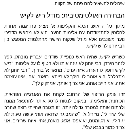
שיכולים להשאיר להם פתח של תקווה.
הבחירה האולטימטיבית: מודל ריש לקיש
מתוך כל הייאוש, הכלא והקליפות א' מציע פרדיגמה אחרת
לחלוטין להתמודדות עם אלימות הנוער. הוא לא מחפש מדריכי
נוער מעונבים אלא מודל שלקוח היישר מהתלמוד: המפגש בין
רבי יוחנן לריש לקיש.
כשריש לקיש, שהיה ראש כנופיית שודדים ועבריין מובהק, קפץ
לנהר הירדן, רבי יוחנן לא גינה אותו ולא הטיף לו על אלימות. "ריש
לקיש דופק לו הערה, איזה ערס", מתאר א' בחיוך, "ורבי יוחנן לא
מתבלבל. הוא אומר לו: חילך לאורייתא. בואנה, אחי, איזו עוצמה
אתה. אני חייב אותה. אני צריך אותך. אני זקוק לך".
זהו עומק הריפוי של הרחוב: לקחת את האנרגייה הפראית,
הכוחנית והאלימה, ובמקום לנסות לרסק אותה להתפעל ממנה
ולרתום אותה למטרה גדולה יותר. "זו תגובה שהייתי רוצה שהרב
שלי יגיד לי", מייחל א', "שהמבוגר שרואה אותי עושה טעות לא
יגיד לי: יא מטומטם, יא אפס, אלא: בואנה, אחי, איזה שרירים, אני
צריך כמוך בצבא שלי".