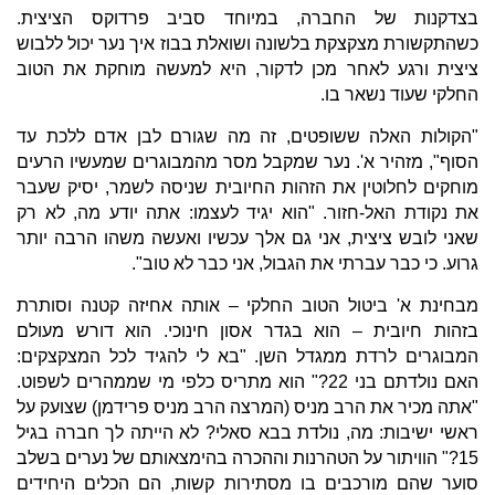
בצדקנות של החברה, במיוחד סביב פרדוקס הציצית.
כשהתקשורת מצקצקת בלשונה ושואלת בבוז איך נער יכול ללבוש
ציצית ורגע לאחר מכן לדקור, היא למעשה מוחקת את הטוב
החלקי שעוד נשאר בו.
"הקולות האלה ששופטים, זה מה שגורם לבן אדם ללכת עד
הסוף", מזהיר א'. נער שמקבל מסר מהמבוגרים שמעשיו הרעים
מוחקים לחלוטין את הזהות החיובית שניסה לשמר, יסיק שעבר
את נקודת האל-חזור. "הוא יגיד לעצמו: אתה יודע מה, לא רק
שאני לובש ציצית, אני גם אלך עכשיו ואעשה משהו הרבה יותר
גרוע. כי כבר עברתי את הגבול, אני כבר לא טוב".
מבחינת א' ביטול הטוב החלקי – אותה אחיזה קטנה וסותרת
בזהות חיובית – הוא בגדר אסון חינוכי. הוא דורש מעולם
המבוגרים לרדת ממגדל השן. "בא לי להגיד לכל המצקצקים:
האם נולדתם בני 22?" הוא מתריס כלפי מי שממהרים לשפוט.
"אתה מכיר את הרב מניס (המרצה הרב מניס פרידמן) שצועק על
ראשי ישיבות: מה, נולדת בבא סאלי? לא הייתה לך חברה בגיל
15?" הוויתור על הטהרנות וההכרה בהימצאותם של נערים בשלב
סוער שהם מורכבים בו מסתירות קשות, הם הכלים היחידים