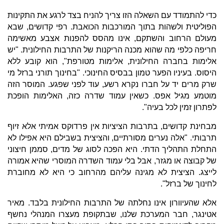
כדי להתמודד עם השאלה הזו צריך להניח בצד לרגע את התקינות
הפוליטית ולשהות בתוך המורכבות הכואבת. רפי קדושים, שבא
מעולם הרחוב והשתקם, אינו מהסס להפנות אצבע מאשימה
חריפה כלפי מה שהוא מכנה הריקנות של התרבות החילונית. "יש
אלימות בחברה החילונית, אלימות מטורפת", הוא קובע ללא
היסוס. בעיניו הפער טמון בבסיס החינוכי. "בחינוך תורני ברזל מי
שרק מרים יד על חברו נקרא רשע, עוד לפני שפגע. המוסר הזה
מוטמע מגיל אפס. כשאין עמוד שדרה כזה, האלימות הופכת
לפתרון זמין לכל בעיה".
מבחינת קדושים, בתרבות הציציות אין פרדוקס אמיתי אלא זיוף
תרבותי. "אלה נערים מסורתיים, והציצית בשבילם היא אפילו לא
התחלת התהליך הדתי. היא הפכה לסוג של מדים, סממן חיצוני
של קבוצה או מגזר, אבל בלי עמוד השדרה המוסרי שהיא אמורה
לייצג. הציצית לא מגינה עליהם מהרחוב כי היא לא מחוברת
לחינוך של ברזל".
אלא שהעיוורון אינו נחלתה של התרבות החילונית בלבד. מאיר
אטינגר, חבר המערכת שלנו, שבתקופת מעצרו המנהלי נחשף