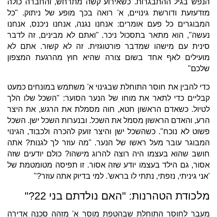
הנפש בגיל ההתבגרות. כשאירוע קשה מתרחש, והחברה כולה
מזדעזעת ודורשת גינויים, א' רואה בכך מופע של ניתוק. "כל
המבוגרים כל פעם אומרים: אנחנו נגנה, אנחנו ניכנס, אנחנו
נעשה", הוא מתאר בתסכול ניכר. "ואתם לא מבינים, זה לדבר
סינית עם מישהו שמדבר פורטוגזית. זה לא קשור. אתם לא
מועילים לאף אחד בשום צורה שהיא חוץ מהרגעת המצפון
שלכם"
כדי להבין את חוסר התוחלת שבגינוי א' משתמש במונחים כמעט
קבליים כדי לתאר את מוחו של הנער הסוער: "השכל שלו הלך
לטיול. כשאדם הראשון חטא, חוה מסמלת את הרגש, את היצר
הרע, והאדם הראשון מסמל את השכל. ובנערות השכל ישן. השכל
פשוט לא נוכח". כשהשכל ישן והיצר זועק להכרה ולכבוד, הגינוי
המבוגר עובר מעל ראשו של הנער. "מה עוזר לך לגנות? אתה
חושב שהוא בעצמו היה רוצה להרוג מישהו? כולם יודעים שזה
אסור, גם הילד בעצמו יודע שזה אסור. זו תפיסה מטומטמת של
'אני גיניתי, נזפתי, נתתי לו בראש'. למי בדיוק אתה עוזר?"
מלכודת הטהרנות: "האם נולדתם בני 22?"
מעבר לחוסר התוחלת שבהטפת מוסר א' מזהה סכנה אדירה