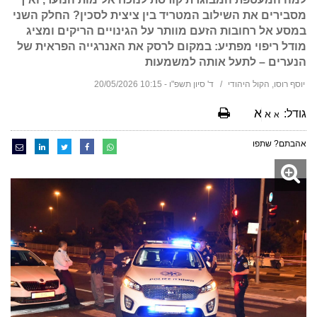
מסבירים את השילוב המטריד בין ציצית לסכין? החלק השני
במסע אל רחובות הזעם מוותר על הגינויים הריקים ומציג
מודל ריפוי מפתיע: במקום לרסק את האנרגייה הפראית של
הנערים – לתעל אותה למשמעות
יוסף רוסו, הקול היהודי
ד' סיון תשפ"ו - 10:15 20/05/2026
א
גודל:
א
א
אהבתם? שתפו