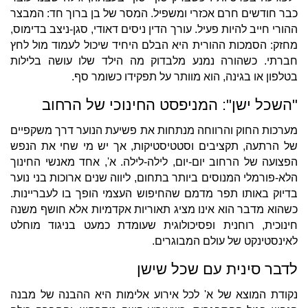
כבר חודשים חרם אכזרי ומשפיל. המסר של בן ברוך חד: המבצר
ההורי חייב להיות פעיל. עורך הדין ניסים דאודי, סגן-ניצב בדימוס,
מחזק: הסמכות ההורית היא הבלם היחיד שיכול לעמוד מול לחץ
חברתי. כשהורה נמנע מלבדוק מה הילד שלו עושה בלילות
בטלפון או בגינה, הוא מוותר על תפקידו כשומר סף.
"השכל ישן": המניפסט החינוכי של הרחוב
מערכות החוק והרווחה מנתחות את פשיעת הנוער דרך משקפיים
של הרתעה, תקציבים וסטטיסטיקות, אך יש מי שחי את הנפש
הפצועה של הרחוב יום-יום, לילה-לילה. א', אחד מאנשי החינוך
הלא-פורמלי המנוסים ביותר בתחום, ליווה שנים ארוכות בני נוער
בדיוק באותו תפר מדמם שהחיפוש העצמי הופך בו לעבריינות.
כשהוא מדבר הוא אינו מציג תאוריות אקדמיות אלא חושף משנה
חינוכית, רוחנית ופסיכולוגית שעומדת כמעט בניגוד מוחלט
לאינסטינקט של עולם המבוגרים.
לדבר סינית עם שכל שישן
נקודת המוצא של א' לכל אירוע אלימות היא ההבנה של מבנה