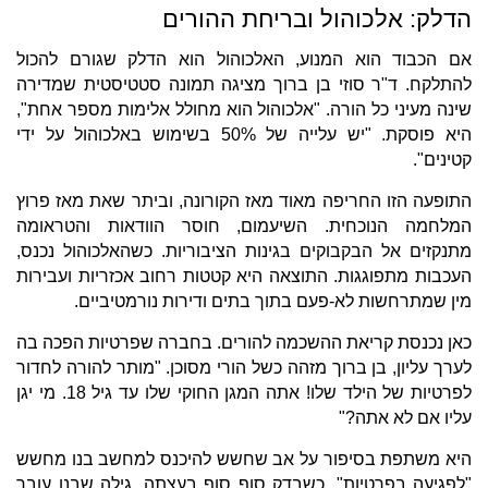
הדלק: אלכוהול ובריחת ההורים
אם הכבוד הוא המנוע, האלכוהול הוא הדלק שגורם להכול
להתלקח. ד"ר סוזי בן ברוך מציגה תמונה סטטיסטית שמדירה
שינה מעיני כל הורה. "אלכוהול הוא מחולל אלימות מספר אחת",
היא פוסקת. "יש עלייה של 50% בשימוש באלכוהול על ידי
קטינים".
התופעה הזו החריפה מאוד מאז הקורונה, וביתר שאת מאז פרוץ
המלחמה הנוכחית. השיעמום, חוסר הוודאות והטראומה
מתנקזים אל הבקבוקים בגינות הציבוריות. כשהאלכוהול נכנס,
העכבות מתפוגגות. התוצאה היא קטטות רחוב אכזריות ועבירות
מין שמתרחשות לא-פעם בתוך בתים ודירות נורמטיביים.
כאן נכנסת קריאת ההשכמה להורים. בחברה שפרטיות הפכה בה
לערך עליון, בן ברוך מזהה כשל הורי מסוכן. "מותר להורה לחדור
לפרטיות של הילד שלו! אתה המגן החוקי שלו עד גיל 18. מי יגן
עליו אם לא אתה?"
היא משתפת בסיפור על אב שחשש להיכנס למחשב בנו מחשש
"לפגיעה בפרטיות". כשבדק סוף סוף בעצתה, גילה שבנו עובר