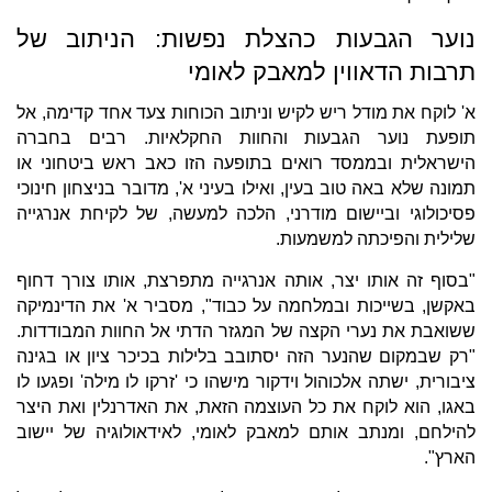
נוער הגבעות כהצלת נפשות: הניתוב של
תרבות הדאווין למאבק לאומי
א' לוקח את מודל ריש לקיש וניתוב הכוחות צעד אחד קדימה, אל
תופעת נוער הגבעות והחוות החקלאיות. רבים בחברה
הישראלית ובממסד רואים בתופעה הזו כאב ראש ביטחוני או
תמונה שלא באה טוב בעין, ואילו בעיני א', מדובר בניצחון חינוכי
פסיכולוגי וביישום מודרני, הלכה למעשה, של לקיחת אנרגייה
שלילית והפיכתה למשמעות.
"בסוף זה אותו יצר, אותה אנרגייה מתפרצת, אותו צורך דחוף
באקשן, בשייכות ובמלחמה על כבוד", מסביר א' את הדינמיקה
ששואבת את נערי הקצה של המגזר הדתי אל החוות המבודדות.
"רק שבמקום שהנער הזה יסתובב בלילות בכיכר ציון או בגינה
ציבורית, ישתה אלכוהול וידקור מישהו כי 'זרקו לו מילה' ופגעו לו
באגו, הוא לוקח את כל העוצמה הזאת, את האדרנלין ואת היצר
להילחם, ומנתב אותם למאבק לאומי, לאידאולוגיה של יישוב
הארץ".