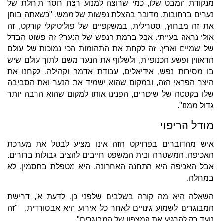
מנקודת המבט שלו, כמי שרוצה למנוע רצח חסר תוחלת של
נערים ברחובות, מדובר בהצלת נפשות של ממש. "כשאתה בוחן
את זה מבחוץ, סטרילית, במשקפיים של פוליטיקלי קורקט, זה
אולי נראה בעייתי. אבל ברמת הנפש של הנער? זה פשוט הבדל
של שמיים וארץ. זה לקחת את התהומות הכי נמוכות של עולם
הדאווין ופשע הכנופיות, ולשלוף את הנער משם לתוך עולם שיש
בו מסירות נפש, אידיאלים, עבודת אדמה וקהילה. לקחנו את
היצר הפראי הזה, ובמקום שהוא ישמיד את הנער ואת הסביבה
שלו בקטטה של שיכורים, הפנינו אותו למקום שהוא הרבה יותר
גדול ממנו".
מודל הריפוי
איש מהדוברים בפרויקט הזה אינו מציע לבטל את מערכת
האכיפה. המשטרה ובית המשפט חייבים להציב גבולות ברורים.
אבל האכיפה היא התחנה האחרונה. היא מטפלת בתסמין, לא
במחלה.
השאלה היא מה קורה בשלבים שלפני כן. לדעת א', דרישת
המבוגרים לשמוע גינויים לאחר כל אירוע היא אבסורדית. "זה
נועד רק להרגיע את המצפון של המבוגרים".