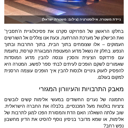
ניידת משטרה. אילוסטרציה (צילום: משטרת ישראל)
בחלקו הראשון של הפרויקט סקרנו את פסיכולוגיית ה'תסביך'
ואת הכישלון של מערכת ההרתעה, וכעת אנו צוללים אל השורשים
העמוקים – אלו שצומחים בתוך הבית, בתוך התרבות ובתוך
הנפש. בחלק זה נשאל מדוע המעטפת המבוגרת קורסת, נתעמת
עם פרדוקס הציצית והסכין וננסה להבין מדוע המוסדות
שאמורים לשקם הופכים לעיתים לבתי ספר לפשע. המטרה היא
להפסיק לזעוק גינויים ולנסות להבין איך הופכים עוצמה הרסנית
למקום בעולם.
מאבק התרבויות והעיוורון המגזרי
התמונה של נערים החשודים במעשי אלימות קשים לובשים
ציציות בולטות מעל המכנסיים, בלבלה את החברה הישראלית.
שוב עלתה השאלה: האם הדת והמסורת הפכו למגן לתרבות של
אלימות, או שמא מדובר בניסיון נוסף להסיט את הדיון מחשבון
נפש רחב?