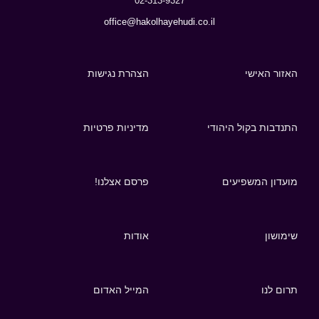
02-313-9327
office@hakolhayehudi.co.il
האזור האישי
הצהרת נגישות
התנדבות בקול היהודי
מדיניות פרטיות
מועדון המשפיעים
פרסם אצלנו!
שימושון
אודות
תרום לנו
המייל האדום