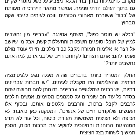
מקרוב לדינמיקות בתוך בתי הכלא, מצביע על כשל מוסרי שקיים
גם בתוך העולם הדתי פנימה. אטינגר מתאר הייררכייה מעוותת
של 'כבוד' ששוררת מאחורי הסורגים וזוכה לעיתים לגיבוי שקט
מבחוץ.
"בכלא יש מוסר כפול", משתף אטינגר. "עברייני מין נחשבים
למיץ של הזבל וסופגים השפלות והתעללות קשה, אבל מי שיושב
על רצח או אלימות חמורה מקבל כבוד מלכים. הייתי עומד מולם
ואומר להם: אתם רוצחים! לקחתם חיים של בני אדם, למה אתם
נחשבים יותר?"
החלק המטריד ביותר בדברים שהוא מעלה נוגע ללגיטימציה
הדתית שהאלימות הזו מקבלת לעיתים. "יש חברות עבריינים
דתיות, ויש רבנים שמלטפים עבריינים. זה נותן להם תחושה שהם
בסדר כל עוד הם שומרים על סממנים מסוימים. אנשים הולכים
לרבנים לקבל ברכות, והרבנים מלטפים אותם, ובסוף אלו
האנשים שלוקחים חיים של אנשים". המסקנה כאן כואבת: לא
הכיפה ולא הציצית משמשות תעודת ביטוח, וכל עוד לא תדע
המנהיגות הרוחנית והחינוכית להוקיע את תרבות הכוח, הסכין
תמשיך לשהות בצל הציצית.