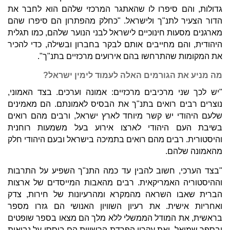
גדולות, והם סיפרו לו שהאתגר המרכזי שלהם הוא לחבר את
הדור הצעיר לתנ"ך ולישראל. "כחלק מהפתרון הם סיפרו שהם
מארגנים מסעות חינוכיים לישראל לבני הנוער שלהם, כמו תגלית
היהודית, והם מחייבים אותם לבקר בחברון ובשילה, כדי להכיר
את המקומות שהתרחשו בהם אירועים מרכזיים בתנ"ך".
מה מניע את הגורמים האלה לעמוד לימין ישראל?
"יש לכך שני מרכיבים מרכזיים: אמונה וערכים. בצד האמוני,
נוצרים רבים רואים בתנ"ך את הבסיס לאמונתם. הם מאמינים
שלעם היהודי יש קשר מיוחד לארץ ישראל, ורבים מהם רואים
בשיבת העם היהודי לארצו אירוע בעל משמעות רוחנית
והיסטורית. רבים מהם רואים בתמיכה בישראל ובעם היהודי חלק
מהאמונה שלהם.
"בצד הערכי, חשוב להבין עד כמה התנ"ך השפיע על התרבות
וההיסטוריה האמריקאית. רבים מהאבות המייסדים של ארצות
הברית שאבו השראה מהמקרא ומהרעיונות של חירות, צדק
ואחריות אישית. את רעיון השוויון האנושי הם גזרו מספר
בראשית, את המודל הממשלי ללא מלך הם מצאו בספר שופטים
ובספר שמואל, ואת עקרון הפרדת הרשויות הם ביססו על נבואות