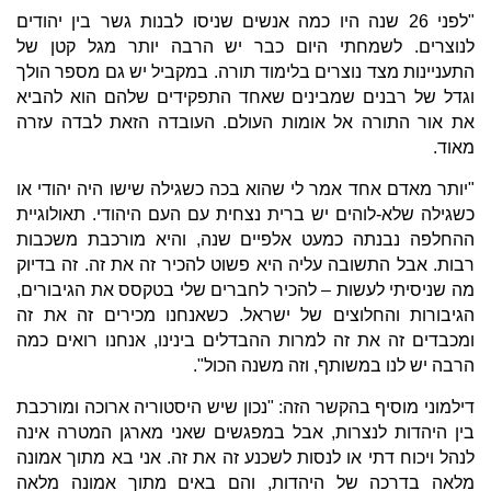
"לפני 26 שנה היו כמה אנשים שניסו לבנות גשר בין יהודים
לנוצרים. לשמחתי היום כבר יש הרבה יותר מגל קטן של
התעניינות מצד נוצרים בלימוד תורה. במקביל יש גם מספר הולך
וגדל של רבנים שמבינים שאחד התפקידים שלהם הוא להביא
את אור התורה אל אומות העולם. העובדה הזאת לבדה עזרה
מאוד.
"יותר מאדם אחד אמר לי שהוא בכה כשגילה שישו היה יהודי או
כשגילה שלא-לוהים יש ברית נצחית עם העם היהודי. תאולוגיית
ההחלפה נבנתה כמעט אלפיים שנה, והיא מורכבת משכבות
רבות. אבל התשובה עליה היא פשוט להכיר זה את זה. זה בדיוק
מה שניסיתי לעשות – להכיר לחברים שלי בטקסס את הגיבורים,
הגיבורות והחלוצים של ישראל. כשאנחנו מכירים זה את זה
ומכבדים זה את זה למרות ההבדלים בינינו, אנחנו רואים כמה
הרבה יש לנו במשותף, וזה משנה הכול".
דילמוני מוסיף בהקשר הזה: "נכון שיש היסטוריה ארוכה ומורכבת
בין היהדות לנצרות, אבל במפגשים שאני מארגן המטרה אינה
לנהל ויכוח דתי או לנסות לשכנע זה את זה. אני בא מתוך אמונה
מלאה בדרכה של היהדות, והם באים מתוך אמונה מלאה