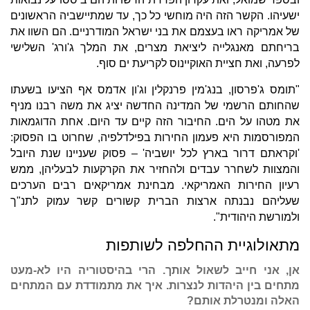
ישעיהו. הקשר הזה היה מוחשי כל כך, עד שמתיישביה הראשונים
של אמריקה ראו בעצמם את בני ישראל המודרניים. הם השוו את
בריחתם מאנגלייה ליציאת מצרים, את המלך ג'ורג' השלישי
לפרעה, ואת חציית האוקיינוס לקריעת ים סוף.
"תומס ג'פרסון, בנג'מין פרנקלין וג'ון אדמס אף הציעו בשעתו
שהחותם הרשמי של המדינה החדשה יציג את משה רבנו מניף
את מטהו על הים. החיבור הזה קיים עד היום. אחת הדוגמאות
המפורסמות היא פעמון החירות בפילדלפיה, שחרוט בו הפסוק:
'וקראתם דרור בארץ לכל יושביה' – פסוק שעניינו שנת היובל
והמצוות לשחרר עבדים ולהחזיר את הקרקעות לבעליהן, ממש
רעיון החירות האמריקאי. מבחינת אמריקאים רבים הערכים
שעליהם נבנתה ארצות הברית קשורים קשר עמוק לתנ"ך
ולמורשת היהודית".
מתאולוגיית ההחלפה לשותפות
אן, אני חייב לשאול אותך. הרי בהיסטוריה היו לא-מעט
מתחים בין היהדות לנצרות. איך את מתמודדת עם המתחים
האלה ומנטרלת אותם?