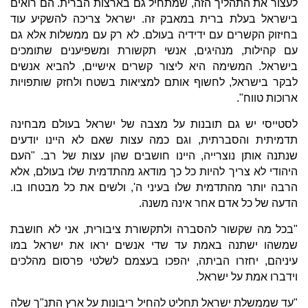
לעצור את התהליך הזה, שמתחיל גם בארצות הברית. הם רואים
בישראל בעלת ברית במאבק זה. ישראל צריכה להשקיע עוד
בחיזוק הקשרים עם ידידיה בעולם. לא רק עם ממשלות אלא גם
עם קהילות, מנהיגים, אנשי תקשורת ומשפיענים שתומכים
בישראל. המשימה היא ליצור קשרים אישיים, להביא אנשים
לבקר בישראל, לחשוף אותם למציאות בשטח ולחזק שותפויות
ארוכות טווח".
לסטייסי יש גם תובנות על מצבה של ישראל בעולם מבחינה
תדמיתית והסברתית, וגם כמה עצות שאם לא היינו יודעים
שנתנה אותן נוצרייה, היינו חושבים שהן עצות של רב. "העם
היהודי לא צריך להיות כל כך מודאג מהתדמית שלו בעולם, אלא
הרבה יותר מהתדמית שלו בעיני ה', ולשים את כל מבטחו בו.
הדעה של כל אדם אחר אינה משנה.
"בכל מה שקשור להסברה ולתקשורת ציבורית, אני לא חושבת
שמשהו ישתנה באמת עד שדי אנשים יראו את ישראל במו
עיניהם, יחזרו הביתה, יהפכו בעצמם לשלטי פרסום מהלכים
וידברו אמת על ישראל.
"עד שממשלת ישראל תחליט להחיל ריבונות על ארץ התנ"ך שלה