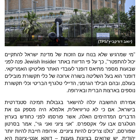
(יואב דודקביץ'/TPS)
"מי שמרגיש שלא בנוח עם הזכות של מדינת ישראל להתקיים
יכול להתפטר", כך על פי הדיווח באתר Jewish Insider פנה לפני
שבועות מספר מתיאס דופנר לעובדי האתר פוליטיקו האמריקאי.
דופנר הוא בעל השליטה בשורה ארוכה של כלי תקשורת מובילים
בעולם, ובהם הבילד הגרמני, הדיילי טלגרף הבריטי וכלי תקשורת
נוספים בארצות הברית ובאירופה.
אמירתו החשובה יכלה להישאר בגבולות תמיכה סטנדרטית
בישראל, אם כי לא טריוויאלית, אלמלא היה מספק גם את
הדברים המדהימים האלה, אשר פורסמו לפני כחודש בערוץ
הטלגרם אבו עלי אקספרס. "אני ציוני ואני גוי", אמר בסרטון
שפורסם, "כולנו צריכים להיות ציוניים. אירופה חייבת להיות יותר
יהודית. יש שרואים בציונות גזענות – דווקא אנטי-ציונות היא