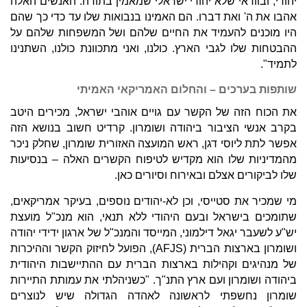
יהודי, ובוודאי שלא יהודי ישראלי שמאמין בתורה. האנשים האלה
אהבו את ה' ואת דברו. הם האמינו בנבואות שלו עד כדי כך שהם
היו מוכנים להעמיד את החיים שלהם ושל המשפחות שלהם על
ההבטחות שלו לגבי הארץ. כולנו, ואני מתכוונת כולנו, השתנינו
לתמיד".
שותפות בערכים – והחלום האמריקאי האמיתי
את הכוח הזה של הקשר עם גויים אוהבי ישראל, מכירים היטב
בקרב אנשי הציבור ביהודה ושומרון. קרדיט חשוב בנושא הזה
אפשר לתת ליוסי דגן, ראש המועצה האזורית שומרון, שחלק ניכר
מהמדיניות שלו הוא מקדיש לטיפוח הקשרים האלה – בנסיעות
שלו לביקורים אצלם ובאירוח וסיורים כאן.
מי שמכיר את סטייסי, וכן לא-יהודים נוספים, בעיקר אמריקאים,
שתומכים בישראל ובעם היהודי ללא תנאי, הוא מנכ"ל מועצת
יש"ע לשעבר יגאל דילמוני, המייסד והמנכ"ל של ארגון ידידי יהודה
ושומרון בארצות הברית (AFJS), הפועל לחיזוק הקשר וההיכרות
של מנהיגים וקהילות בארצות הברית עם ההתיישבות היהודית
ביהודה ושומרון ועם ארץ התנ"ך. "כשניהלתי את עמותת התיירות
שומרון נחשפתי לראשונה לאהדה הגדולה שיש לנוצרים