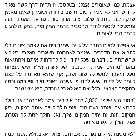
עצמה, כמו שאומרים אצלנו בטקסס: זו תהיה דרך קשה מאוד
לחרוש. אני לא מכירה שום תושב ביהודה ושומרון שאינו מאמין
שרק ריבונות תביא שלום יציב וארוך טווח. גם אני מאמינה בזה
וממשיכה לנסות לחנך ולהסביר ברמה המקומית, בתקווה להגיע
לרמה הבין-לאומית".
אי אפשר לסיים כתבה על גויים שמגדירים את עצמם ציונים בלי
להביא את הדברים שאמר לאחרונה השגריר האקבי באירוע
שהשתתף בו, דברים שכל יהודי יכול להזדהות איתם ולהתגאות
בהם. "מדהים שמדינה קטנטנה של עשרה מיליון איש מנצחת
מעל ומעבר למשקלה שוב ושוב, אף שהיא מאוימת על עצם
קיומה על ידי מי שיש להם פי עשרה באוכלוסייה ופי כמה וכמה
בתקציב הצבאי. ובכל זאת היא לא רק שורדת, היא משגשגת.
"הסוד הוא שלפני 3,800 שנה א-לוהים אמר לאברהם: אני הולך
לברוא עם, ואתה העם הזה. ואני הולך לשים אותך במקום, וכאן
המקום הזה. זה יהיה המקום שלך. ואני הולך לתת לך מטרה,
ואתה הולך להגשים אותה.
"לא משנה מי יקום נגד בני אברהם, יצחק ויעקב. ולא משנה כמה