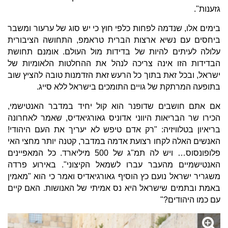
גזענות".
בימים אלו, שנדמה לפחות כלפי חוץ כי יש סוג של ערעור ומשבר
ביחסים עם נשיא ארצות הברית טראמפ, התחושה הציבורית
עלולה לעיתים להיות של בדידות מול העולם. אומנם תחושת
הבדידות הזו אינה צריכה לנהל את ההחלטות הלאומיות של
ישראל, ובכל זאת בתוך כל הרעש זאת הזדמנות טובה להציץ שוב
בתופעה המרתקת של גויים התומכים בישראל ללא סייג.
אם אתם חושבים שדופנר הוא קול יחיד במדבר האנטישמי,
הכירו שר הבריאות היווני אדוניס גאורגיאדיס, שאמר לאחרונה
בריאיון בטלוויזיה: "רק אדם טיפש לא יעריך את העם היהודי!
האנשים האלה לקחו רצועת אדמה במדבר, קטנה יותר מחצי האי
פלופונסוס… ויש לה תמ"ג של 500 מיליארד. כל המאפיינים
האנטישמיים מהעבר עברו לשמאל הקיצוני". באירוע פרדה
משגריר ישראל נועם כץ הוסיף גאורגיאדיס ואמר כי הוא "מאמין
באמת ובתמים שישראל היא נס אמיתי של האנושות. האם קיים
עם כמו היהודים?"