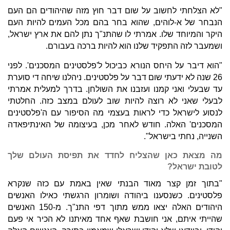
"לא הצלחתי לחשוב על שום דבר חוץ מזה שהיהודים הם העם
הנבחר של א-לוהים, שהוא בחר בהם מכל העמים להיות העם
היקר והמיוחד שלו. אמרתי לו שהתנ"ך נתן להם את ארץ ישראל,
ושמעבר לזה התפקיד שלנו הוא להיות ברכה בעבורם.
"הוא דיבר על היחס הנורא כביכול ל'פלסטינים המסכנים'. לפני
26 שנה לא ידעתי שום דבר על פלסטינים. ניהלנו שיחה די סוערת
עד שבעלי ואני קמנו ועזבנו את השולחן. בדרך למעלית אמרתי
לבעלי שאני לא רוצה להיות שוב לעולם במצב כזה. החלטתי
לנסוע לישראל כדי לראות בעצמי מה הסיפור עם ה'פלסטינים
המסכנים' האלה. חודש לאחר מכן, בעיצומה של האינתיפאדה
השנייה, נחתי בישראל".
מה מצאת כאן שהצליח לחדד את תפיסת העולם שלך
לטובת ישראל?
"בתוך זמן קצר מאוד הבנתי שאין באמת עם כזה שנקרא
פלסטינים. כשנסענו ביהודה ושומרון הרגשתי כאילו האנשים
היהודים האלה יצאו ממש מתוך דפי התנ"ך. מ-150 האנשים
שהייתי איתם, אני חושבת שאף אחד מאיתנו לא הכיר אי פעם