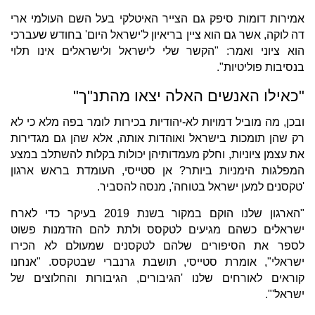
אמירות דומות סיפק גם הצייר האיטלקי בעל השם העולמי ארי
דה לוקה, אשר גם הוא ציין בריאיון ל'ישראל היום' בחודש שעברכי
הוא ציוני ואמר: "הקשר שלי לישראל ולישראלים אינו תלוי
בנסיבות פוליטיות".
"כאילו האנשים האלה יצאו מהתנ"ך"
ובכן, מה מוביל דמויות לא-יהודיות בכירות לומר בפה מלא כי לא
רק שהן תומכות בישראל ואוהדות אותה, אלא שהן גם מגדירות
את עצמן ציוניות, וחלק מעמדותיהן יכולות בקלות להשתלב במצע
המפלגות הימניות ביותר? אן סטייסי, העומדת בראש ארגון
'טקסנים למען ישראל בטוחה', מנסה להסביר.
"הארגון שלנו הוקם במקור בשנת 2019 בעיקר כדי לארח
ישראלים כשהם מגיעים לטקסס ולתת להם הזדמנות פשוט
לספר את הסיפורים שלהם לטקסנים שמעולם לא הכירו
ישראלי", אומרת סטייסי, תושבת גרנברי שבטקסס. "אנחנו
קוראים לאורחים שלנו 'הגיבורים, הגיבורות והחלוצים של
ישראל'".