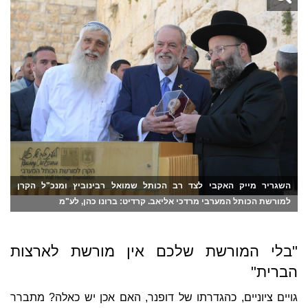
השגריר מייק האקבי לצד רב הכותל שמואל רבינוביץ ומנכ"ל הקרן
למורשת הכותל המערבי מרדכי אליאב. קרדיט: ברונו כהן, לע"מ
"בלי המורשת שלכם אין מורשת לארצות
הברית"
גויים ציוניים, כהגדרתו של דופנר, האם אכן יש כאלה? מתברר