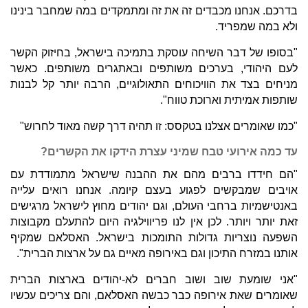
בדרכם. אנחנו מכבדים זה את זה ומתמקדים במה שמחבר בינינו
ולא במה שמפריד.
"בסופו של דבר השיחה עוסקת בתמיכה בישראל, בחיזוק הקשר
לעם היהודי, בערכים משותפים ובאתגרים משותפים. כאשר
מניחים בצד את הוויכוחים התאולוגיים, הרבה יותר קל לבנות
שותפות אמיתית וארוכת טווח".
"כמו שאומרים אצלנו בטקסס: זו תהיה דרך קשה מאוד לחרוש"
עד כמה אירועי טבח שמיני עצרת הידקו את הקשרים?
"הם חידדו ברבים מהם את ההבנה שישראל מתמודדת עם
אויבים שמבקשים לפגוע בעצם קיומה. אנחנו רואים עלייה
באנטישמיות ברחבי העולם, וגם יהודים מחוץ לישראל מרגישים
זאת יותר ויותר. לכן אין לנו פריווילגיה היום להתעלם מקבוצות
השפעה נוצריות גדולות התומכות בישראל. האסלאם שמקיף
אותנו במזרח התיכון וגם באירופה מאיים גם על ארצות הברית".
"אני שומעת שוב ושוב חברים לא-יהודים בארצות הברית
שאומרים שאת אירופה כבר כבשה האסלאם, והם צריכים עכשיו