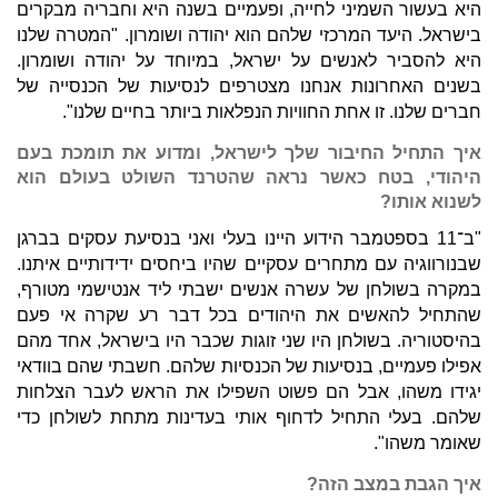
היא בעשור השמיני לחייה, ופעמיים בשנה היא וחבריה מבקרים
בישראל. היעד המרכזי שלהם הוא יהודה ושומרון. "המטרה שלנו
היא להסביר לאנשים על ישראל, במיוחד על יהודה ושומרון.
בשנים האחרונות אנחנו מצטרפים לנסיעות של הכנסייה של
חברים שלנו. זו אחת החוויות הנפלאות ביותר בחיים שלנו".
איך התחיל החיבור שלך לישראל, ומדוע את תומכת בעם
היהודי, בטח כאשר נראה שהטרנד השולט בעולם הוא
לשנוא אותו?
"ב־11 בספטמבר הידוע היינו בעלי ואני בנסיעת עסקים בברגן
שבנורווגיה עם מתחרים עסקיים שהיו ביחסים ידידותיים איתנו.
במקרה בשולחן של עשרה אנשים ישבתי ליד אנטישמי מטורף,
שהתחיל להאשים את היהודים בכל דבר רע שקרה אי פעם
בהיסטוריה. בשולחן היו שני זוגות שכבר היו בישראל, אחד מהם
אפילו פעמיים, בנסיעות של הכנסיות שלהם. חשבתי שהם בוודאי
יגידו משהו, אבל הם פשוט השפילו את הראש לעבר הצלחות
שלהם. בעלי התחיל לדחוף אותי בעדינות מתחת לשולחן כדי
שאומר משהו".
איך הגבת במצב הזה?