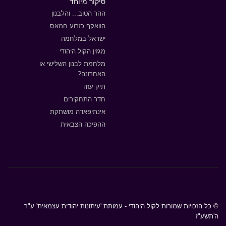
סיקור מיוחד
ההר הטוב... והלבנון
הוואקף כזרוע חמאס
ישראל במלחמה
מגזין הקול היהודי
מלחמת לבנון השלישי או
האחרונה?
תיק עזה
חדר התחקירים
אינתיפאדה מושתקת
ההפיכה הצבאית
© כל הזכויות שמורות לקול היהודי - עמותת 'עיתונות יהודית עצמאית' ע"ר
ה'תשע"ז