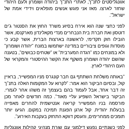
אוונגליסטים לתנ"ך, לאתרי התנ"ך ביהודה ושומרון ולעם היהודי
שחזר לארצו. מאז אני פוגש אנשים מופלאים וידידי אמת של
ישראל".
לפני כחצי שנה הוא אירח בסיוע משרד החוץ את הסנטור ג'ים
דוטסון ואת חברת בית הנבחרים מנדי מקאלינדון מארקנסו, אשר
הובילו חוק תקדימי, לראשונה בארצות הברית, אשר קבע כי
מוסדות וגופים ציבוריים במדינה ישתמשו במונח "יהודה ושומרון"
ולא במונחים כמו "הגדה המערבית" או "שטחים כבושים", בטענה
שהשם יהודה ושומרון משקף את הקשר ההיסטורי והמקראי של
העם היהודי לארץ.
"באותה משלחת השתתף גם חבר קונגרס מניו המפשייר, בראיין
קול, ובסיום הביקור הוא אמר: "לקרוא על המקומות האלה בתנ"ך
זה דבר אחד, אבל לעמוד בהם בעצמך זה משהו אחר לגמרי.
הביקור בישראל השפיע עליי מאוד". כמה חודשים לאחר מכן
פורסמה בניו המפשייר קריאה אנטישמית להחרים מאפייה
בבעלות יהודית. קול ארגן הפגנת תמיכה במקום. הגיעו יותר
תומכים ממחרימים, והעסק דווקא התחזק בעקבות האירוע".
לפני כשנתיים נפגש דילמוני עם שורת מנהיגי קהילות אוונגליות