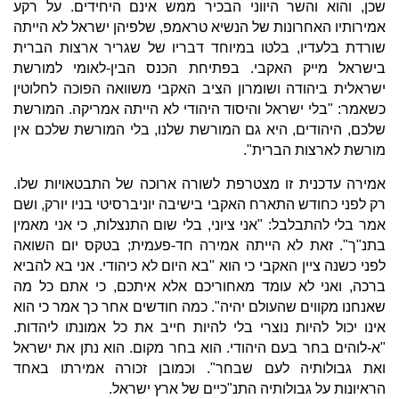
שכן, והוא והשר היווני הבכיר ממש אינם היחידים. על רקע
אמירותיו האחרונות של הנשיא טראמפ, שלפיהן ישראל לא הייתה
שורדת בלעדיו, בלטו במיוחד דבריו של שגריר ארצות הברית
בישראל מייק האקבי. בפתיחת הכנס הבין-לאומי למורשת
ישראלית ביהודה ושומרון הציב האקבי משוואה הפוכה לחלוטין
כשאמר: "בלי ישראל והיסוד היהודי לא הייתה אמריקה. המורשת
שלכם, היהודים, היא גם המורשת שלנו, בלי המורשת שלכם אין
מורשת לארצות הברית".
אמירה עדכנית זו מצטרפת לשורה ארוכה של התבטאויות שלו.
רק לפני כחודש התארח האקבי בישיבה יוניברסיטי בניו יורק, ושם
אמר בלי להתבלבל: "אני ציוני, בלי שום התנצלות, כי אני מאמין
בתנ"ך". זאת לא הייתה אמירה חד-פעמית; בטקס יום השואה
לפני כשנה ציין האקבי כי הוא "בא היום לא כיהודי. אני בא להביא
ברכה, ואני לא עומד מאחוריכם אלא איתכם, כי אתם כל מה
שאנחנו מקווים שהעולם יהיה". כמה חודשים אחר כך אמר כי הוא
אינו יכול להיות נוצרי בלי להיות חייב את כל אמונתו ליהדות.
"א-לוהים בחר בעם היהודי. הוא בחר מקום. הוא נתן את ישראל
ואת גבולותיה לעם שבחר". וכמובן זכורה אמירתו באחד
הראיונות על גבולותיה התנ"כיים של ארץ ישראל.