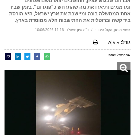
אברהם שבגוש עציון, התושבים יצאו משם פצועים
ומדממים ותיארו את מה שהתרחש כ"פוגרום". בזמן שביד
אחת הממשלה בונה ומיישבת את ארץ ישראל, היא הורסת
ביד קשה וברוטלית את ההתישבות הלא ממוסדת בארץ.
זושא מימון, הקול היהודי
כ"ה סיון תשפ"ו - 11:16 10/06/2026
א
גודל:
א
א
אהבתם? שתפו