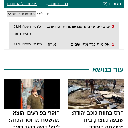
תגובות (2)
כתוב תגובה
פתיחת כל התגובות
מיון לפי:
2
שוטרים ערבים עם שוטרות יהודיות..
כ"ו סיון תשפ"ו 23:05
תושב חוזר
1
אלימות נגד מתיישבים
אורה
כ"ה סיון תשפ"ו 11:35
עוד בנושא
הרס בחוות כוכב יהודה:
הוקף בפורעים והוצא
שבעה נעצרו, בית
מהשטח מחוסר הכרה:
משפחה הוחרב
לינץ' קשה כנגד רועה