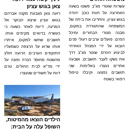
צאן בגוש עציון
עשרות שוטרי מג"ב פשטו בשעה
האחרונה על חוות כוכב יהודה
רועה צאן מגבעת מקנה אברהם
בגוש עציון, והחריבו את ביתה של
בגוש עציון שיצא הבוקר אל
המשפחה שהתגוררה במקום,
המרעה, דיווח לאחר כשעה כי
מבנה מגורי הבחורים ומיכל
כעשרה בדואים מקיפים אותו.
המים. פועלים ערבים רעולי פנים
תושבים שחשו למקום, איתרו
הובאו על ידי המנהל האזרחי
אותו שרוע על הרצפה כשמעליו
לביצוע ההרס. שוטר מג"ב דרך
התוקפים הערבים. הרועה חולץ
את נשקו לעבר תושבים, ושבעה
מהשטח מחוסר הכרה ופונה על
אחרים נעצרו באלימות. שני
ידי מד"א לבית החולים. טרם
תושבים נפצעו וקיבלו טיפול
דווח על חשודים שנעצרו
רפואי בשטח
הילדים הוצאו מהמיטות,
השופל עלה על הבית: