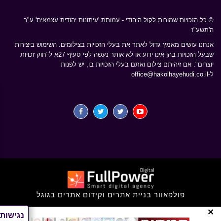
© כל הזכויות שמורות לקול היהודי - עמותת 'עיתונות יהודית עצמאית' ע"ר
ה'תשע"ז
אנחנו עושים מאמץ גדול לאתר את בעלי הזכויות בצילומים. השימוש ביצירות
שבעל הזכויות בהן אינו ידוע או לא אותר נעשה לפי סעיף 27א ל"חוק זכויות
יוצרים". אם זיהיתם צילום ואתם בעלי הזכויות בו, יש לפנות
ל-
office@hakolhayehudi.co.il
פולפאוור בניית אתרים וקידום אתרים בגוגל
×
נגישות