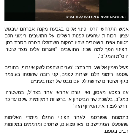
התושבים חוסמים את הטרקטור בפינוי
אמש התרחש הרס ופינוי אלים בגבעת מקנה אברהם שבגוש
עציון, הכוחות שהגיעו לפנות השליכו על התושבים רימוני הלם
מטווח אפס. השוטרים שהיו במקום השתוללו בצורה חסרת רסן,
והפינוי הפך למה שכינו התושבים: "פוגרום אלים מצד שוטרי
היס"מ והמג"ב".
פעיל הימין אלישע ירד כתב: "נערים שהפכו לשק איגרוף, בחורים
שספגו רימוני הלם ישירות לפנים, קני רובה שהוטחו בעוצמה
בגוף ושוטרים שהשתוללו עם מבט של רצח בעיניים.
אנו כפסע מאסון, ואין גורם אחראי אחד בצה"ל, במשטרה,
במג"ב, בלשכת שר הביטחון או ברשויות המקומיות שקם עד כה
ודרש לעצור את הטירוף הזה"
בתמונות שפורסמו לאחר הפינוי התגלו מימדי האלימות
שהופעלו, המתיישבים יצאו פצועים, שרוטים ומדממים במקומות
רבים בגופם.