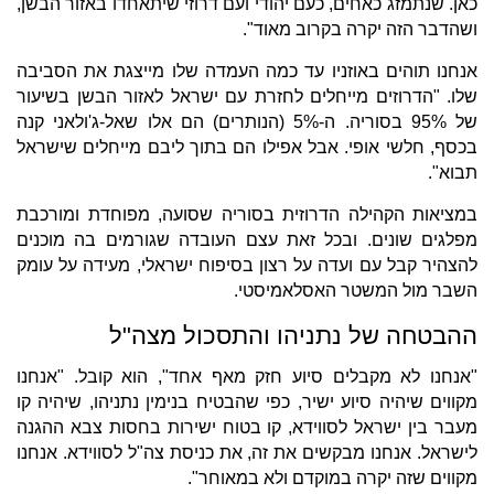
כאן. שנתמזג כאחים, כעם יהודי ועם דרוזי שיתאחדו באזור הבשן,
ושהדבר הזה יקרה בקרוב מאוד".
אנחנו תוהים באוזניו עד כמה העמדה שלו מייצגת את הסביבה
שלו. "הדרוזים מייחלים לחזרת עם ישראל לאזור הבשן בשיעור
של 95% בסוריה. ה-5% (הנותרים) הם אלו שאל-ג'ולאני קנה
בכסף, חלשי אופי. אבל אפילו הם בתוך ליבם מייחלים שישראל
תבוא".
במציאות הקהילה הדרוזית בסוריה שסועה, מפוחדת ומורכבת
מפלגים שונים. ובכל זאת עצם העובדה שגורמים בה מוכנים
להצהיר קבל עם ועדה על רצון בסיפוח ישראלי, מעידה על עומק
השבר מול המשטר האסלאמיסטי.
ההבטחה של נתניהו והתסכול מצה"ל
"אנחנו לא מקבלים סיוע חזק מאף אחד", הוא קובל. "אנחנו
מקווים שיהיה סיוע ישיר, כפי שהבטיח בנימין נתניהו, שיהיה קו
מעבר בין ישראל לסווידא, קו בטוח ישירות בחסות צבא ההגנה
לישראל. אנחנו מבקשים את זה, את כניסת צה"ל לסווידא. אנחנו
מקווים שזה יקרה במוקדם ולא במאוחר".