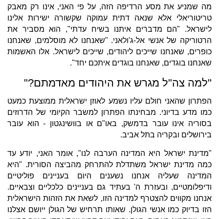
מה שמניע את מסע הרדיפה הזה, על פי האני, אינו רק מאבק
טריטוריאלי אלא שנאה דתית עמוקה שקשורה ישירות אלינו
לישראל. "הם מדברים איתנו בשיח עדתי", הוא מסביר את
הרטוריקה של אנשי אל-ג'ולאני. "שאנחנו לא מוסלמים, שאנחנו
כופרים, שאנחנו שייכים ליהודים, שייכים לישראל. אלו האשמות
שאנחנו בוגדים, שאנחנו בוגדים איתכם יחד".
"למה צה"ל מגרש את היהודים מאדמתם?"
הפתרון שהאני חולם עליו נשמע לאוזן ישראלית ממוצעת כמעט
כמו מדע בדיוני. מבחינתו הפתרון למשבר הקיומי של הדרוזים
בסוריה אינו עובר בדמשק, באו"ם או בוושינגטון - הוא עובר
בירושלים ובקריה בתל אביב.
"מדינת ישראל היא המדינה הערבה לנו", אומר האני, יודע עד
כמה מדינת ישראל משתדלת להתרחק מהביצה הסורית. "היא
המדינה שעליה אנחנו נשענים היום בעניינים פוליטיים
ודיפלומטיים, ובעזרת ה' בעתיד גם בעניינים כלכליים וצבאיים.
אנחנו מקווים להצטרף למדינה הזו, לשאת את הזהות הישראלית
הזו בדיוק כמו אנשי הגולן. שאותו תרחיש של הגולן ייושם אצלנו