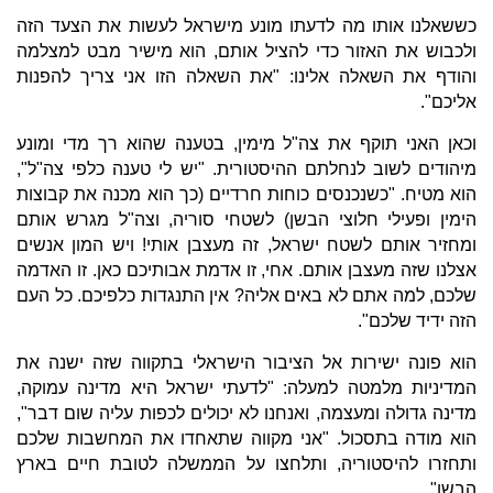
כששאלנו אותו מה לדעתו מונע מישראל לעשות את הצעד הזה
ולכבוש את האזור כדי להציל אותם, הוא מישיר מבט למצלמה
והודף את השאלה אלינו: "את השאלה הזו אני צריך להפנות
אליכם".
וכאן האני תוקף את צה"ל מימין, בטענה שהוא רך מדי ומונע
מיהודים לשוב לנחלתם ההיסטורית. "יש לי טענה כלפי צה"ל",
הוא מטיח. "כשנכנסים כוחות חרדיים (כך הוא מכנה את קבוצות
הימין ופעילי חלוצי הבשן) לשטחי סוריה, וצה"ל מגרש אותם
ומחזיר אותם לשטח ישראל, זה מעצבן אותי! ויש המון אנשים
אצלנו שזה מעצבן אותם. אחי, זו אדמת אבותיכם כאן. זו האדמה
שלכם, למה אתם לא באים אליה? אין התנגדות כלפיכם. כל העם
הזה ידיד שלכם".
הוא פונה ישירות אל הציבור הישראלי בתקווה שזה ישנה את
המדיניות מלמטה למעלה: "לדעתי ישראל היא מדינה עמוקה,
מדינה גדולה ומעצמה, ואנחנו לא יכולים לכפות עליה שום דבר",
הוא מודה בתסכול. "אני מקווה שתאחדו את המחשבות שלכם
ותחזרו להיסטוריה, ותלחצו על הממשלה לטובת חיים בארץ
הבשן"