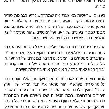
בשיחה הזאת עולה תמונה מוחשית על תהליך התפוררותה של
סוריה.
בעיניים ישראליות ממוצעות מה שמתרחש כרגע בגבולות סוריה
נתפס עימות שקט, סוגיה ביטחונית טקטית המנוהלת מרחוק
באופן מנוכר, כמעט טכני, של הערכות מצב וניהול סיכונים. אבל
מבעד למסך, בעיניים של האני ושל האנשים שהוא מתיימר לייצג,
המציאות הזו מצטיירת במונחים של חיים ומוות.
הפערים בינינו ובינו הם כמובן פוליטיים, אבל בשיחה הזו התברר
שהם חריפים ומטלטלים הרבה יותר דווקא בגלל הלהט התנ"כי
שהדברים מנוסחים בו. האני אינו מדבר במונחים של הרתעה או
של גבולות בני הגנה; הוא מדבר בשפה של בריתות קדומות.
"ברוך הבא לאחי בדם", הוא מברך אותי בתחילת השיחה.
אנחנו רואים מעבר לגדר מדינת אויב שקרסה, ואילו האני מדבר
על טריטוריה מקראית. הוא מתאר את חבל הארץ שלו "ארץ
הבשן" וטוען בלהט שזהו המקום שבנו יחד בעבר "האחים
היהודים והדרוזים". רמת הציפיות שלו מאיתנו אינה מסתכמת
בסיוע הומניטרי אלא בחזון כמעט משיחי. הוא מתרפק על העבר
העתיק, ואף שלרגע היה נדמה שהוא מזכיר את הפרת והחידקל,