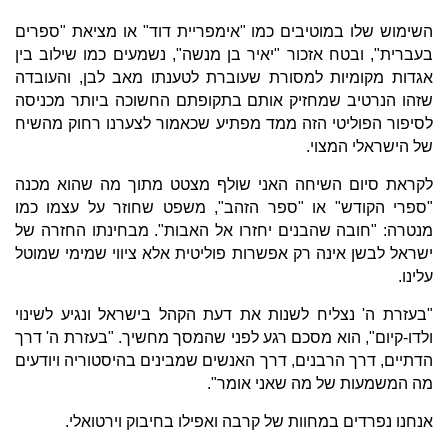
השימוש שלו במוטיבים כמו "אימפריית דוד" או מציאת "ספרים
בעברית", ובטח אזכור "יאיר בן מנשה", נשמעים כמו שילוב בין
אגדות מקומיות למסורת שעוברת לטענתו מאב לבן, והעובדה
שזהו הנרטיב שמחזיק אותם בתקופתם החשוכה ביותר מכניסה
לסיפור הפוליטי הזה ממד מפתיע שכאמור לצערנו רחוק מהשיח
של הישראלי המצוי.
לקראת סיום השיחה האני שולף מצטט מתוך מה שהוא מכנה
"ספרי הקודש" או "ספר הזהב", משפט שחוזר על עצמו כמו
מנטרה: "חובה שהבנים יחזרו אל האבות". מבחינתו החזרה של
ישראל לבשן אינה רק אפשרות פוליטית אלא ציווי שמימי שמוטל
עלינו.
"בעזרת ה' נצליח לשנות את דעת הקהל בישראל ונגיע לשינוי
ולדו-קיום", הוא מסכם רגע לפני שהמסך מחשיך. "בעזרת ה' דרך
הדתיים, דרך הרבנים, דרך האנשים שמבינים בהיסטוריה ויודעים
מה המשמעות של מה שאני אומר".
אנחנו נפרדים במחוות של קרבה ואפילו בחיבוק וירטואלי.