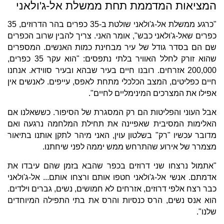
המציאות המדממת תחת ממשלת אל-ג'ולאני
"כרגע ממשלת אל-ג'ולאני שולטת ב-35 כפרים בהר הדרוזים, 35
כפרים שאל-ג'ולאני כבש", אומר האני. צריך להבין שרוב הכפרים
שם הם בסדר גודל של עיר מבחינת כמות האנשים. המספרים
שהוא זורק לחלל האוויר בלתי נתפסים: "הוא עקר 35 כפרים,
200,000 אזרחים. רובנו חיים בעיר שבהא ובעיר סווידא. אנחנו
חיים כפליטים, המצב הכלכלי מתחת לאפס, עייפים. לאנשים אין
אפילו את המצרכים המינימליים לחיים".
אבל העוני והפליטות הם רק המסגרת של הסיפור. כששאלנו אם
האלימות המסיבית שאפיינה את תחילת המלחמה נרגעה ואם
מדובר עכשיו "רק" בשלטון עוין, האני מיהר לתקן אותנו בתיאור
מצמרר של אירוע שהתרחש ממש יממה לפני שיחתנו.
"אתמול נרצחו שני דרוזים בכפר שהבא בזמן שהם עיבדו את
אדמתם. אנשי אל-ג'ולאני חטפו אותם ורצחו אותם... אל-ג'ולאני
כבר רצח אלפי דרוזים, אזרחים לא חמושים, נשים, גברים וילדים.
הוא אנס נשים, הרס כנסיות והרס את בתי התפילה המיוחדים
שלנו".