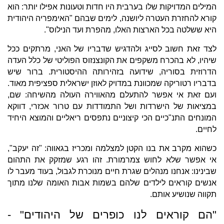
המילים המדויקות שלו בערבית היו חדות וטעונות אפילו יותר: הוא
קורא להחזרת העטרה ליושנה, לימים שבהם "האימפריה היהודית
היא ששלטה בכל הארצות האלו, מהפרת ועד הנילוס".
לצד זאת חשוב לסייג ולהדגיש שדבריו של האני, מרתקים ככל
שיהיו, לא בהכרח משקפים את הקונצנזוס הפוליטי של כלל העדה
הדרוזית בסוריה, שידועה בזהירותה ההיסטורית. ברור שיש
בדבריו רטוריקה שמכוונת במדויק לאוזן ישראלית ספציפית מאוד.
ועם זאת אי אפשר להתעלם מהאווירה העולה מהשיחה: שם,
במציאות של הישרדות ושל התמודדות עם טרור אכזרי, דווקא
המונחים התנ"כיים הכי קיצוניים נתפסים ריאליים והמוצא היחיד
לחיים.
כשהוא מקרב את בנו הקטן למצלמה ומכריז בגאווה: "זה יעקב",
אי אפשר שלא לחוש צמרמורת. זהו רגע שמזקק את התהום
שבינינו: אנחנו מנהלים שגרת חיים מנוכרת לגבול, בעוד מעבר לו
אנשים קוראים לילדים שלהם בשמות אבות האומה שלנו מתוך
תקווה שנושיע אותם.
"הם קוראים לנו כופרים של היהודים" -