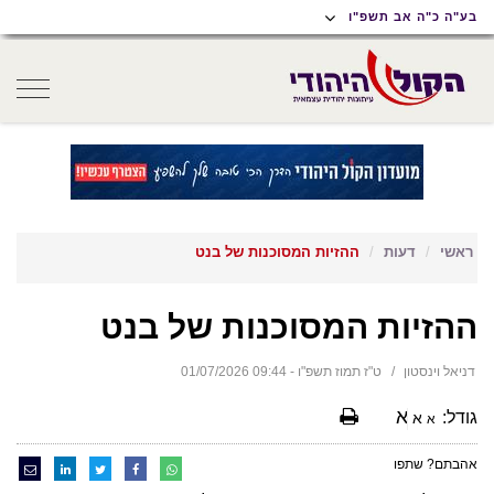
תוכן
תפריט
תפריט
בע"ה כ"ה אב תשפ"ו
ראשי
ראשי
נגישות
oggle
gation
ראשי
דעות
ההזיות המסוכנות של בנט
ההזיות המסוכנות של בנט
דניאל וינסטון
ט"ז תמוז תשפ"ו - 09:44 01/07/2026
א
גודל:
א
א
אהבתם? שתפו