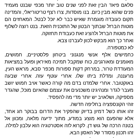
סלאם פיאד הבין זאת לפני שנים טוב יותר מכפי שבנט מעמיד
פנים שהוא מבין כיום. בנו מוסדות, צרו רצף טריטוריאלי, והמדינה
תקום כעובדה מוגמרת שאיש כבר לא יוכל לבטל. המאחזים הם
מוטות הברזל שבתוך הבטון של התוכנית הזאת. בנט רוצה לשלוף
את מוטות הברזל ולהציג זאת כעבודת תחזוקה.
ואחר כך הוא מבקש לכוון לעברנו צבא.
לא כמטפורה.
כחמישים אלף אנשי מנגנוני ביטחון פלסטיניים, חמושים,
מאומנים ומאורגנים, כוח שמקבל תמיכה מאיראן ופועל במציאות
המעודדת טרור, במרחק דקות ספורות מכפר סבא, מראש העין,
מרעננה, ומדלת ביתו שלו. אחרי עוטף עזה. אחרי שבעה
באוקטובר. אחרי שלמדנו בדם מה קורה כאשר אויב חמוש יושב
מעבר לגדר ומנהיגינו משכנעים את עצמם שהאיום מוכל, שהגדר
מספיקה, ושלאויב יש יותר מדי מה להפסיד.
זוהי הקונספציה בחליפה חדשה.
זהו אותו כשל דמיון בדיוק שהפקיר את הדרום בבוקר חג אחד,
אלא שהפעם הוא מוצע במודע, מתוך ידיעה מלאה, ומכוון אל
בטנה הרכה של גוש דן. לקרוא לזה אסטרטגיה הוא עלבון למילה.
זהו תכנון מסודר של האסון הבא.