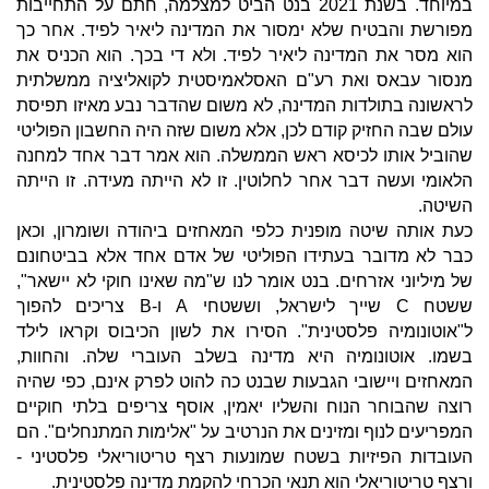
במיוחד. בשנת 2021 בנט הביט למצלמה, חתם על התחייבות
מפורשת והבטיח שלא ימסור את המדינה ליאיר לפיד. אחר כך
הוא מסר את המדינה ליאיר לפיד. ולא די בכך. הוא הכניס את
מנסור עבאס ואת רע"ם האסלאמיסטית לקואליציה ממשלתית
לראשונה בתולדות המדינה, לא משום שהדבר נבע מאיזו תפיסת
עולם שבה החזיק קודם לכן, אלא משום שזה היה החשבון הפוליטי
שהוביל אותו לכיסא ראש הממשלה. הוא אמר דבר אחד למחנה
הלאומי ועשה דבר אחר לחלוטין. זו לא הייתה מעידה. זו הייתה
השיטה.
כעת אותה שיטה מופנית כלפי המאחזים ביהודה ושומרון, וכאן
כבר לא מדובר בעתידו הפוליטי של אדם אחד אלא בביטחונם
של מיליוני אזרחים. בנט אומר לנו ש"מה שאינו חוקי לא יישאר",
ששטח C שייך לישראל, וששטחי A ו-B צריכים להפוך
ל"אוטונומיה פלסטינית". הסירו את לשון הכיבוס וקראו לילד
בשמו. אוטונומיה היא מדינה בשלב העוברי שלה. והחוות,
המאחזים ויישובי הגבעות שבנט כה להוט לפרק אינם, כפי שהיה
רוצה שהבוחר הנוח והשליו יאמין, אוסף צריפים בלתי חוקיים
המפריעים לנוף ומזינים את הנרטיב על "אלימות המתנחלים". הם
העובדות הפיזיות בשטח שמונעות רצף טריטוריאלי פלסטיני -
ורצף טריטוריאלי הוא תנאי הכרחי להקמת מדינה פלסטינית.