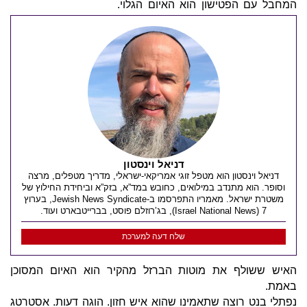
המחבל עם הפטישון הוא האיום הגלוי.
דניאל וינסטון
דניאל וינסטון הוא מטפל זוגי אמריקאי-ישראלי, מדריך מטפלים, מרצה
וסופר. הוא מתנדב במילואים, כחובש במד”א, בזק”א וביחידת החילוץ של
משטרת ישראל. מאמריו התפרסמו ב-Jewish News Syndicate, בערוץ
7 (Israel National News), בג’רוזלם פוסט, בברייטבארט ועוד.
שלח דעה למערכת
האיש ששולף את מוטות הברזל מהקיר הוא האיום המסוכן
באמת.
נפתלי בנט רוצה שתאמינו שהוא איש חזון. הוגה דעות. אסטרטג