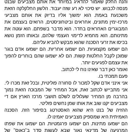
והנה החלק שאמור להדאיג במיוחד את אותם מצביעים שבנט
מנסה לכבוש. יש סיכוי לא רע שזה יעבוד. הלשון החלקלקה הזאת
משכנעת באמת. הוא ימשוך אליו בדיוק את אותם מצביעי
מרכז-ימין מתונים, אחראים וביטחוניסטים, הרואים בעצמם את
המבוגרים האחראים בחדר. הוא מדבר בשפתם. הוא עוטה את
מתינותם. הוא מחמיא לדימוי העצמי שלהם, ובאותו הזמן נושא
בכיסו את זרעי הסכנה שהוא מבקש להביא עליהם.
הם ישמעו מקצועיות. הם ישמעו אחריות. הם ישמעו אדם בוגר
שמוכן לקבל החלטות קשות. הם לא ישמעו שהם בוחרים להפוך
את עצמם לפגיעים יותר.
ואומר כאן דבר שאינו נוח לי לכתוב.
פעם תמכתי בו.
אני אינני אדם שקל למכור לו סחורה פוליטית, ובכל זאת מכרו לי.
אני מתבייש לכתוב זאת, אבל המחיר של המבוכה הזאת נמוך
בהרבה מן המחיר שעלולים לשלם תושבי מרכז הארץ אם די
מצביעים יקנו שוב את אותו שמן נחשים פוליטי.
ההזיה של בנט היא שהוא האסטרטג בסיפור הזה. הסכנה
האמיתית היא שמספיק מצביעים יאמינו לו.
הם ישמעו מתינות. הם ישמעו פרגמטיות. הם ישמעו את שפתו
המרגיעה של מדינאי נאור שבא לעשות סדר ב"כאוס" של