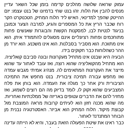
עמוק שרואה שלושה מהלכים קדימה בזמן שכל השאר עדיין
מנסים להבין את הלוח. זהו בנט שחי בדמיונו של בנט עצמו: יזם
ההייטק שהפך למדינאי, האיש ליד הלוח המחיק, הטכנוקרט הקר
רוח שכבר הריץ את כל המספרים והגיע, למרבה הצער וכמובן
בניגוד לנטיות לבו, למסקנות הקשות והבוגרות שאנשים פחות
מתוחכמים ופחות רציונליים אינם מסוגלים להתמודד איתן. הוא
אינו מתווכח. הוא מסביר בסבלנות. הוא אינו משכנע. הוא יורד מן
ההר כשהלוחות כבר חקוקים בידו.
הבעיה היא שבנט אינו מתחיל מעקרונות ובונה סביבם קואליציה.
הוא מתחיל מהקואליציה שהוא רוצה, ואז עובד לאחור עד שהוא
מייצר את העקרונות המתאימים לה. מנהיג אמיתי מגבש עמדה
ואז מחפש עבורה תמיכה ציבורית. בנט מחפש את התמיכה
הציבורית ורק אחר כך מגלה את העמדה. הוא בוחן את פלח
המצביעים שהוא זקוק לו, לומד בדיוק מה הם רוצים לשמוע, ואז
מחזיר להם את הדברים עטופים באריזה של ממלכתיות ואחריות.
מה שהוא מכנה חזון הוא לעיתים קרובות מראה המוצבת מול
קבוצת מיקוד. הלוח המחיק הוא אביזר. האסטרטגיה נבנית מן
הבוחר המתנדנד לאחור.
כבר ראינו את שיטת הפעולה הזאת בעבר, והיא לא הייתה עדינה