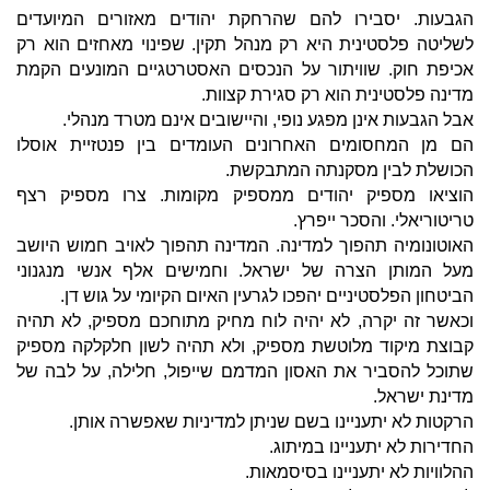
הגבעות. יסבירו להם שהרחקת יהודים מאזורים המיועדים
לשליטה פלסטינית היא רק מנהל תקין. שפינוי מאחזים הוא רק
אכיפת חוק. שוויתור על הנכסים האסטרטגיים המונעים הקמת
מדינה פלסטינית הוא רק סגירת קצוות.
אבל הגבעות אינן מפגע נופי, והיישובים אינם מטרד מנהלי.
הם מן המחסומים האחרונים העומדים בין פנטזיית אוסלו
הכושלת לבין מסקנתה המתבקשת.
הוציאו מספיק יהודים ממספיק מקומות. צרו מספיק רצף
טריטוריאלי. והסכר ייפרץ.
האוטונומיה תהפוך למדינה. המדינה תהפוך לאויב חמוש היושב
מעל המותן הצרה של ישראל. וחמישים אלף אנשי מנגנוני
הביטחון הפלסטיניים יהפכו לגרעין האיום הקיומי על גוש דן.
וכאשר זה יקרה, לא יהיה לוח מחיק מתוחכם מספיק, לא תהיה
קבוצת מיקוד מלוטשת מספיק, ולא תהיה לשון חלקלקה מספיק
שתוכל להסביר את האסון המדמם שייפול, חלילה, על לבה של
מדינת ישראל.
הרקטות לא יתעניינו בשם שניתן למדיניות שאפשרה אותן.
החדירות לא יתעניינו במיתוג.
ההלוויות לא יתעניינו בסיסמאות.