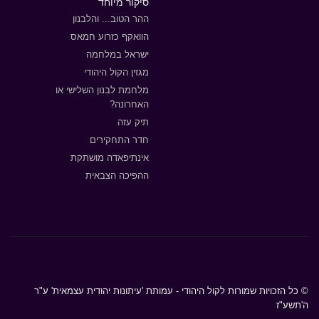
סיקור מיוחד
ההר הטוב... והלבנון
הוואקף כזרוע חמאס
ישראל במלחמה
מגזין הקול היהודי
מלחמת לבנון השלישי או
האחרונה?
תיק עזה
חדר התחקירים
אינתיפאדה מושתקת
ההפיכה הצבאית
© כל הזכויות שמורות לקול היהודי - עמותת 'עיתונות יהודית עצמאית' ע"ר
ה'תשע"ז