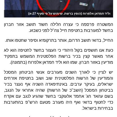
וליד חמדאן אלפרוח (הופץ ברשת. שימוש על פי סעיף 27-א)
המשטרה פרסמה כי עצרה הלילה חשוד תושב אזור חברון
בחשד למעורבות בחטיפת חייל צה"ל לפני כשבוע.
החייל, בדואי תושב הדרום, אותר בתרקומיא וסיפר שחטפו אותו.
כעת אנו חושפים בקול היהודי כי העצור בחשד לחטיפה הוא לא
אחר מאשר קצין בכיר ברשות הפלסטינית המשמש בתפקיד
מודיעין באזור חברון. שמו הוא וליד חמדאן אלפרוח (בתמונה).
יש לציין כי לאורך השנים מעורבים אנשי הביטחון המסכל
והמודיעין של הרשות הפלסטינית שוב ושוב בחטיפת אזרחים
ישראלים, בעיקר ערבים. באינתיפאדה השניה אף נעצר בכיר
בביטחון המסכל (השב"כ של הרשות) שהיה אחראי על הנגב,
בשם עהאד חג' אחמד אלעוקבי בחשד שהגיע לנגב עם אקדח
כדי לחטוף בדואי ואף היה מעורב מטעם הרש"פ בהתערבות
בבחירות בישראל.