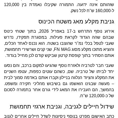
שזהותם אינה ידועה. התמורה שקיבלו נאמדת בין 120,000
ל-160,000 ש"ח לכל נשק.
גניבת מקלע מאג משטח הכינוס
אירוע נוסף התרחש ב-17 באפריל 2026, בתוך שטחי כינוס
שבהם שהה הגדוד לקראת פעילות. במסגרת תפקידו, נדרש
שעבי לטפל בכלי נמ"ר שהוצבו בשטח. הוא נכנס לאחד הכלים,
והוציא מתוכו מקלע מסוג FN MAG, שני קנים ושרשירי תחמושת,
אותם הסתיר בתוך קופסת קרטון שביקש קודם לכן מחייל בגדוד.
שעבי חבר לטרביה ולאזרח נוסף שהגיעו למקום ברכב, והם נסעו
יחד לביתו של טרביה. שם, כשהם עוטים כפפות, עטפו השניים
את המקלע והציוד הנלווה בניילון וקברו אותם באדמה סמוך לבית
– מעשה שבגינו הואשמו גם בשיבוש מהליכי חקירה ומשפט.
בהמשך, הם העבירו את המאג לידי גורם אחר בתמורה לסכום
של כ-120,000 ש"ח.
שידול חיילים לגניבה, וגניבת ארגזי תחמושת
כתב האישום מפרט בנוסף ניסיונות לשדל חיילים אחרים לגנוב