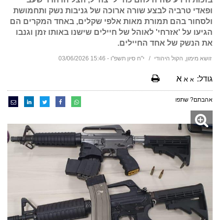
ופאדי טרביה לבצע שורה ארוכה של גניבות נשק ותחמושת
ולסחור בהם תמורת מאות אלפי שקלים, באחד המקרים הם
הגיעו על 'אזרחי' לאוהל של חיילים שישנו באותו זמן וגנבו
את הנשק של אחד החיילים.
זושא מימון, הקול היהודי
י"ח סיון תשפ"ו - 15:46 03/06/2026
א
גודל:
א
א
אהבתם? שתפו