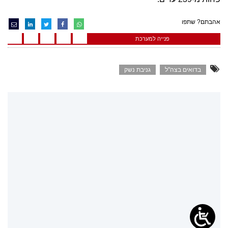
אהבתם? שתפו
פנייה למערכת
בדואים בצה"ל
גניבת נשק