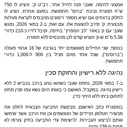
אמצעי לחימה. שעבי פנה לחייל אחר, רב"ט ק', והציע לו 750
ש"ח תמורת גניבת "ברוס" תחמושת. בפעם אחרת, הציע לו
לחלוק ברווחים אם יוציא מספר רימונים מהבסיס לקראת פעילות
מבצעית. ק' סירב להצעות אלו. עם זאת, ב-2 במאי 2026, נפגש
שעבי עם ק' באזור "לב המפרץ" בחיפה, וקיבל לידיו כ-210 כדורי
5.56 מ"מ ש-ק' הוציא קודם לכן מהבסיס ללא תמורה.
בנוסף, שני החיילים מואשמים יחד בגניבה של 16 ארגזי פעולה
("ברוסים"), שכל אחד מהם מכיל בין 900 ל-1,000 כדורי
תחמושת.
נהיגה ללא רישיון והחזקת סכין
ב-7 במאי 2026, נתפס שעבי כשהוא נוהג ברכב בכביש 2 ללא
רישיון נהיגה. במקביל, הואשם כי באותו היום נשא עמו סכין מחוץ
לתחום ביתו ללא היתר כדין.
במסגרת כתב האישום, מבקשת התביעה הצבאית לחלט את
מכשירי הטלפון הניידים של הנאשמים וכן את הרכב אשר שימשו
אותם לביצוע העבירות. לרשימת עדי התביעה בתיק צורפו לא
פחות מ-239 עדים.