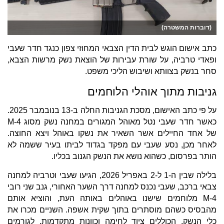
(דוברות המשטרה)
כתב אישום הוגש לבית הדין הצבאי המחוזי צפון כנגד חדר שעבי
ופאדי טרביה, על שורת עבירות של הוצאת נשק מרשות הצבא,
סחר בנשק בצוותא ושיבוש הליכי משפט.
גניבות מתוך אוהלי הלוחמים
על פי כתב האישום, מסכת הגניבות החלה ב-13 בנובמבר 2025.
כאשר חדר שעבי נטל מאוהל המגורים במחנה נשק מסוג M-4
של אחד החיילים אשר השאיר את נשקו באוהל ויצא החוצה.
לאחר מכן, נסע שעבי עם מפקד בגדוד לביתו בעיר ששמה לא
הותר בפרסום, כשהוא נושא את הנשק הגנוב בכליו.
בלילה שבין ה-1 ל-2 באפריל 2026, הגיעו שעבי וטרביה למחנה
צבאי ברכב, שעבי נכנס למחנה דרך השער האחורי, גנב שני רובי
M-4 מלוחמים שישנו באוהלים באותה העת, והוציא אותם
מהבסיס כשהם מוסתרים בתוך שקית אשפה. השניים מכרו את
כלי הנשק, הכוללים ציוד לחימה וכוונות מתקדמות, לגורמים