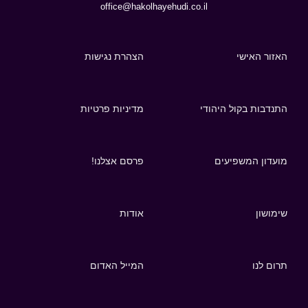
office@hakolhayehudi.co.il
האזור האישי
הצהרת נגישות
התנדבות בקול היהודי
מדיניות פרטיות
מועדון המשפיעים
פרסם אצלנו!
שימושון
אודות
תרום לנו
המייל האדום