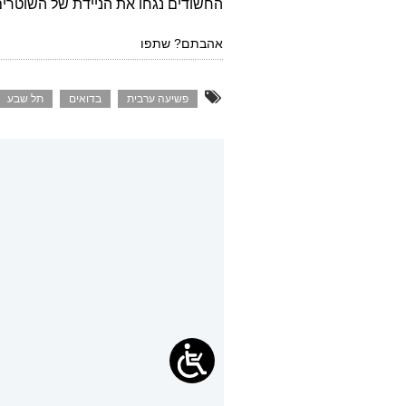
החשודים נגחו את הניידת של השוטרים
אהבתם? שתפו
פשיעה ערבית
בדואים
תל שבע