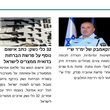
קאמבק של ימ"ר ש"י
32 כלי נשק: כתב אישום
נוסף על פרשת הברחות
שיטות יומיומיות, הטרדה תכופה
חסות צווים מנהליים ותפירת תיק
בדואית ממצרים לישראל
לבעלי חוות צפנת: פחות מ-6 שנים
כתב אישום הוגש נגד סלאם אמיטל
חרי פרשת אהוביה סנדק, ימ"ר ש"י
ממסעודין אל-עזאזמה על מעורבות
וזר לימי רדיפת החלוצים
בשורת הברחות נשק בהיקף נרחב
מגבול מצרים לשטחי ישראל. בסך
הכל ייבא אמיטל, בעצמו ויחד עם
אחרים, 32 כלי נשק ארוכים ממצרים
לישראל.