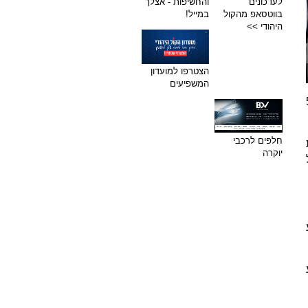
לעדכונים
והחשיפות - אצלך
בווטסאפ מהקול
במייל!
היהודי >>
הצטרפו למועדון
המשפיעים
מנו ירו לעבר רכב אחר, מהירי נפצעו 5
חלפים לרכבי
יוקרה