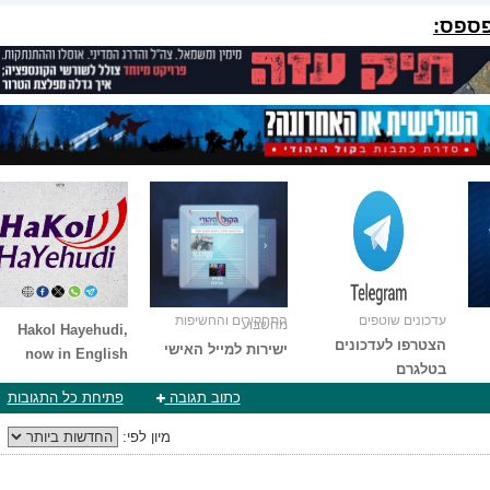
פספס:
עדכונים שוטפים
התחקירים והחשיפות
מהשבוע
Hakol Hayehudi,
הצטרפו לעדכונים
ישירות למייל האישי
now in English
בטלגרם
כתוב תגובה
פתיחת כל התגובות
מיון לפי: