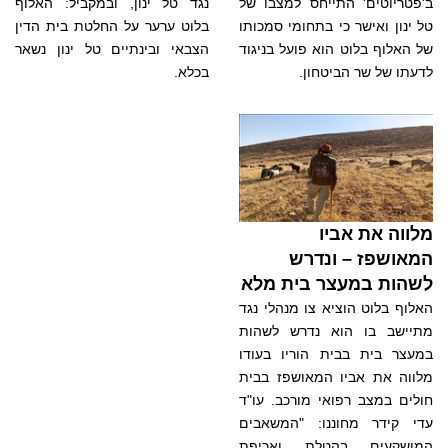
ב'פטריוטים' התייחס למצבו של
נגד טל ינון, ובמקביל: האלוף
טל ינון ואישר כי בתחומי סמכותו
בלוט ערער על החלטת בית הדין
של האלוף בלוט הוא פועל בניגוד
הצבאי ובינתיים טל ינון נשאר
לדעתו של שר הביטחון.
בכלא.
מלווה את אביו
המאושפז – ונדרש
לשהות במעצר בית מלא
האלוף בלוט הוציא צו מנהלי נגד
מתיישב בו הוא נדרש לשהות
במעצר בית בבית הוריו בעודו
מלווה את אביו המאושפז בבית
חולים במצב רפואי מורכב. עו"ד
עדי קידר מחוננו: "המשאבים
המושקעים בהטלת ואכיפת