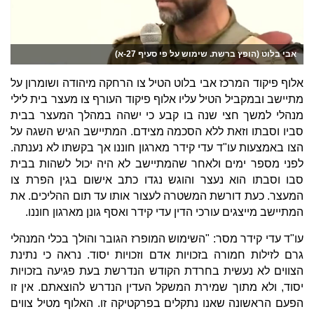
אבי בלוט (הופץ ברשת. שימוש על פי סעיף 27-א)
אלוף פיקוד המרכז אבי בלוט הטיל צו הרחקה מיהודה ושומרון על
מתיישב ובמקביל הטיל עליו אלוף פיקוד העורף צו מעצר בית לילי
מנהלי למשך חצי שנה בו קבע כי ישהה במהלך המעצר בבית
סביו וסבתו וזאת ללא הסכמה מצידם. המתיישב הגיש השגה על
הצו באמצעות עו"ד עדי קידר מארגון חוננו אך בקשתו לא נענתה.
לפני מספר ימים ולאחר שהמתיישב לא היה יכול לשהות בבית
סבו וסבתו הוא נעצר והוגש נגדו כתב אישום בגין הפרת צו
המעצר. כעת דורשת המשטרה לעצור אותו עד תום ההליכים. את
המתיישב מייצגים עורכי הדין עדי קידר ואסף גונן מארגון חוננו.
עו"ד עדי קידר מסר: "השימוש המופרז הגובר והולך בכלי המנהלי
גרם לזילות חמורה בזכויות אדם וזכויות יסוד. נראה כי נתינת
הצווים לא נעשית בחרדת הקודש הנדרשת בעת פגיעה בזכויות
יסוד, ולא מתוך שמירת המשקל העדין הנדרש להוצאתם. אין זו
הפעם הראשונה שאנו נתקלים בפרקטיקה זו. האלוף מטיל צווים