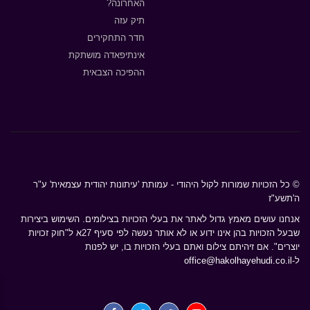
האחרונה?
תיק עזה
חדר התחקירים
אינתיפאדה מושתקת
ההפיכה הצבאית
© כל הזכויות שמורות לקול היהודי - עמותת 'עיתונות יהודית עצמאית' ע"ר
ה'תשע"ז
אנחנו עושים מאמץ גדול לאתר את בעלי הזכויות בצילומים. השימוש ביצירות
שבעל הזכויות בהן אינו ידוע או לא אותר נעשה לפי סעיף 27א ל"חוק זכויות
יוצרים". אם זיהיתם צילום ואתם בעלי הזכויות בו, יש לפנות
ל-
office@hakolhayehudi.co.il