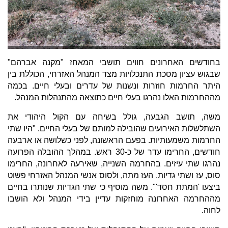
בחודשים האחרונים חווים תושבי המאחז "מקנה אברהם"
שבגוש עציון מסכת התנכלויות מצד המנהל האזרחי, הכוללת בין
היתר החרמות חוזרות ונשנות של עדרים ובעלי חיים. בכמה
מההחרמות האלו נהרגו בעלי חיים כתוצאה מהתנהלות המנהל.
משה, תושב הגבעה, גולל בשיחה עם הקול היהודי את
השתלשלות האירועים שהובילה למותם של בעלי החיים. "היו שתי
החרמות משמעותיות. בפעם הראשונה, לפני כשלושה או ארבעה
חודשים, החרימו עדר של כ-30 ראש. במהלך ההובלה הפרועה
נהרגו שתי עיזים. בהחרמה השנייה, שאירעה לאחרונה, החרימו
סוס, עז ושתי גדיות. העז מתה, ולסוס אנשי המנהל האזרחי פשוט
ביצעו 'המתת חסד'". משה מוסיף כי שתי הגדיות שנותרו בחיים
מההחרמה האחרונה מוחזקות עדיין בידי המנהל ולא הושבו
לחוה.