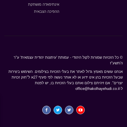
אינתיפאדה מושתקת
ההפיכה הצבאית
© כל הזכויות שמורות לקול היהודי - עמותת 'עיתונות יהודית עצמאית' ע"ר
ה'תשע"ז
אנחנו עושים מאמץ גדול לאתר את בעלי הזכויות בצילומים. השימוש ביצירות
שבעל הזכויות בהן אינו ידוע או לא אותר נעשה לפי סעיף 27א ל"חוק זכויות
יוצרים". אם זיהיתם צילום ואתם בעלי הזכויות בו, יש לפנות
ל-
office@hakolhayehudi.co.il