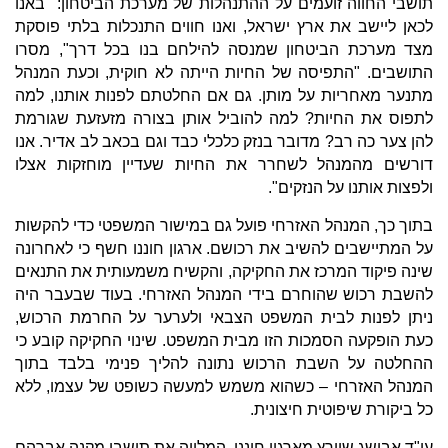
תושבי החווה זועמים על ההתנהלות של מערכת הביטחון: "באנו
לכאן ליישב את ארץ ישראל, ואנו חווים התנכלות בלתי פוסקת
מצד מערכת הביטחון שמנסה להילחם בנו בכל דרך", מסרו
התושבים. "התפיסה של החיות הייתה לא חוקית, וכעת המנהל
מתנער מאחריות על מותן. גם אם החלטתם לפנות אותנו, למה
לתפוס את החיות? למה להוביל אותן בצורה מזעזעת שגורמת
להן צער כה רב? מדובר בנזק כלכלי כבד וגם בכאב לב אדיר. אנו
דורשים מהמנהל לשחרר את החיות שעדיין מוחזקות אצלו
ולפצות אותנו על הנזקים".
בתוך כך, המנהל האזרחי פועל גם במישור המשפטי כדי להקשות
על המתיישבים להשיב את רכושם. ארגון חוננו חשף כי לאחרונה
שינה פיקוד המרכז את החקיקה, והקשיח משמעותית את התנאים
להשבת רכוש שהוחרם בידי המנהל האזרחי. בעוד שבעבר היה
ניתן לפנות לבית המשפט הצבאי ולערער על החרמת הרכוש,
כעת הופקעה הסמכות הזו מבית המשפט. שינוי החקיקה קובע כי
ההחלטה על השבת הרכוש נתונה להליך פנימי בלבד בתוך
המנהל האזרחי – כשהוא משמש למעשה כשופט של עצמו, ללא
כל ביקורת שיפוטית חיצונית.
עו"ד אבישג שוורץ מארגון חוננו, המלווה את תושבי מקנה אברהם