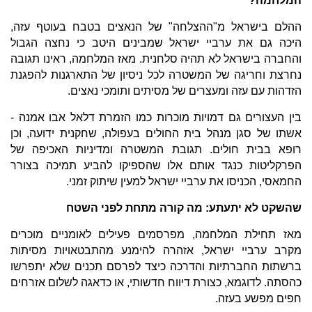
המלחמה?
ההלם בישראל מ"ההצלחה" של הנאצים בטבח בעוטף עזה,
היכה גם את ערביי ישראל שמבינים היטב כי נחצה הגבול
והחברה בישראל לא תהיה סלחנית. מאז המלחמה, ראינו תגובה
נחרצת וחריגה של המשטרה לכל ניסיון של התארגנות להפגנת
הזדהות עם עזה ומעצרים של מסיתים ותומכי נאצים.
בין העצורים גם דמויות מוכרות כמו הזמרת דלאל אבו אמנה -
אשתו של סגן מנהל בית החולים בעפולה, שחקנית ידועה, וכן
רופא בבית חולים. תגובת המשטרה ומדיניות האכיפה של
הפרקליטות כנגד אותם אלו שהספיקו להביע תמיכה בצורר
החמאסי, הכניסו את ערביי ישראל למעין שיתוק זמני.
שהשקט לא יתעתע: מה קורה מתחת לפני השטח
מאז תחילת המלחמה, מפרסמים פעילים לאומניים מוכרים
מקרב ערביי ישראל, אזהרה להימנע מהתבטאויות מסיתות
ברשתות החברתיות והדרכה כיצד לפרסם תכנים שלא יתפרשו
כהסתה. לדוגמא, כצורת דיווח חדשותי, או כדאגה לשלום אזרחים
חפים מפשע בעזה.