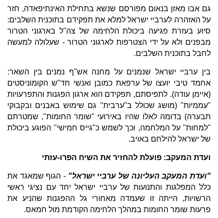
גם אבו מאזן בנאום מפורסם שנשא בתחילת האינתיפאדה, חזר
על האזהרה לערביי ישראל למלא את תפקידם בתוכנית השלבים:
סיוע בעזרת פגיעה ביכולת הלחימה של צה"ל בארגוני הטרור
מבפנים ולא על ידי הצטרפות לארגוני הטרור - שעלולה למעשה
לחבל בתוכנית השלבים.
בין ערביי ישראל שנמנים על מחנה אש"ף נמנים בין השאר:
אחמד טיבי יועצו של ערפאת כמובן ואנשי חד"ש הקומוניסטים
(איימן עודה). לתפיסתם, תפקידם הוא ארגון הפגנות והתפרעויות
"עממיות" (מושג שכולל ב"ערבית" גם שימוש באבנים ובקבוקי
תבערה) בדומה לאלו שהיו באירועי "שומר החומות", שמטרתם
"למחות" על המלחמה, וכך לשמש כ"גייס חמישי" הפוגע ביכולת
של ישראל להילחם באויב.
ועדת המעקב: פועלת להחזיר את השיח הפרו-עזתי
"ועדת המעקב העליונה של ערביי ישראל"
- הגוף שמאגד את
כלל המפלגות והתנועות של ערביי ישראל יחד עם נציגי ראשי
הרשויות, הייתה זו שעמדה מאחורי גל ההפגנות שהניע את
פרעות שומר החומות במהלך הלחימה הקודמת מול חמאס.