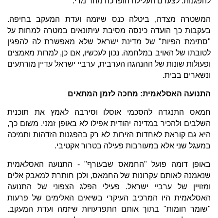
להפגנות. לצערם העלילה הופרכה מהר מדי.
המשטרה מצדה, ביטלה כנס שיזמה ועדת המעקב בחיפה.
בעקבות כך הועדה כינסה מסיבת עיתונאים במטרה למחות על
"סתימת הפיות" של מדינת ישראל שלא מאפשרת לה להפגין
לטובתו של האויב במלחמה. נכון לעכשיו, אם כן, למרות מאמצים
ופעולות שונות של ההנהגה הערבית, ערביי ישראל עדיין מורתעים
ונשארים בבית.
התנועה האסלאמית: מחכה לזמן המתאים
חמאס התנגדה להסכמי אוסלו וסירבה לאמץ את תוכנית
השלבים ולהכיר במדינה יהודית אפילו לא באופן זמני. משום כך,
היא גם קוראת לאחדות הזירות לא רק בהפגנות הזדהות ותמיכה
במעגל שני אלא במעורבות פעילה בטרור אקטיבי.
באופן דומה פועל "החמאס שבעורף" - התנועה האסלאמית
שנאמנה לאותם עקרונות של החמאס, ולכן חותרת למאבק אלים
ומזויין של ערביי ישראל. פעילי הפלג הצפוני של התנועה
האסלאמית היו המרכיב העיקרי בשיאים האלימים של פרעות
"שומר חומות" בתוך אותם התפרעויות שיזמה ועדת המעקב.