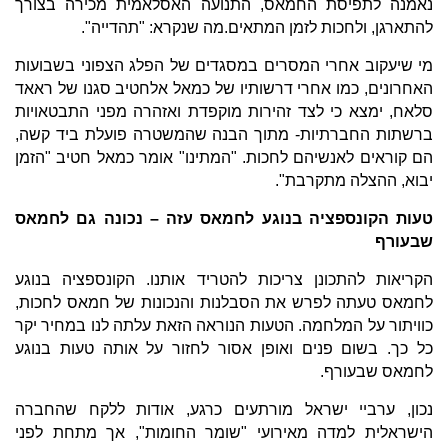
נאמנה לתפיסת החמאס, התנועה האסלאמית מכירה בצורך
להתארגן, ולחכות לזמן המתאים.מה שנקרא: "תהדייה".
מי שיעקוב אחרי המסרים במסגדים של הפלג הצפוני בשבועות
האחרונים, כמו אחרי דרשותיו של כמאל אלחטיב סגנו של ראאד
סלאח, ימצא כי לצד זהירות מוקפדת ואזהרה מפני התבטאויות
ברשתות החברתיות- מתוך הבנה שהמשטרה פועלת ביד קשה,
הם קוראים לאנשיהם לחכות. "המתינו" אומר כמאל חטיב "הזמן
יבוא, ההצלה מתקרבת".
טעות הקונספציה בנוגע לחמאס עזה – נכונה גם לחמאס
שבעורף
הקריאות להתכונן צריכות להטריד אותנו. הקונספציה בנוגע
לחמאס טעתה לפרש את הסבלנות והנכונות של חמאס לחכות,
כוויתור על המלחמה. הטעות הנוראה הזאת עלתה לנו במחיר יקר
כל כך. בשום פנים ואופן אסור לחזור על אותה טעות בנוגע
לחמאס שבעורף.
נכון, ערביי ישראל מורתעים כרגע, אודות ללקח שהחברה
הישראלית למדה מאירועי "שומר החומות", אך מתחת לפני