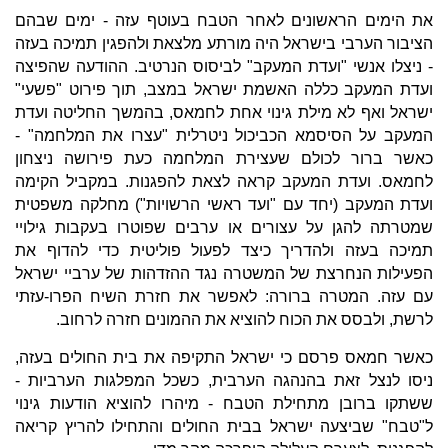
את הימים הראשונים לאחר הטבח בעוטף עזה - ימים שבהם
הציבור הערבי בישראל היה מורתע מלצאת ולהפגין תמיכה בעזה
- ניצלו אנשי "ועדת המעקב" לביסוס הנרטיב. ההודעה שהפיצה
ועדת המעקב כללה האשמת ישראל במצב, תוך פירוט "פשעי"
ישראל ואף לא מילת גינוי אחת לחמאס, בהמשך החליטה ועדת
המעקב על הסיסמא הכביכול ניטרלית "עצרו את המלחמה" -
כאשר ברור לכולם שעצירת המלחמה כעת פירושה ניצחון
לחמאס. ועדת המעקב קראה לצאת להפגנות. במקביל הקימה
ועדת המעקב (יחד עם "ועד ראשי הרשויות") מחלקה משפטית
שמטרתה להגן על עצורים או ערבים שפוטרו בעקבות גילויי
תמיכה בעזה ולהדריך כיצד לפעול פוליטית כדי להדוף את
הפעילות הנחרצת של המשטרה נגד ההזדהות של ערביי ישראל
עם עזה. המטרה ברורה: לאפשר את חזרת השיח הפרו-עזתי
לרשת, ולבסס את הכוח להוציא את ההמונים חזרה לרחוב.
כאשר חמאס פרסם כי ישראל התקיפה את בית החולים בעזה,
ניסו לנצל זאת בהנהגה הערבית, כשכל המפלגות הערביות -
ששתקו ברובן מתחילת הטבח - מיהרו להוציא הודעות גינוי
ל"טבח" שביצעה ישראל בבית החולים והתחילו להריץ קריאה