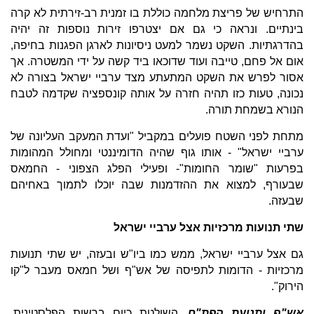
התרחיש של פריצת מלחמה כוללת בו זמנית רב-זירתית לא קרה
בינתיים. ונראה כי גם אם יצטרפו זירות נוספות זה יהיה
בהדרגתיות. השקט נשמר למעט ניסיונות לארגן הפגנות בחיפה,
אום אל פחם, טייבה ועוד שדוכאו ביד קשה על ידי המשטרה. אך
אסור לפרש את השקט המתעתע מצד ערביי ישראל בצורה לא
נכונה, טעות כזו תהיה חזרה על אותה קונספציה שקדמה לטבח
הנורא בשמחת תורה.
מתחת לפני השטח פועלים במקביל "ועדת המעקב העליונה של
ערביי ישראל" - אותו גוף שהיה הדומיננטי ומחולל המהומות
בפרעות "שומר החומות"- ופעילי הפלג הצפוני - החמאס
שבעורף, למצוא את ההזדמנות שבה יוכלו לתמוך באחיהם
שבעזה.
שתי תנועות מרכזיות אצל ערביי ישראל
גם אצל ערביי ישראל, ממש כמו ביו"ש ובעזה, יש שתי תנועות
מרכזיות - הדומות לתפיסה של אש"ף ושל חמאס מעבר ל"קו
הירוק".
אש"ף ותנועת הפת"ח
, השולטת כיום ברשות הפלסטינית,