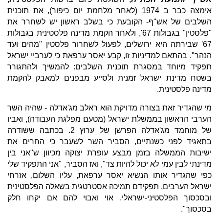
אימצה כבר ב 1974 (לאחר מלחמת יום כיפור), את תוכנית
השלבים של אש"ף- הקובעת כי בשלב ראשון יש לשחרר את
"פלסטין" בגבולות 67', ולאחר הקמת מדינה פלסטינית בגבולות
67' שבירתה היא ירושלים, לפעול לשחרור פלסטין "מהים ועד
הנהר". בהתאם למדיניות זו, קבע יאסר ערפאת כי לערביי ישראל
תפקיד מיוחד במסגרת תוכנית השלבים: להמשיך ולהתגורר
בשטח מדינת ישראל זמנית ולסייע מבפנים למאבק להקמת
מדינה פלסטינית.
מי שהגדיר זאת בצורה מדויקת הוא ראלב מג'אדלה - שהיה השר
הערבי הראשון בממשלת ישראל (מטעם מפלגת העבודה), ואביו
של מוחמד מג'אדלה הפרשן של ערוץ 2. בכתבה ששודרה
בתאגיד לפני כשנתיים, הסביר השר לשעבר כי החרים את
ישיבות הממשלה בזמן מבצע עופרת יצוקה מכיוון ש"אני בין
מדינתי לבין עמי לא יכול להיות צד", ואז הסביר, "אני התפקיד שלי
כפי שהגדיר אותו הנשיא יאסר ערפאת, עליו השלום, אזרחי
ישראל הערבים, תפקידם תמיכה אסטרטגית בשאלה הפלסטינית
ובסכסוך הפלסטיני-ישראלי. אוי ואבוי להם אם יקחו חלק
בסכסוך".