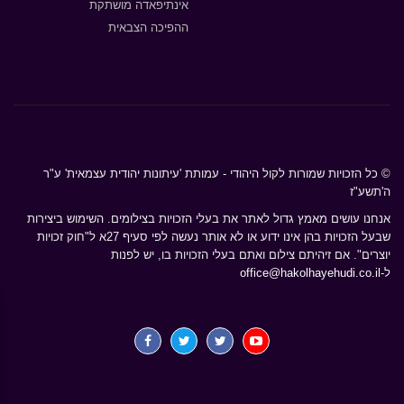
אינתיפאדה מושתקת
ההפיכה הצבאית
© כל הזכויות שמורות לקול היהודי - עמותת 'עיתונות יהודית עצמאית' ע"ר
ה'תשע"ז
אנחנו עושים מאמץ גדול לאתר את בעלי הזכויות בצילומים. השימוש ביצירות
שבעל הזכויות בהן אינו ידוע או לא אותר נעשה לפי סעיף 27א ל"חוק זכויות
יוצרים". אם זיהיתם צילום ואתם בעלי הזכויות בו, יש לפנות
ל-
office@hakolhayehudi.co.il