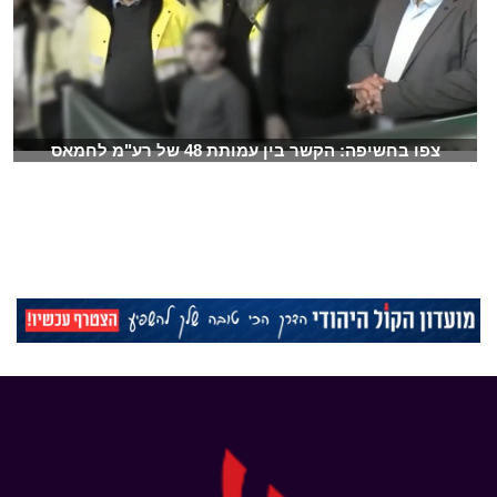
צפו בחשיפה: הקשר בין עמותת 48 של רע"מ לחמאס