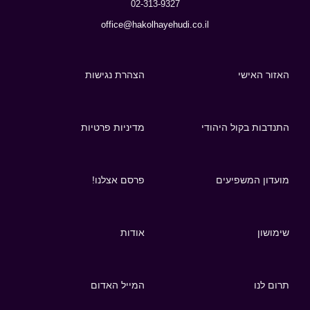
02-313-9327
office@hakolhayehudi.co.il
האזור האישי
הצהרת נגישות
התנדבות בקול היהודי
מדיניות פרטיות
מועדון המשפיעים
פרסם אצלנו!
שימושון
אודות
תרום לנו
המייל האדום