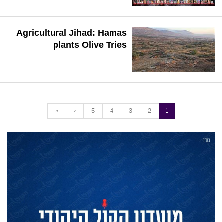
Agricultural Jihad: Hamas
plants Olive Tries
«
‹
5
4
3
2
1