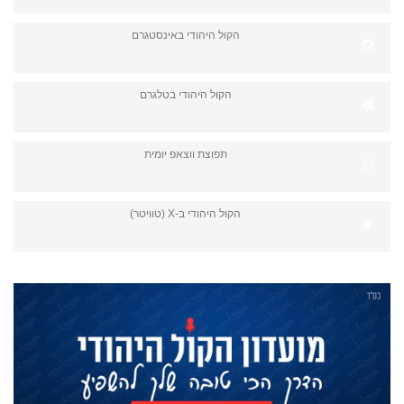
הקול היהודי באינסטגרם
הקול היהודי בטלגרם
תפוצת ווצאפ יומית
הקול היהודי ב-X (טוויטר)