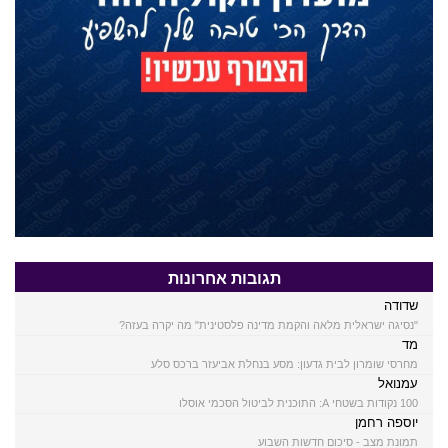
תגובות אחרונות
שדודה
"נסיגה ישראלית מלאה והקמת מדינה פלסטינית" מה יקרה בעזה?
מד
מחרסי שומרון לבית גדעון: מסע בנחלת אביעזר ברכס סלע
עמנואל
100 נקודות בשטחי A: התוכנית לביטול הסכמי אוסלו
יוספה רחמן
תמונת מצב - סיכום חדשות השבוע