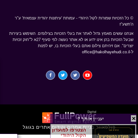
© כל הזכויות שמורות לקול היהודי - עמותת 'עיתונות יהודית עצמאית' ע"ר
ה'תשע"ז
אנחנו עושים מאמץ גדול לאתר את בעלי הזכויות בצילומים. השימוש ביצירות
שבעל הזכויות בהן אינו ידוע או לא אותר נעשה לפי סעיף 27א ל"חוק זכויות
יוצרים". אם זיהיתם צילום ואתם בעלי הזכויות בו, יש לפנות
ל-
office@hakolhayehudi.co.il
×
יעניין אותך ?
פולפאוור בניית אתרים וקידום אתרים בגוגל
הצטרפו למועדון
הקול היהודי
×