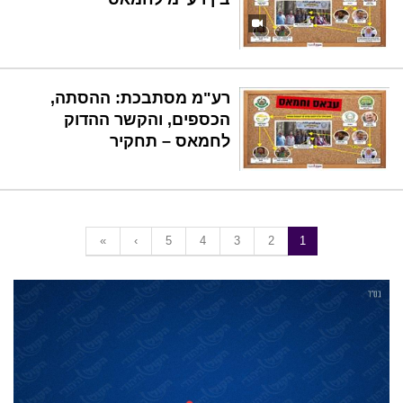
רע"מ מסתבכת: ההסתה,
הכספים, והקשר ההדוק
לחמאס – תחקיר
«
‹
5
4
3
2
1