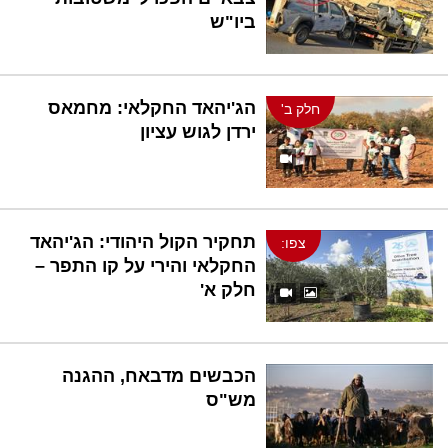
ביו"ש
הג'יהאד החקלאי: מחמאס
חלק ב'
ירדן לגוש עציון
תחקיר הקול היהודי: הג'יהאד
צפו:
החקלאי והירי על קו התפר –
חלק א'
הכבשים מדבאח, ההגנה
מש"ס