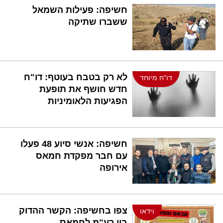
חשיפה: פעילות השמאל
ששברו שתיקה
לא רק בטבח בעוטף: דו"ח
דו"ח מיוחד
חדש חושף את תופעת
הפגיעות הלאומיניות
חשיפה: אנשי סיוע 48 פעלו
עם חבר מפקדת חמאס
אירופה
צפו בחשיפה: הקשר ההדוק
וידאו
בין רע"מ לחמאס