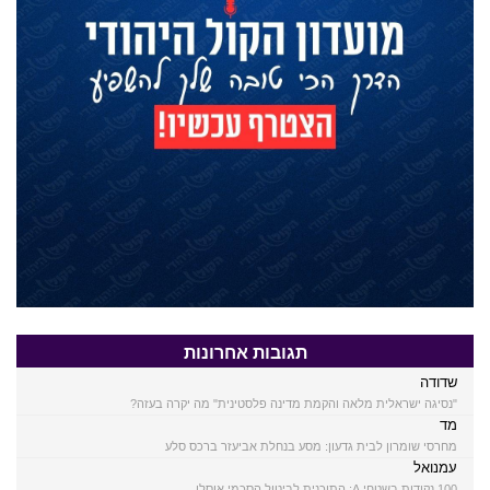
תגובות אחרונות
שדודה
"נסיגה ישראלית מלאה והקמת מדינה פלסטינית" מה יקרה בעזה?
מד
מחרסי שומרון לבית גדעון: מסע בנחלת אביעזר ברכס סלע
עמנואל
100 נקודות בשטחי A: התוכנית לביטול הסכמי אוסלו