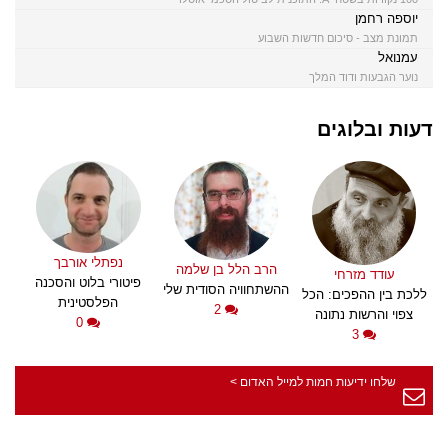
יוספה רחמן
תמונת מצב - סיכום חדשות השבוע
עמנואל
נוער הגבעות ודוד המלך
דעות ובלוגים
נפתלי אורבך
הרב הלל בן שלמה
עודד מזרחי
פיטורי בלוט והסכנה
ההשתחוויה הסודית שלי
ללכת בין ההפכים: הכל
הפלסטינית
2
צפוי והרשות נתונה
0
3
שלחו ידיעות חמות למייל האדום >