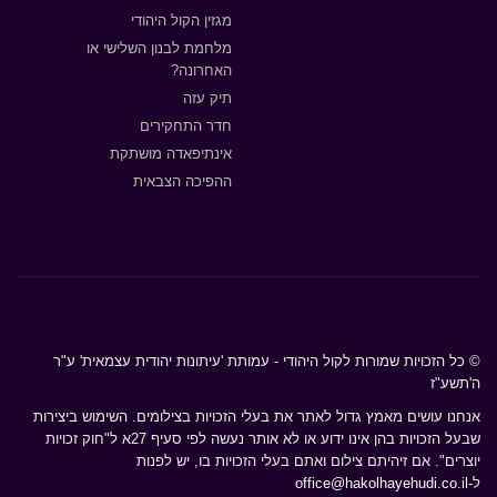
מגזין הקול היהודי
מלחמת לבנון השלישי או
האחרונה?
תיק עזה
חדר התחקירים
אינתיפאדה מושתקת
ההפיכה הצבאית
© כל הזכויות שמורות לקול היהודי - עמותת 'עיתונות יהודית עצמאית' ע"ר
ה'תשע"ז
אנחנו עושים מאמץ גדול לאתר את בעלי הזכויות בצילומים. השימוש ביצירות
שבעל הזכויות בהן אינו ידוע או לא אותר נעשה לפי סעיף 27א ל"חוק זכויות
יוצרים". אם זיהיתם צילום ואתם בעלי הזכויות בו, יש לפנות
ל-
office@hakolhayehudi.co.il