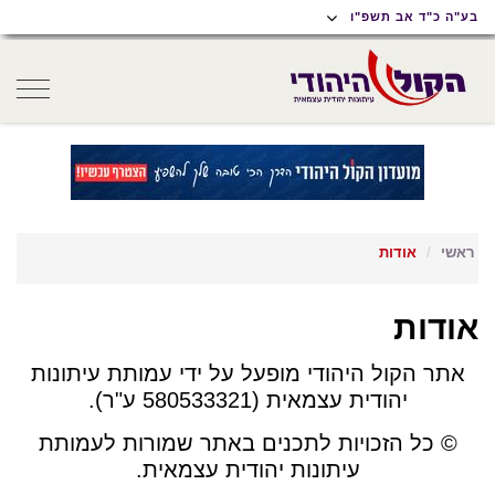
תוכן
תפריט
תפריט
בע"ה כ"ד אב תשפ"ו
ראשי
ראשי
נגישות
oggle
gation
ראשי
אודות
אודות
אתר הקול היהודי מופעל על ידי עמותת עיתונות
יהודית עצמאית (580533321 ע"ר).
© כל הזכויות לתכנים באתר שמורות לעמותת
עיתונות יהודית עצמאית.