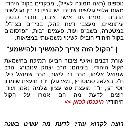
נוספים (ראה תמונה לעייל), מבקרים בקול היהודי
מאות אלפי גולשים שונים. יש לציין כי בין הגולשים
הרבים נמנים גם אישי ציבור, חברי כנסת,
עיתונאים, מעצבי דעת קהל, בכירים בצה"ל,
במשטרה, בשב"ס ועוד. פעמים רבות, הפרסומים
בקול היהודי הובילו לשינוי משמעותי במציאות.
| "הקול הזה צריך להמשיך ולהישמע"
שורת רבנים ואישי ציבור הביעו תמיכה בהשמעת
הקול היהודי. ביניהם: הרב יצחק גינזבורג, הרב
שמואל אליהו, הרב דב ליאור, הרב שמואל טל,
ח"כ בצלאל סמוטריץ', מאי גולן, יו"ר מועצת שומרון
יוסי דגן, יו"ר מועצת גוש עציון שלמה נאמן ועוד.
רוצים לדעת מה הם אמרו על הקול
היהודי?
היכנסו לכאן >>
רוצה לקרוא עוד? לדעת מה עשינו בשנה