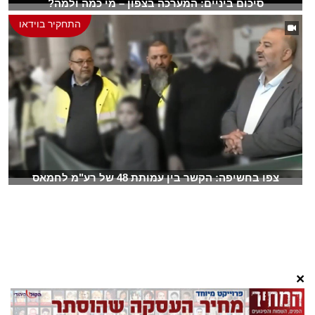
סיכום ביניים: המערכה בצפון – מי כמה ולמה?
התחקיר בוידאו
צפו בחשיפה: הקשר בין עמותת 48 של רע"מ לחמאס
×