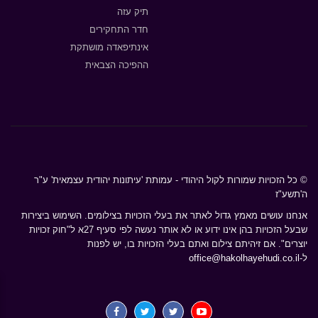
תיק עזה
חדר התחקירים
אינתיפאדה מושתקת
ההפיכה הצבאית
© כל הזכויות שמורות לקול היהודי - עמותת 'עיתונות יהודית עצמאית' ע"ר
ה'תשע"ז
אנחנו עושים מאמץ גדול לאתר את בעלי הזכויות בצילומים. השימוש ביצירות
שבעל הזכויות בהן אינו ידוע או לא אותר נעשה לפי סעיף 27א ל"חוק זכויות
יוצרים". אם זיהיתם צילום ואתם בעלי הזכויות בו, יש לפנות
ל-
office@hakolhayehudi.co.il