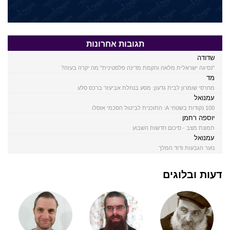
תגובות אחרונות
שדודה
"נסיגה ישראלית מלאה והקמת מדינה פלסטינית" מה יקרה בעזה?
מד
מחרסי שומרון לבית גדעון: מסע בנחלת אביעזר ברכס סלע
עמנואל
100 נקודות בשטחי A: התוכנית לביטול הסכמי אוסלו
יוספה רחמן
תמונת מצב - סיכום חדשות השבוע
עמנואל
נוער הגבעות ודוד המלך
דעות ובלוגים