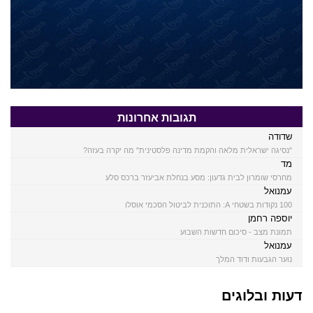
תגובות אחרונות
שדודה
"נסיגה ישראלית מלאה והקמת מדינה פלסטינית" מה יקרה בעזה?
מד
מחרסי שומרון לבית גדעון: מסע בנחלת אביעזר ברכס סלע
עמנואל
100 נקודות בשטחי A: התוכנית לביטול הסכמי אוסלו
יוספה רחמן
תמונת מצב - סיכום חדשות השבוע
עמנואל
נוער הגבעות ודוד המלך
דעות ובלוגים