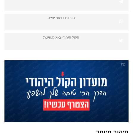
תפוצת ווצאפ יומית
הקול היהודי ב-X (טוויטר)
סיקור מיוחד