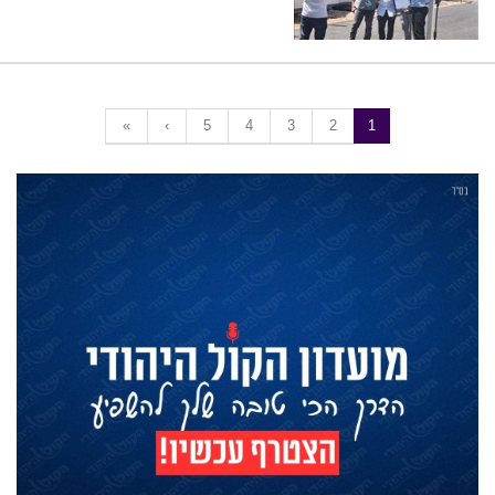
«
‹
5
4
3
2
1