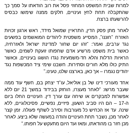
למרות שבית המשפט המחוזי פסל את רוב הודאתו על סמך כך
שהתקבלה תחת לחץ ועינויים, חלקים ממנה שימשו כבסיס
להרשעתו ברצח.
לאחר מתן פסק הדין, התראיין שמואל מידד, ראש ארגון זכויות
האזרח "חוננו", המסייע משפטית ליהודים המואשמים בפשעים
נגד ערבים, ואמר: "זהו יום שחור למדינת ישראל ולאזרחיה,
כאשר בית משפט מרשיע אדם שחפותו זועקת לשמים, כאשר
הראיות הדלות והלא חד-משמעיות נגדו הושגו בעינויים, וכאשר
התיק כולו מלא חורים וסתירות. חשבנו שימי ציד המכשפות נגד
יהודים נגמרו – אך כאן, בארצנו שלנו, טעינו."
אחד מעורכי דינו של בן אוליאל, עו"ד יצחק בם, חשף עוד ממה
שעבר מרשו: "לאחר מעצרו, הוחזק בבידוד במשך 21 יום ללא
אפשרות למבקרים או שיחה עם עורך דין. העינויים החלו ביום
ה-17 – הם היו סביב השעון, פיזיים, נפשיים, פסיכולוגיים, ללא
שינה. עד אז הכחיש כל מעורבות וסירב לשתף פעולה. זמן קצר
לאחר מכן, נשבר תחת העינויים והודה במעשה שלא ביצע. לאחר
מכן חזר בו מהודאתו, ומאז ועד היום מתעקש על חפותו."