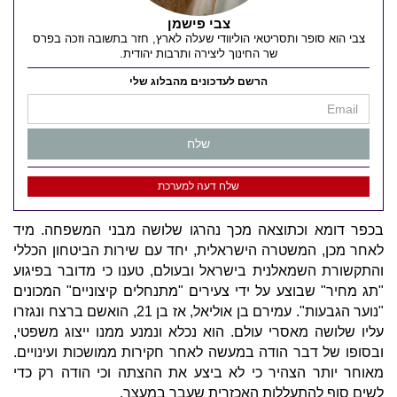
צבי פישמן
צבי הוא סופר ותסריטאי הוליוודי שעלה לארץ, חזר בתשובה וזכה בפרס
שר החינוך ליצירה ותרבות יהודית.
הרשם לעדכונים מהבלוג שלי
שלח
שלח דעה למערכת
בכפר דומא וכתוצאה מכך נהרגו שלושה מבני המשפחה. מיד
לאחר מכן, המשטרה הישראלית, יחד עם שירות הביטחון הכללי
והתקשורת השמאלנית בישראל ובעולם, טענו כי מדובר בפיגוע
"תג מחיר" שבוצע על ידי צעירים "מתנחלים קיצוניים" המכונים
"נוער הגבעות". עמירם בן אוליאל, אז בן 21, הואשם ברצח ונגזרו
עליו שלושה מאסרי עולם. הוא נכלא ונמנע ממנו ייצוג משפטי,
ובסופו של דבר הודה במעשה לאחר חקירות ממושכות ועינויים.
מאוחר יותר הצהיר כי לא ביצע את ההצתה וכי הודה רק כדי
לשים סוף להתעללות האכזרית שעבר במעצר.