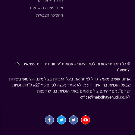
חדר התחקירים
אינתיפאדה מושתקת
ההפיכה הצבאית
© כל הזכויות שמורות לקול היהודי - עמותת 'עיתונות יהודית עצמאית' ע"ר
ה'תשע"ז
אנחנו עושים מאמץ גדול לאתר את בעלי הזכויות בצילומים. השימוש ביצירות
שבעל הזכויות בהן אינו ידוע או לא אותר נעשה לפי סעיף 27א ל"חוק זכויות
יוצרים". אם זיהיתם צילום ואתם בעלי הזכויות בו, יש לפנות
ל-
office@hakolhayehudi.co.il