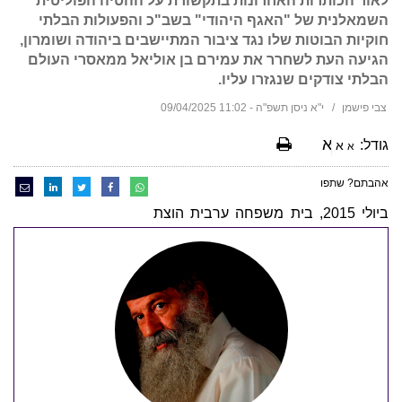
לאור הכותרות האחרונות בתקשורת על ההטיה הפוליטית
השמאלנית של "האגף היהודי" בשב"כ והפעולות הבלתי
חוקיות הבוטות שלו נגד ציבור המתיישבים ביהודה ושומרון,
הגיעה העת לשחרר את עמירם בן אוליאל ממאסרי העולם
הבלתי צודקים שנגזרו עליו.
צבי פישמן
י"א ניסן תשפ"ה - 11:02 09/04/2025
א
גודל:
א
א
אהבתם? שתפו
ביולי 2015, בית משפחה ערבית הוצת