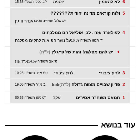
6
לא להאמין
יוספה
י"ב כסלו תשפ"ו 15:38
5
ולזה קוראים מדינה יהודית???????
אנדר וויגין
י"א אלול תשפ"ה 14:30
4
לפולארד עזרו. לבן אוליאל הם ממלכתים
על נוער הפיאות להקים מפלגה
ד' תמוז תשפ"ה 16:39
יש להם מפלגה! זהות של פייגלין
(ל"ת)
ארז עוז
ט' אב תשפ"ה 14:59
3
לחץ ציבורי
לחץ ציבורי
ט"ז אייר תשפ"ה 10:23
2
פדיון שבויים מצווה גדולה
(ל"ת)
555
ב' אייר תשפ"ה 19:05
1
חמאס משחרר אסירים
יעקב
י"ט ניסן תשפ"ה 00:53
עוד בנושא