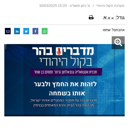
מערכת הקול-היהודי
א' ניסן תשפ"ה - 15:20 30/03/2025
א
גודל:
א
א
אהבתם? שתפו