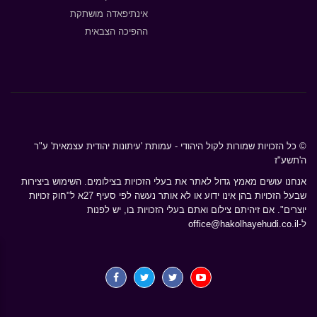
אינתיפאדה מושתקת
ההפיכה הצבאית
© כל הזכויות שמורות לקול היהודי - עמותת 'עיתונות יהודית עצמאית' ע"ר
ה'תשע"ז
אנחנו עושים מאמץ גדול לאתר את בעלי הזכויות בצילומים. השימוש ביצירות
שבעל הזכויות בהן אינו ידוע או לא אותר נעשה לפי סעיף 27א ל"חוק זכויות
יוצרים". אם זיהיתם צילום ואתם בעלי הזכויות בו, יש לפנות
ל-
office@hakolhayehudi.co.il