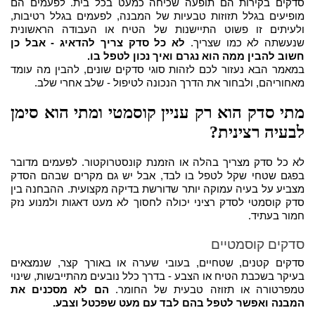
סדקים בקירות הם תופעה שכיחה כמעט בכל בית. לפעמים הם
מופיעים בגלל תזוזות טבעיות של המבנה, לפעמים בגלל רטיבות,
ולעיתים זו פשוט התיישנות של הטיח או העבודה הראשונית
שנעשתה לא כמו שצריך.
לא כל סדק צריך להדאיג - אבל כן
חשוב להבין ממה הוא נגרם ואיך נכון לטפל בו.
במאמר הבא נעזור לכם לזהות סוגי סדקים שונים, להבין מה עומד
מאחוריהם, ולבחור את הדרך הנכונה לטיפול - שלב אחרי שלב.
מתי סדק הוא רק עניין קוסמטי ומתי הוא סימן
לבעיה רצינית?
לא כל סדק מצריך בהלה או הזמנת קונסטרוקטור. לפעמים מדובר
בפגם שטחי שקל לטפל בו לבד, אבל יש גם מקרים שבהם הסדק
מצביע על בעיה עמוקה יותר שדורשת בדיקה מקצועית. ההבחנה בין
סדק קוסמטי לסדק רציני יכולה לחסוך לא מעט דאגות ולמנוע נזק
חמור בעתיד.
סדקים קוסמטיים
סדקים קטנים, שטחיים, בעובי שערה או באורך קצר, שנמצאים
בעיקר בשכבת הטיח או הצבע - בדרך כלל נובעים מהתייבשות, שינוי
טמפרטורה או תזוזה טבעית של החומר.
הם לא מסכנים את
המבנה ואפשר לטפל בהם לבד עם מעט שפכטל וצבע.