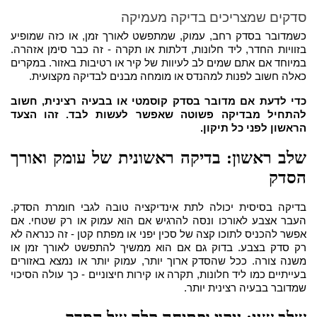
סדקים שמצריכים בדיקה מעמיקה
כשמדובר בסדק רחב, עמוק, שמתפשט לאורך זמן, או כזה שמופיע
בזוויות החדר, ליד חלונות, דלתות או תקרה - זה כבר סימן אזהרה.
במיוחד אם אתם שמים לב לעיוות של קיר או רטיבות באזור. במקרים
כאלה חשוב לפנות למהנדס או מומחה מבנים לבדיקה מקצועית.
כדי לדעת אם מדובר בסדק קוסמטי או בבעיה רצינית, חשוב
להתחיל מבדיקה פשוטה שאפשר לעשות לבד. זהו הצעד
הראשון לפני כל תיקון.
שלב ראשון: בדיקה ראשונית של עומק ואורך
הסדק
בדיקה בסיסית יכולה לתת אינדיקציה טובה לגבי חומרת הסדק.
העבר אצבע לאורכו ונסה להרגיש אם הוא עמוק או רק שטחי. אם
אפשר להכניס לתוכו קצה של סכין יפני או מפתח קטן - זה כנראה לא
רק סדק בצבע. בדוק גם אם הוא ממשיך להתפשט לאורך זמן או
משנה צורה. ככל שהסדק ארוך יותר, עמוק יותר או נמצא באזורים
בעייתיים כמו ליד חלונות, תקרה או קירות חיצוניים - כך עולה הסיכוי
שמדובר בבעיה רצינית יותר.