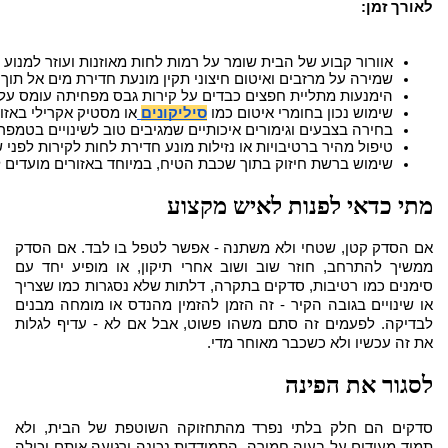
לאורך זמן:
אוורור קבוע של הבית שומר על רמות לחות מאוזנות ועוזר למנו
שמירה על מרזבים ואיטום חיצוני תקין מונעת חדירת מים אל תוך 
הימנעות מתליית חפצים כבדים על קירות גבס מפחיתה עומס ע
שימוש נכון בחומרי איטום כמו 
סיליקונים
או מסטיק אקרילי באזור
בחירה בצבעים וגימורים איכותיים שמגיבים טוב לשינויים בטמפר
טיפול מהיר ברטיבויות או נזילות מונע חדירת לחות לקירות לפני
שימוש ברשת חיזוק בתוך שכבת הטיח, במיוחד באזורים מועדים ל
מתי כדאי לפנות לאיש מקצוע
אם הסדק קטן, שטחי ולא משתנה - אפשר לטפל בו לבד. אם הסדק
ממשיך להתרחב, חוזר שוב ושוב אחרי תיקון, או מופיע יחד עם
סימנים כמו רטיבות, סדקים בתקרה, דלתות שלא נסגרות כמו שצריך
או שינויים בגובה הקיר - זה הזמן להזמין מהנדס או מומחה מבנים
לבדיקה. לפעמים זה סתם משהו פשוט, אבל אם לא - עדיף לגלות
את זה עכשיו ולא כשכבר מאוחר מדי.
לסגור את הפינה
סדקים הם חלק בלתי נפרד מהתחזוקה השוטפת של הבית, ולא
תמיד מעידים על בעיה חמורה. התמודדות נכונה ורגועה איתם יכולה