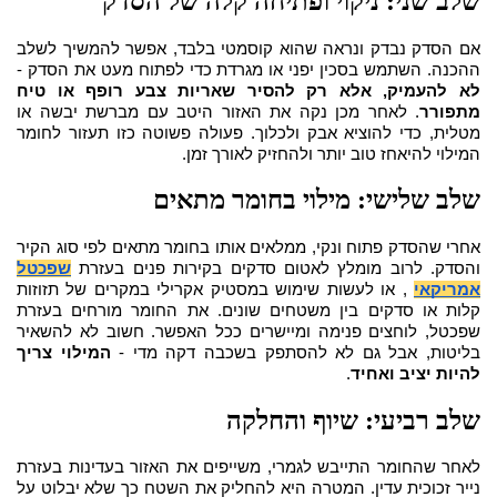
שלב שני: ניקוי ופתיחה קלה של הסדק
אם הסדק נבדק ונראה שהוא קוסמטי בלבד, אפשר להמשיך לשלב
ההכנה. השתמש בסכין יפני או מגרדת כדי לפתוח מעט את הסדק -
לא להעמיק, אלא רק להסיר שאריות צבע רופף או טיח
מתפורר
. לאחר מכן נקה את האזור היטב עם מברשת יבשה או
מטלית, כדי להוציא אבק ולכלוך. פעולה פשוטה כזו תעזור לחומר
המילוי להיאחז טוב יותר ולהחזיק לאורך זמן.
שלב שלישי: מילוי בחומר מתאים
אחרי שהסדק פתוח ונקי, ממלאים אותו בחומר מתאים לפי סוג הקיר
והסדק. לרוב מומלץ לאטום סדקים בקירות פנים בעזרת
שפכטל
אמריקאי
, או לעשות שימוש במסטיק אקרילי במקרים של תזוזות
קלות או סדקים בין משטחים שונים. את החומר מורחים בעזרת
שפכטל, לוחצים פנימה ומיישרים ככל האפשר. חשוב לא להשאיר
בליטות, אבל גם לא להסתפק בשכבה דקה מדי -
המילוי צריך
להיות יציב ואחיד
.
שלב רביעי: שיוף והחלקה
לאחר שהחומר התייבש לגמרי, משייפים את האזור בעדינות בעזרת
נייר זכוכית עדין. המטרה היא להחליק את השטח כך שלא יבלוט על