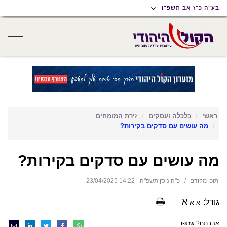
תוכן
תפריט
תפריט
בע"ה כ"ז אב תשפ"ו
ראשי
ראשי
נגישות
oggle
gation
ראשי
כלכלה ועסקים
זירת המומחים
מה עושים עם סדקים בקירות?
מה עושים עם סדקים בקירות?
תוכן מקודם
כ"ה ניסן תשפ"ה - 14:22 23/04/2025
א
גודל:
א
א
אהבתם? שתפו