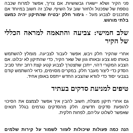
פני הקיר ושלא יישארו גבשושיות. אם צריך, אפשר למרוח שכבה
נוספת של שפכטל ולחזור שוב על השיוף. שלב זה חשוב במיוחד אם
מתכננים לצבוע מעל -
גימור חלק יבטיח שהתיקון יהיה כמעט
בלתי מורגש
.
שלב חמישי: צביעה והתאמה למראה הכללי
של הקיר
אחרי שהקיר חלק ויבש, אפשר לעבור לצביעה. מומלץ להשתמש
באותו סוג צבע ובאותו גוון של שאר הקיר, כדי שהתיקון לא יבלוט. אם
הצבע המקורי דהוי, ייתכן שתצטרך לצבוע קטע קצת רחב יותר סביב
הסדק כדי ליצור מעבר חלק. במקרים מסוימים, כדאי להשתמש קודם
בצבעי יסוד כדי לוודא שהצבע החדש ייתפס באופן אחיד.
טיפים למניעת סדקים בעתיד
גם אחרי תיקון מוצלח, חשוב להבין איך אפשר לצמצם את הסיכוי
להופעת סדקים חדשים. חלק מהסדקים נגרמים בגלל תנאים
שאפשר לשלוט עליהם, לפחות חלקית.
הנה כמה פעולות שיכולות לעזור לשמור על קירות שלמים