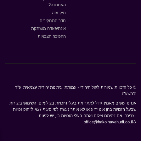
האחרונה?
תיק עזה
חדר התחקירים
אינתיפאדה מושתקת
ההפיכה הצבאית
© כל הזכויות שמורות לקול היהודי - עמותת 'עיתונות יהודית עצמאית' ע"ר
ה'תשע"ז
אנחנו עושים מאמץ גדול לאתר את בעלי הזכויות בצילומים. השימוש ביצירות
שבעל הזכויות בהן אינו ידוע או לא אותר נעשה לפי סעיף 27א ל"חוק זכויות
יוצרים". אם זיהיתם צילום ואתם בעלי הזכויות בו, יש לפנות
ל-
office@hakolhayehudi.co.il