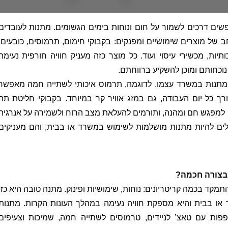
ים דרכים לשמור על חום ונוחות בימים הגשומים. מתנות לעובדים
ב של מוצרים שימושיים ומפנקים: בקבוקי חימום, תרמוסים, כובעים,
יות, מכשירי עיסוי ועוד. כל מוצר כזה מעניק חוויה חורפית נעימה
וכחותם ומוכן להשקיע ברווחתם.
מתנות במשרד עצמו. לדוגמה, תרמוס איכותי לשתייה חמה מאפשר
 כל יום העבודה, גם במזג אוויר קר במיוחד. בקבוקי חליטת תה
למפגש חם ומהנה, ותורמים להעלאת מצב הרוח ולשמירה על אנרגיה
כולים להיות מתנות מושלמות לשימוש במשרד או בבית, והם מעניקים
 בצורה חכמה?
תמקד בכמה קריטריונים: נוחות, שימושיות ופינוק. מתנה טובה היא כזו
או בבית והיא מספקת חוויה נעימה במהלך העונות הקרות. מתנות
פפות עם טאצ’ לניידים, טרמוסים לשתייה חמה, שמיכות וצעיפים