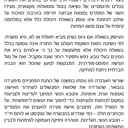
בכלים פרגמטיים של נשיאה בנטל ומסוגלות מקצועית, מצידו
השני של המתרס נמצאת אבחנה חריפה בהרבה: הוויכוח על
שילוב לוחמות אינו עוסק בשאלת היכולת כלל אלא במלחמה
קיומית על עצם מושג המהות.
העיסוק בשאלה אם גיוס נשים מביא תועלת או לא, היא משנית.
לפי השיטה הזאת השקפת העולם של התורה אינה עסוקה בכלל
בשאלת היכולת אלא מתעקשת על כך כי א-לוהים ברא את
המינים בעלי טבע, נפש ותפקיד רוחני שונה ומקביל. זאת אל מול
הגישה הפוסט-מודרנית, המבקשת לטעון שהכול הוא הבניה
חברתית ניתנת למחיקה.
שורשי האג'נדה הזו נוסחו במשנה של כוהנת הפמניזים סימון דה
בובואר, שהגדירה את שלושת המכשולים לשחרור האישה:
נאמנות זוגית, אימהות, והטבע הנשי המחנך לעדינות ולצניעות
במקום לכוחנות ולנצחנות. כדי להפוך את הנשים ל'חופשיות', על
פי המודל הזה, מחנכים אישה צעירה להעצים את הממדים
הכוחניים הללו – כפי שנדרש בהכשרה של טנקיסט או לוחם חי"ר
– הטבע הנשי, העדינות, הטהרה והזיקה העמוקה לאימהות ולבניין
המשפחה נשחקים.