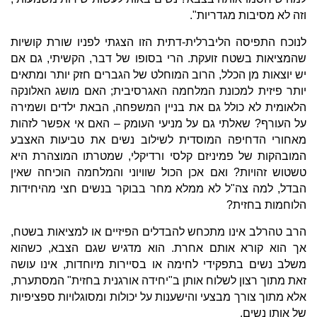
וזה לא מסיבות מגדריות".
לנוכח התפיסה הליברלית-דתית הזו הצגתי לפניו שורת קושיות
שהמציאות בשטח זועקת. הרי בסופו של דבר, הקשיתי, גם אם
יש יוצאות מן הכלל, הרוב המוחלט של הגברים חזק יותר ומתאים
יותר פיזית למכונת המלחמה האגרסיבית; האם מושג האלונקה
הלאומית לא כולל גם את בניין המשפחה, הבאת ילדים ושמירה
על העורף? שאלתי גם על מניעי העומק – האם אי אפשר לזהות
מאחורי הדחיפה המוסדית לשילוב נשים את טביעות האצבע
המובהקות של פמיניזם קלסי ורדיקלי, שמטרתו המוצהרת היא
טשטוש זהויות? ואם אכן הכול שוויוני והמלחמה הוכיחה שאין
הבדל, למה צה"ל לא ממלא מחר בבוקר בנשים חצי מהיחידות
הלוחמות בחזית?
הרב טהרלב אינו מתכחש להבדלים הפיזיים או למציאות בשטח,
אך הוא קורא אותם אחרת. הוא מדגיש שגם הצבא, כשהוא
משלב נשים בתפקידי לחימה או בסיירות מיוחדות, אינו עושה
זאת מתוך רצון לשלוח אותן ב"יחידה אורגנית בחזית" המסתערת,
אלא מתוך צורך מבצעי והישענות על יכולות ומסוגלויות ספציפיות
של אותן נשים.