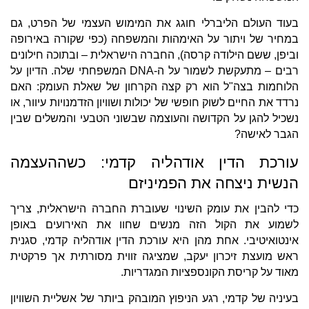
בעוד העולם הליברלי חוגג את המימוש העצמי של הפרט, גם
במחיר של ויתור על האימהות והמשפחה (כפי שקורה באירופה
וביפן, ששם הילודה קרסה), החברה הישראלית – ובתוכה חילונים
רבים – מתעקשת לשמור על ה-DNA המשפחתי שלה. הדיון על
הלוחמות בצה"ל הוא רק קצה הקרחון של שאלת העומק: האם
נרדד את החיים לשוק חופשי של יכולות ושוויון הזדמנויות עיוור, או
נשכיל להגן על הקדושה והעוצמה שבשוני הטבעי והמשלים שבין
הגבר לאישה?
עורכת הדין אודהליה קדמי: כשההעצמה
הנשית ניצחה את הפמיניזם
כדי להבין את עומק השינוי שעוברת החברה הישראלית, צריך
לשמוע את הקול הזה מנשים שחוו את האירועים באופן
אינטואיטיבי. אחת מהן היא עורכת הדין אודהליה קדמי, סגנית
ראש מועצת זיכרון יעקב, שמציגה זווית מסורתית אך פרקטית
מאוד על קריסת הקונספציות המגדריות.
בעיניה של קדמי, רגע הניפוץ המובהק ביותר של אשליית השוויון