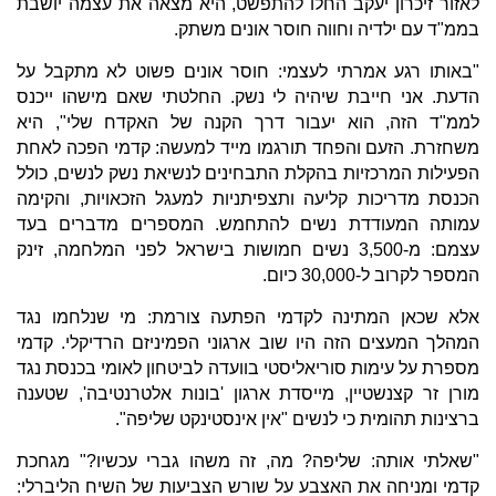
לאזור זיכרון יעקב החלו להתפשט, היא מצאה את עצמה יושבת
בממ"ד עם ילדיה וחווה חוסר אונים משתק.
"באותו רגע אמרתי לעצמי: חוסר אונים פשוט לא מתקבל על
הדעת. אני חייבת שיהיה לי נשק. החלטתי שאם מישהו ייכנס
לממ"ד הזה, הוא יעבור דרך הקנה של האקדח שלי", היא
משחזרת. הזעם והפחד תורגמו מייד למעשה: קדמי הפכה לאחת
הפעילות המרכזיות בהקלת התבחינים לנשיאת נשק לנשים, כולל
הכנסת מדריכות קליעה ותצפיתניות למעגל הזכאויות, והקימה
עמותה המעודדת נשים להתחמש. המספרים מדברים בעד
עצמם: מ-3,500 נשים חמושות בישראל לפני המלחמה, זינק
המספר לקרוב ל-30,000 כיום.
אלא שכאן המתינה לקדמי הפתעה צורמת: מי שנלחמו נגד
המהלך המעצים הזה היו שוב ארגוני הפמיניזם הרדיקלי. קדמי
מספרת על עימות סוריאליסטי בוועדה לביטחון לאומי בכנסת נגד
מורן זר קצנשטיין, מייסדת ארגון 'בונות אלטרנטיבה', שטענה
ברצינות תהומית כי לנשים "אין אינסטינקט שליפה".
"שאלתי אותה: שליפה? מה, זה משהו גברי עכשיו?" מגחכת
קדמי ומניחה את האצבע על שורש הצביעות של השיח הליברלי: