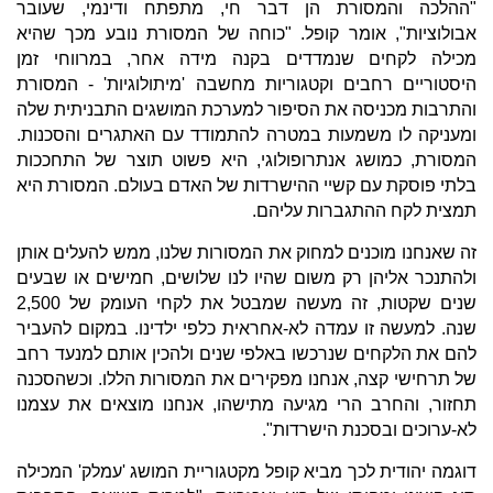
"ההלכה והמסורת הן דבר חי, מתפתח ודינמי, שעובר
אבולוציות", אומר קופל. "כוחה של המסורת נובע מכך שהיא
מכילה לקחים שנמדדים בקנה מידה אחר, במרווחי זמן
היסטוריים רחבים וקטגוריות מחשבה 'מיתולוגיות' - המסורת
והתרבות מכניסה את הסיפור למערכת המושגים התבניתית שלה
ומעניקה לו משמעות במטרה להתמודד עם האתגרים והסכנות.
המסורת, כמושג אנתרופולוגי, היא פשוט תוצר של התחככות
בלתי פוסקת עם קשיי ההישרדות של האדם בעולם. המסורת היא
תמצית לקח ההתגברות עליהם.
זה שאנחנו מוכנים למחוק את המסורות שלנו, ממש להעלים אותן
ולהתנכר אליהן רק משום שהיו לנו שלושים, חמישים או שבעים
שנים שקטות, זה מעשה שמבטל את לקחי העומק של 2,500
שנה. למעשה זו עמדה לא-אחראית כלפי ילדינו. במקום להעביר
להם את הלקחים שנרכשו באלפי שנים ולהכין אותם למנעד רחב
של תרחישי קצה, אנחנו מפקירים את המסורות הללו. וכשהסכנה
תחזור, והחרב הרי מגיעה מתישהו, אנחנו מוצאים את עצמנו
לא-ערוכים ובסכנת הישרדות".
דוגמה יהודית לכך מביא קופל מקטגוריית המושג 'עמלק' המכילה