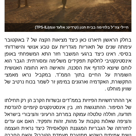
חיילי צה"ל בלחימה בבית חנון (קרדיט: אלעד זגמן/TPS-IL)
בחלק הראשון תיארנו כאן כיצד מציאות הקצה של 7 באוקטובר
עימתה שנים של תאוריות מגדריות עם טבע אנושי והישרדותי
בסיסי. ראינו כיצד ברגעי המשבר חזר התא המשפחתי באופן
אינסטינקטיבי לחלוקת תפקידים משלימה ומסורתית: הגבר הוא
לוחם שיוצא להדוף את הסכנה, והאישה היא החומה האנושית
השומרת על החיים בתוך הממ"ד. במקביל נראו מאמצי
התקשורת, האקדמיה וארגונים במימון זר לשמר בכוח נרטיב של
שוויון מוחלט .
אך ההתרחשויות הפיזיות בממ"דים ובשדות הקרב הן רק תחילתו
של הסיפור. ההתנגשות הזו, בין אינסטינקטים קיומיים להנדסת
תודעה, חוללה טלטלה עמוקה במרחב הרעיוני והציבורי בישראל
והציפה שאלות נוקבות על מהות, זהות ותפקיד. האם אנו עדים
לחזרתה של הגבריות המגוננת הקלאסית? כיצד נראית העצמה
נשית אמיתית כשהיא מתנערת מעמדת הקורבן? והאם החברה