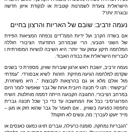
הישראלית צועדת לשמרנות קוטבית או לנקודת איזון חדשה
ובוגרת יותר?
נעמה זרביב: שובם של האריות והרצון בחיים
אם בשדה הקרב ועל ידיות הממ"דים נכפתה המציאות הפיזית
של השוני הטבעי, הרי שבמרחב התודעתי הציבורי חוללה
המלחמה תיקון עמוק עוד יותר: היא השיבה לנשיות המסורתית ו
לגבריות הישראלית את כבודה האבוד.
נעמה זרביב, יושבת ראש ארגון שוברות שוויון, מספרת כי בשנים
שקדמו למלחמה הגיעה מחיקת הזהות לשיא אבסורדי. "עמדתי
מול אולם מלא או גם בהרצאות לקבוצות ", היא משחזרת,
"וביקשתי : תנו לי תכונה חיובית אחת של גבר שאפשר לומר היום
במרחב הציבורי. התגובה הקבועה הייתה דממה מוחלטת. השיח
הפרוגרסיבי כבל את המחשבה עד כדי כך שכל תכונה גברית
נתפסה כפגיעה בשוויון. . אם תאמר על גבר שהוא חזק או מגן –
מייד יזעקו לעברך: מה, ונשים לא חזקות?
"הגבריות נמחקה, סומנה כרעילה, וגברים תויגו כמעט כאנסים או