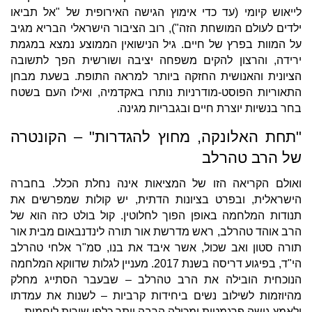
לייאוש קיומי (עד כדי אימוץ הגישה האירופית של "אל תביאו
ילדים לעולם המושחת הזה"), רוב הציבור הישראלי הבריא מגיב
על המוות בפרץ של חיים. גיל הנישואין הממוצע נמצא במגמת
ירידה, והרצון להקים משפחה יציבה ושורשית הפך לתשובה
הציונית והאנושית החזקה ביותר למראה התופת. בשעת מבחן
התאוריות הפוסט-מודרניות נותרו באקדמיה, ואילו העם בשטח
בחר בנשיות יוצרת חיים ובגבריות מגינה.
"תחת האלונקה, מחוץ להגדרות" – הקונטרה
של הרב טהרלב
ואולם הקריאה הזו של המציאות אינה נחלת הכלל. בחברה
הישראלית, ובפרט בציונות הדתית, יש קולות שמפרשים את
תנודות המלחמה באופן הפוך לחלוטין. קול בולט כזה הוא של
הרב אוהד טהרלב, ראש מדרשת אור תורה לינדנבאום מבית אור
תורה סטון ואב שכול, אשר איבד את בנו, סמ"ר אלחי טהרלב
הי"ד, בפיגוע דריסה בשנת 2017. מעניין לגלות שדווקא המלחמה
הנוכחית הובילה את הרב טהרלב – שבעבר הסתייג מחלק
מהיוזמות לשילוב נשים ביחידות קרביות – לשנות את עמדתו
ולאמץ גישה פרגמטית ומכילה הרבה יותר כלפי שירות לוחמות.