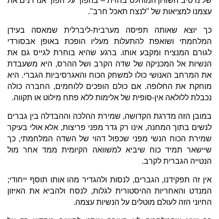
של נרטיב השוויון המוחלט בחזית – בהפוך על הפוך אנו דנים את
עצמנו למציאות של "לנצח תאכל חרב".
כך יוצא שאותה תפיסה מערבית-ליברלית שמאסה בעידן
המלחמתי ושואפת להתעלות מעליו הופכת באופן אבסורדי
לגורם המנציח ומקבע אותו. ברגע שהיא בוחרת לגייס גם את
הנשיות אל המכניקה של שדה הקרב ושל ההרס, היא משעבדת
את המרחב האנושי כולו למשחק הכוח והאגרסיביות הגברי. היא
מוחקת את החלופה. אם כולם הופכים ללוחמים, החברה כולה
נכבלת ללולאה אין-סופית של אלימות ללא פתח מילוט או תקווה.
במובן הזה מדרגת הקדושה, שמירת ההלכה וההבדלה בין גברים
לנשים בתוך המחנה, אינו רק גדר מפני פריצות, אלא אולי בעיקר
שמירת הכוח הנשי מפני שכפול דהוי של השדה המלחמתי, כך
שיישאר תמיד כוח שיביא למשוואה הקיומית ממד אחר מול
הנטייה הגברית לקרב.
אין זה תפקידנו, הגברים, לנסות ולהגדיר מהו אותו תוסף ייחודי;
המנדט והאחריות ההיסטורית לגלות, לנסח ולהביא את האיזון
החיוני הזה לעולם מוטלים על הנשיות עצמה.