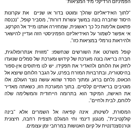
הפמיניזם הרדיקלי מיד המציאות"
"לתוך האידיאליזם שהלך ומוטט בדור או שניים את עקרונות
היסוד שחברה בונה במשך עשרות דורות", מסביר קופל, "נכנסה
פתאום אלימות כל כך ראשונית, שמחזירה אותנו מייד אל הקרקע.
אי אפשר לשמור על האידיאליזם הפמיניסטי הזה ועדיין להישאר
ולהיראות נורמלי במציאות כזו".
קופל משרטט את השורשים שנחשפו: "מזווית אנתרופולוגית,
חברה בריאה בונה מערכת של קידוש ומערכת של סמלים שנועדו
לחזק את הלוחם ולהאדיר את תפקידו. יש לנו מיתוסים אין-ספור
בהיסטוריה, ובתרבויות המזרח בפרט, על הגבר הלוחם שיוצא אל
הכאוס, נלחם ברוע, ומתוך הסדר שהוא עושה נוצר העולם. אלו
מוטיבים בריאתיים קלסיים. בתוך המערכת הזו, כשאתה מאדיר
את האישה, המיקוד הוא בתרומה הייחודית והמשלימה שלה
ללוחם, לבית ולחיים".
המסורת, לשיטתו, אינה קפיאה אל השמרים אלא "בינה
קולקטיבית", מנגנון דינמי וחי המגלם תצפית רחבה, חיצונית
וטרנסצנדנטית על קיום האנושות במרחבי זמן עצומים.