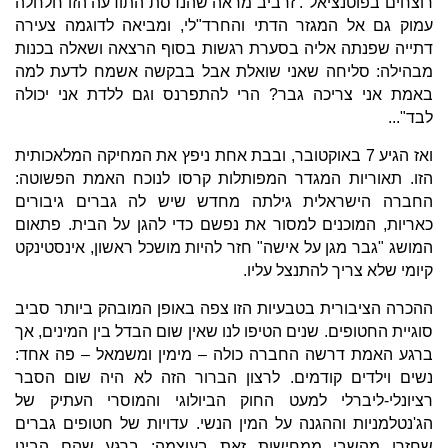
רוצחים בפוטנציאל". זרביב מראה שהנדסת התודעה הזו חלחלה
עמוק גם אל המגזר הדתי והחרד"לי, ומביאה לדוגמה צעירה
דתייה שפנתה אליה בסערת רגשות בסוף הרצאה ושאלה בכנות
מבהילה: סליחה שאני שואלת אבל בבקשה אשמח לדעת למה
באמת אני צריכה גבר? הרי להתפרנס וגם ללדת אני יכולה
לבד"...
ואז הגיע 7 באוקטובר, ובבת אחת ניפץ את המחיקה המלאכותית
הזו. תאוריות המגדר המפותלות קרסו לנוכח האמת הפשוטה:
החברה הישראלית גילתה מחדש שיש לה גברים גיבורים
כאריות, המוכנים למסור את נפשם כדי להגן על הבית. פתאום
המושג "גבר מגן על אישה" חזר להיות מושכל ראשון, אינסטינקט
קיומי שלא צריך להתנצל עליו.
ההכרה הציבורית בטבעיות הזו צפה באופן המובהק ביותר סביב
סוגיית החטופים. שנים הטיפו לנו שאין שום הבדל בין המינים, אך
ברגע האמת דרשה החברה כולה – מימין ומשמאל – פה אחד:
נשים וילדים קודמים. לרצון הברור הזה לא היה שום הסבר
רציונלי-ליברלי למעט החוק הביולוגי והמוסרי העתיק של
הג'נטלמניות וההגנה על המין הנשי. עדויות של חטופים גברים
שחזרו מהשבי ממחישות זאת בעוצמה; ברגע שהם הבינו