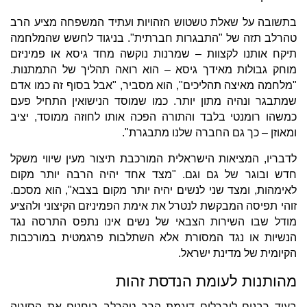
בתשובה על שאלת טשטוש הזהויות ועתיד המשפחה מציע הרב
טהרלב תזה של "התבגרות חברתית". בניגוד לחשש שהמלחמה
תיקח אותנו לקצוות – שמרנות נוקשה מחד גיסא או פמיניזם
מוחק גבולות מאידך גיסא – הוא רואה תהליך של התמתנות.
"מלחמה מאיצה תהליכים", הוא מסביר, "אבל בסוף זה כמו אדם
שמתבגר ונהיה מתון יותר. כמו שמוסד הנישואין התחיל פעם
כמשהו רומנטי בלבד והתורה הפכה אותו לחוזה ממוסד, יציב
ומאוזן – כך גם החברה שלנו מתבגרת".
לדבריו, המציאות הישראלית המורכבת תיצור מעין שיווי משקל
חדש ובוגר של גם וגם. "מצד אחד יהיה הרבה יותר מקום
לאימהות, ומצד שני לנשים יהיה יותר מקום בצבא", הוא מסכם.
זוהי תפיסה המבקשת לנטרל את אימת הפמיניזם הקיצוני ולהציע
מודל שבו השירות הצבאי של נשים אינו נתפס התרסה נגד
הנשיות או נגד המסורת אלא השתלבות פרגמטית במורכבות
הקיומית של מדינת ישראל.
מהותנות לעומת הנדסת זהות
בעוד רבנים ליברלים דוגמת הרב טהרלב בוחנים את הסוגיה