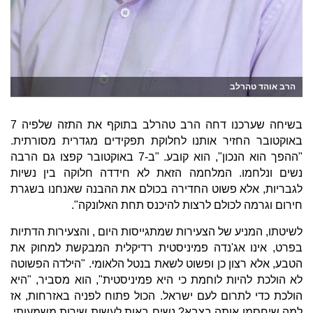
הרב אוהד טהרלב
בשיחה שערכנו דחה הרב טהרלב בתוקף את התזה שלפיה 7
באוקטובר החזיר אותנו לחלוקת תפקידים מגדרית מסורתית.
"ההפך הוא הנכון", הוא קובע. "ב-7 באוקטובר קפצו גם הרבה
נשים ונלחמו. המלחמה הזאת לא חידדה חלוקה בין נשיות
לגבריות, אלא פשוט החדירה בכולם את ההבנה שאנחנו בשגרת
חירום וגרמה לכולם לרצות להיכנס תחת האלונקה".
לשיטתו, המניע של הצעירות שמתגייסות היום , והצעירות הדתיות
בפרט, אינו אג'נדה פמיניסטית רדיקלית המבקשת למחוק את
הטבע, אלא רצון כן ופשוט לשאת בנטל הלאומי. "הילדה הפשוטה
לא הולכת להיות לוחמת כי היא פמיניסטית", הוא מסביר, "היא
הולכת כדי לתרום לעם ישראל. הכול פתוח לפניה באזרחות, אז
למה שיחסמו אותה בצבא? נשים באות לעשות שירות משמעותי,