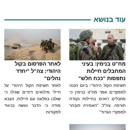
עוד בנושא
מח"ט בנימין: בעיני
לאחר הפרסום בקול
המחבלים חיילות
היהודי: צה"ל "יחדד
נתפסות "ככח חלש"
נהלים"
חשיפת הקול היהודי: ביום הכנה
לאחר חשיפת הקול היהודי על
למפקדים אמר מח"ט בנימין כי
חיילי מילואים דתיים שגילו כי
מחבלים רואים בחיילות נקודת
שולבו בפלוגה עם חיילות, הצבא
תורפה. צה"ל: "האמירה תובהר
מודה כי הדבר נעשה בניגוד
למפקדי הגדוד"
לפקודות