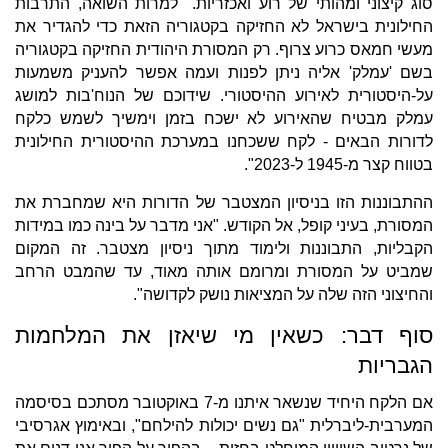
סוג קיצוני ומהותי של רוע ואכזריות. "למרות השואה, התרבות
החילונית בישראל לא החזיקה בקטגוריה הזאת כדי להגדיר את
מעשי חמאס כרוע צרוף. רק המסורת היהודית החזיקה בקטגוריה
בשם 'עמלק' אליה ניתן לפנות ועמה אפשר להעניק משמעות
על-היסטורית לאירוע ההיסטורי. שידוכם של הנוח'בות למושג
עמלק מבטיח שהאירוע לא ישכח בזמן וימשיך לשמש כלקח
לדורות הבאים - לקח ששכחנו במערכת ההיסטורית החילונית
בטווח קצר מ-1945 ל-2023".
ההתבוננות הזו בניסיון המצטבר של הדורות היא שמחברת את
המסורת, בעיני קופל, אל הקודש. "אני מדבר על בינה כמו במידות
הקבליות, התבוננות ולימוד מתוך ניסיון מצטבר. זה המקום
שמביט על המסורת ומרומם אותה מאוד, עד שהמבט הרחב
והחיצוני הזה שלה על המציאות נושק לקדושה".
סוף דבר: כשאין מי שיאזן את המלחמות
הגבריות
אם הלקח היחיד שנשאר איתנו מ-7 באוקטובר מסתכם בסיסמה
המערבית-ליברלית "גם נשים יכולות להילחם", ובאימוץ אגרסיבי