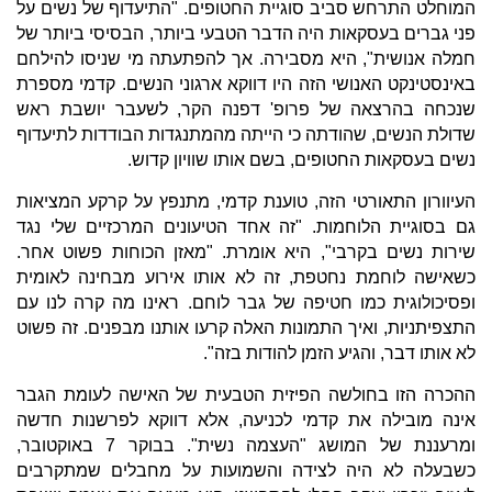
המוחלט התרחש סביב סוגיית החטופים. "התיעדוף של נשים על
פני גברים בעסקאות היה הדבר הטבעי ביותר, הבסיסי ביותר של
חמלה אנושית", היא מסבירה. אך להפתעתה מי שניסו להילחם
באינסטינקט האנושי הזה היו דווקא ארגוני הנשים. קדמי מספרת
שנכחה בהרצאה של פרופ' דפנה הקר, לשעבר יושבת ראש
שדולת הנשים, שהודתה כי הייתה מהמתנגדות הבודדות לתיעדוף
נשים בעסקאות החטופים, בשם אותו שוויון קדוש.
העיוורון התאורטי הזה, טוענת קדמי, מתנפץ על קרקע המציאות
גם בסוגיית הלוחמות. "זה אחד הטיעונים המרכזיים שלי נגד
שירות נשים בקרבי", היא אומרת. "מאזן הכוחות פשוט אחר.
כשאישה לוחמת נחטפת, זה לא אותו אירוע מבחינה לאומית
ופסיכולוגית כמו חטיפה של גבר לוחם. ראינו מה קרה לנו עם
התצפיתניות, ואיך התמונות האלה קרעו אותנו מבפנים. זה פשוט
לא אותו דבר, והגיע הזמן להודות בזה".
ההכרה הזו בחולשה הפיזית הטבעית של האישה לעומת הגבר
אינה מובילה את קדמי לכניעה, אלא דווקא לפרשנות חדשה
ומרעננת של המושג "העצמה נשית". בבוקר 7 באוקטובר,
כשבעלה לא היה לצידה והשמועות על מחבלים שמתקרבים