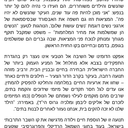
שהנשים והילדים משוחררים, הם העידו כי נהיה להם קל יותר
בנפש: "אני מוכן להיות פה עוד שנים, העיקר שהנשים לא יהיו
פה". המציאות הזו גם חשפה את האבסורד שבסיסמאות של
ארגוני נשים דוגמת 'נשים עושות שלום', הנוהגות לטעון: "הנשים
הן שמשלמות את מחיר המלחמות" – משפט שמקבל תוקף
מגוחך ומנותק לנוכח פני המציאות, שבה גברים הם שמשלמים
בגופם, בדמם ובחייהם בקו החזית הראשון.
אפקט הדומינו של השיבה אל הטבעי אינו נעצר רק בהגדרת
התפקידים בצבא אלא מחלחל אל המניע העמוק ביותר של
החברה הישראלית: הבחירה בחיים ובבניין הבית. זרביב מזהה
תנועה רחבה, בעיקר בקרב הדור הצעיר – חילונים ודתיים כאחד
– שחוו את ארעיות החיים במלחמה והחליטו להפסיק להמתין.
אנו עדים לגל חסר תקדים של מיזמי שידוכים והקמת בתים,
שרבים מהם מוקמים לעילוי נשמתם של הנופלים (כמו המיזמים
לזכרם של אליקים ליבמן ומלכיה גרוס הי"ד), באמירה: "הילד
שלנו לא זכה להקים בית, אנחנו נעזור לאחרים לבנות בתים".
תנועה זו של הוספת חיים וילודה מדגישה את קו השבר התרבותי
בישראל. בעוד בחוגי השמאל הרדיקלי והפרוגרסיבי שוקעים