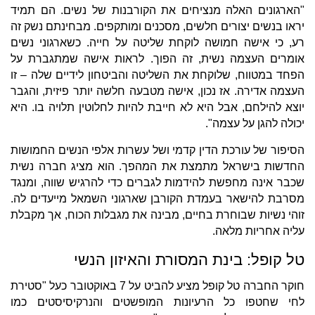
"הארגונים האלה מנציחים את הקורבנות של נשים. הם תמיד
יראו בנשים יצורים חלשים, מסכנים ומותקפים. מבחינתם נשק זה
רע, כי אישה חמושה לוקחת שליטה על חייה. כשארגוני נשים
אומרים העצמה נשית, זה הפוך. לראות אישה שמתגברת על
הפחד במטווח, שלוקחת את השליטה והביטחון לידיים שלה – זו
העצמה אדירה. אז נכון, אישה מטבעה חלשה יותר פיזית, והגבר
יוצא להילחם, אבל היא לא חייבת להיות לחלוטין תלויה בו. היא
יכולה להגן על עצמה".
הסיפור של עורכת הדין קדמי ושל עשרות אלפי הנשים החמושות
החדשות בישראל מתמצת את המהפך. הוא מציג חברה נשית
שכבר אינה מחפשת להידמות לגברים כדי להרגיש שווה, ומנגד
מסרבת להישאר בעמדת הקורבן שארגוני השמאל מייעדים לה.
זוהי נשיות שבוחרת בחיים, מבינה את מגבלות הכוח, אך מקבלת
עליה אחריות מלאה.
טל קופל: בינת המסורת והאיזון הנשי
חוקר החברה טל קופל מציע להביט על 7 באוקטובר כעל "סטירת
לחי שחטפו כל הרעיונות המופשטים והנרקיסיסטים כמו