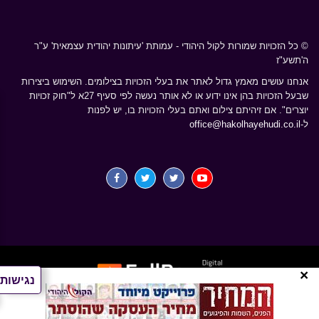
© כל הזכויות שמורות לקול היהודי - עמותת 'עיתונות יהודית עצמאית' ע"ר
ה'תשע"ז
אנחנו עושים מאמץ גדול לאתר את בעלי הזכויות בצילומים. השימוש ביצירות
שבעל הזכויות בהן אינו ידוע או לא אותר נעשה לפי סעיף 27א ל"חוק זכויות
יוצרים". אם זיהיתם צילום ואתם בעלי הזכויות בו, יש לפנות
ל-
office@hakolhayehudi.co.il
×
נגישות
פולפאוור בניית אתרים וקידום אתרים בגוגל