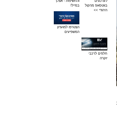
לעדכונים
והחשיפות - אצלך
בווטסאפ מהקול
במייל!
היהודי >>
הצטרפו למועדון
המשפיעים
חלפים לרכבי
יוקרה