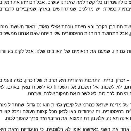
ים להשמידנו בלי קשר למה שאנחנו עושים, אבל הם זיהו את המקום
יבתיות כפולה': יש מהלכים שמתרחשים בארץ, שמקבילים לדברים
שת החורבן הקרב ובא הייתה נוכחת אצלי מאוד, ומאוד חששתי מזה.
, אבל התחושה הרוחנית ההיסטורית שלי הייתה שאם אנחנו ממשיכים
ת גם היו. שמענו את הנאומים של האויבים שלנו, אבל לקינו בעיוורון
 – זכרון וברית. התרבות היהודית היא תרבות של זיכרון. כמה פעמים
תנו, לא לשכוח, אל תשכח, אל תשכחו! לא לשכוח מאין באתם, לא
מי נותן לכם כוח. לא לשכוח את המקור שלכם! ושכחנו.
של מדינת ישראל כמרכז של קיבוץ גלויות הוא נס גדול שהתחיל מזה
ים בהיסטוריה. זה שיהודים באו לכאן מכל קצוות העולם ומכל קצוות
 אינה תאונה, אלא נקודת המוצא! את הריבוי הזה צריך להפוך לכוח.
ד את השני באיזשהו אופן לא רלוונטית, כי הניגודיות הזאת היא