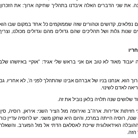
ה. את שני הדברים האלה איבדנו בתהליך שחיקה ארוך: את הזכרון,
ם נפלאים, קדושים וטהורים שזה שממוקמים כל אחד במקום שבו הוא
ם שנות גלות ושל תהליכים שהם גדולים מהם וגדולים מכולנו, וצריך
חריו
ה יעבוד מאוד לא טוב אם אני בראש שלי אגיד: "אוקיי באיזשהו שלב
ך הוא. אנחנו בניו של אברהם אבינו שהתהלך לפני ה', לא אחריו. גם
ריאה לאדם לשינוי.
שלושים שנה תלויה בלאן נוביל את זה.
יתות אדירות. ארה"ב ואירופה מול הציר השני: איראן, רוסיה, סין.
בסבב הקודם של ההיסטוריה, לפני 40 שנה, רוסיה הייתה במרכז, והיום היא שחקן משני. יש לרוסיה עדיין כוח
י ההובלה האידאולוגית שייכת לאסלאם הדתי אל מול המערב. והשאלה
 הזה.