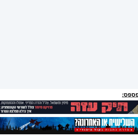
פספס: