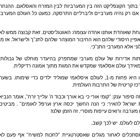
 בתוך הקונפליקט הזה בין המערביות לבין המזרח והאסלאם. ההנחה
ם רק נהיה מערביים וליברליים התרסקה. כמעט כל העולם המערבי
חת שאוהדת אותנו אהדה עצומה: האוונגליסטים. זאת קבוצה ממש לא
פיין היסודי שלהם הוא החיבור המוצהר שלהם לתנ"ך ולישראל. אז מי
וני אלא המערבי התנ"כי.
יתות אדירות של עולם מערבי שמתפרק בהיעדר מוחלט של גבולות,
, ומאידך עולם אסלאמי שמקדש את המוות מתוך אמונה רדיקלית.
בין עולם מערבי שתחלופת הילודה בו היא פחות מ-1, לעולם איסלאמי שמוליד ילדים כדי שימותו. בשעה
מרכז קריטית של התרבות העולמית.
 נכון לפני 100 או 200 שנה. זה סיפור ענק: "קומי אורי כי בא אורך וכבוד ה' עלייך זרח", אומר הנביא
ישראל להאיר: כי הנה החשך יכסה ארץ וערפל לאומים" . מביטים
ערבה ורואים עייפות מוסרי. זה הזמן שלנו!
לם לעולם. יש לכך קשב.
סתכלים לאחור מגלים שאסטרטגיית "לחכות למשיח" אף פעם לא