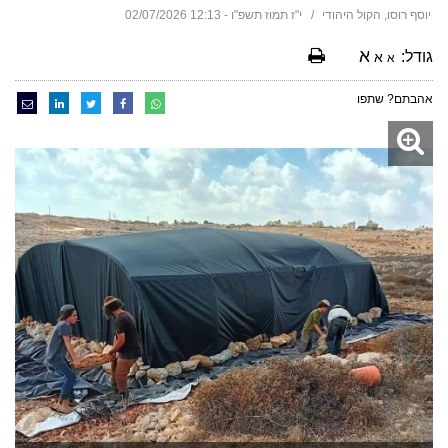
יוסף רוסו, הקול היהודי
י"ז תמוז תשפ"ו - 12:13 02/07/2026
א
גודל:
א
א
אהבתם? שתפו