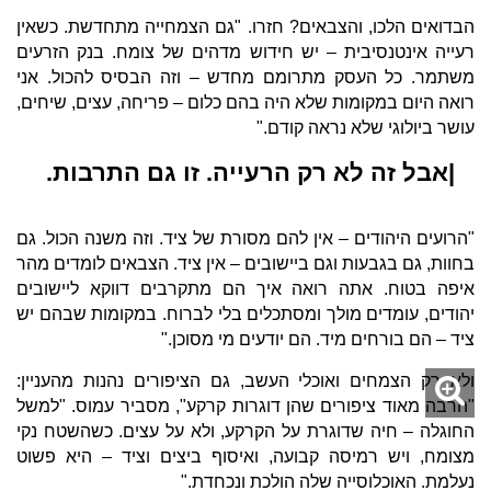
הבדואים הלכו, והצבאים? חזרו. "גם הצמחייה מתחדשת. כשאין
רעייה אינטנסיבית – יש חידוש מדהים של צומח. בנק הזרעים
משתמר. כל העסק מתרומם מחדש – וזה הבסיס להכול. אני
רואה היום במקומות שלא היה בהם כלום – פריחה, עצים, שיחים,
עושר ביולוגי שלא נראה קודם."
|אבל זה לא רק הרעייה. זו גם התרבות.
"הרועים היהודים – אין להם מסורת של ציד. וזה משנה הכול. גם
בחוות, גם בגבעות וגם ביישובים – אין ציד. הצבאים לומדים מהר
איפה בטוח. אתה רואה איך הם מתקרבים דווקא ליישובים
יהודים, עומדים מולך ומסתכלים בלי לברוח. במקומות שבהם יש
ציד – הם בורחים מיד. הם יודעים מי מסוכן."
ולא רק הצמחים ואוכלי העשב, גם הציפורים נהנות מהעניין:
"הרבה מאוד ציפורים שהן דוגרות קרקע", מסביר עמוס. "למשל
החוגלה – חיה שדוגרת על הקרקע, ולא על עצים. כשהשטח נקי
מצומח, ויש רמיסה קבועה, ואיסוף ביצים וציד – היא פשוט
נעלמת. האוכלוסייה שלה הולכת ונכחדת."