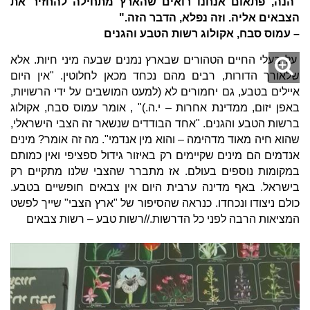
"הנה, פתאום אנחנו רואים שהארץ מתחילה להחזיר את
הצבאים אליה. וזה נפלא, הדבר הזה."
– עמוס סבח, אקולוג רשות הטבע והגנים
על בעלי החיים הטהורים שבארץ נמנים שבעה מיני חיות. אלא
שלאורך הדורות, רבים מהם נכחד מכאן לחלוטין. "אין היום
איילים בטבע, גם יחמורים לא (למעט המושבים על ידי הרשויות,
באפן יזום, ממדינת אחרות – י.ה.)" , אומר עמוס סבח, אקולוג
ברשות הטבע והגנים. "אחד הבודדים שנשאר זה הצבי הישראלי,
שהוא חיה מאוד מדהימה – והוא מין אנדמי". מה זה אומר? מינים
אנדמים הם מינים שקיימים רק באיזור גידול ספציפי ואין כמותם
במקומות נוספים בעולם. אז מתברר שהצבי שלנו מתקיים רק
בישראל. באף מדינה ערבית היום אין צבאים חופשיים בטבע.
כולם ניצודו ונכחדו. כנראה שהסיפור של "ארץ הצבי" שייך לפשט
המציאות הרבה לפני כל הדרשות.//רשות טבע – רשות צבאים