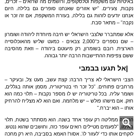
באיטיות עם משקפות וטלסקופים, ורושמים מה שרואים – זכרים,
נקבות, צעירים. "יש אזורים שאנחנו סופרים גם בלילה. היום
אנחנו יודעים לזהות גם בלילה, בעזרת המשקפת, אם זה זכר או
נקבה" – מתאר סבח.
אלא שמתברר שלצבי הישראלי יש חיבה מיוחדת ליהודה ושומרון
– שם נספרים כ־2,000 צבאים - כמעט שליש מהאוכלוסייה
הארצית. רובם בשומרון, רק מיעוטם ביהודה – וזאת מהסיבה
ששם צפיפות ההתיישבות הרבה יותר גבוהה.
|אל תגעו בבמבי
הצבי הישראלי לא צריך הרבה: קצת עשב, מעט צל, ובעיקר –
מרחבים פתוחים. "כל זכר חי בטריטוריה, מסמן אותה בגללים,
ושומר עליה. בכל טריטוריה יש לו מספר נקבות – תלוי כמה הוא
חזק. אם מישהו פולש – יש מלחמה. ואם הוא לא מצליח להרחיק
אותו – הוא יברח."
הנקבה ממליטה רק עופר אחד בשנה. הוא מסתתר בשטח, תלוי
באימו. "לפעמים מטיילים רואים עופר כזה, וחושבים שהוא ננטש.
לוקחים אותו כדי 'לעזור לו'. אסור! האמא בסביבה, היא רק מחכה