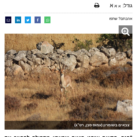
א
גודל:
א
א
אהבתם? שתפו
צבאים בשומרון (עמוס סבן, רט"ג)