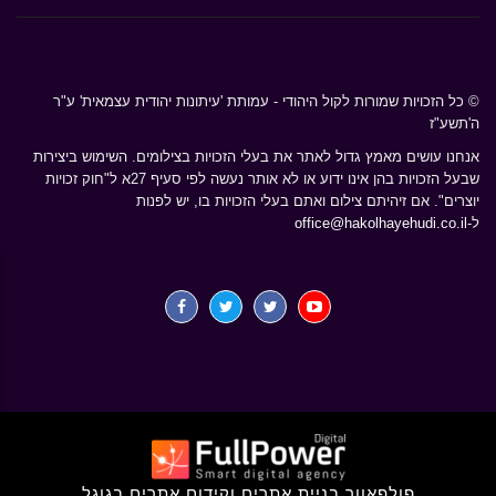
© כל הזכויות שמורות לקול היהודי - עמותת 'עיתונות יהודית עצמאית' ע"ר
ה'תשע"ז
אנחנו עושים מאמץ גדול לאתר את בעלי הזכויות בצילומים. השימוש ביצירות
שבעל הזכויות בהן אינו ידוע או לא אותר נעשה לפי סעיף 27א ל"חוק זכויות
יוצרים". אם זיהיתם צילום ואתם בעלי הזכויות בו, יש לפנות
ל-
office@hakolhayehudi.co.il
פולפאוור בניית אתרים וקידום אתרים בגוגל