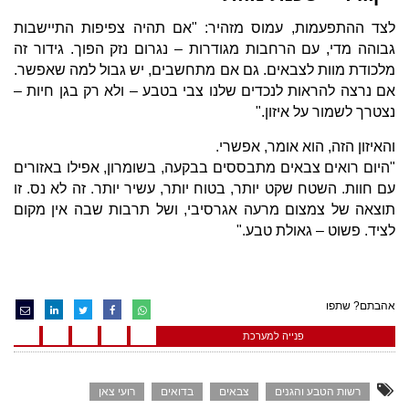
לצד ההתפעמות, עמוס מזהיר: "אם תהיה צפיפות התיישבות
גבוהה מדי, עם הרחבות מגודרות – נגרום נזק הפוך. גידור זה
מלכודת מוות לצבאים. גם אם מתחשבים, יש גבול למה שאפשר.
אם נרצה להראות לנכדים שלנו צבי בטבע – ולא רק בגן חיות –
נצטרך לשמור על איזון."
והאיזון הזה, הוא אומר, אפשרי.
"היום רואים צבאים מתבססים בבקעה, בשומרון, אפילו באזורים
עם חוות. השטח שקט יותר, בטוח יותר, עשיר יותר. זה לא נס. זו
תוצאה של צמצום מרעה אגרסיבי, ושל תרבות שבה אין מקום
לציד. פשוט – גאולת טבע."
אהבתם? שתפו
פנייה למערכת
רשות הטבע והגנים
צבאים
בדואים
רועי צאן