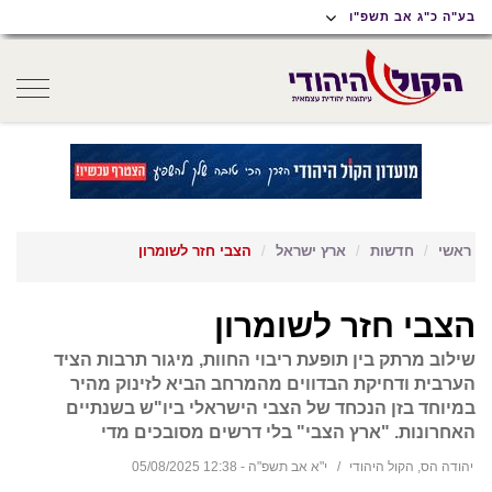
תוכן
תפריט
תפריט
בע"ה כ"ג אב תשפ"ו
ראשי
ראשי
נגישות
oggle
gation
ראשי
חדשות
ארץ ישראל
הצבי חזר לשומרון
הצבי חזר לשומרון
שילוב מרתק בין תופעת ריבוי החוות, מיגור תרבות הציד
הערבית ודחיקת הבדווים מהמרחב הביא לזינוק מהיר
במיוחד בזן הנכחד של הצבי הישראלי ביו"ש בשנתיים
האחרונות. "ארץ הצבי" בלי דרשים מסובכים מדי
יהודה הס, הקול היהודי
י"א אב תשפ"ה - 12:38 05/08/2025