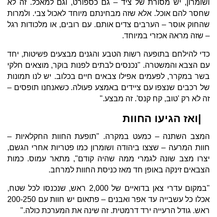
ושומרון, יש מסורת של ציד – גם כספורט, וגם למאכל. זה לא
שחסר להם אוכל. אלא שזה מבחינתם מיוחד לאכול צבי. ולמרות
שהחוק אוסר – הערבים צדים אותם. עם רובים, או מלכודות רגל
– שזה מראה אכזרי במיוחד.
כדי להילחם בתופעה רשות הטבע והגנים מבצעים פשיטות, יחד
עם הצבא והמשטרה. "נכנסים לבתים לפנות בוקר, מוצאים חלקי
בשר במקרר, לפעמים אפילו צבאים חיים בכלוב. יש לנו תמונות
של רכבים שנצפו עם ציידים באמצע פעולה. כשאנחנו תופסים –
זה לא רק 'טוב, קח קנס'. זה מבצע."
|ואז הגיעו החוות
המצב השתנה – כמעט במקרה. "תופעת החוות החקלאיות –
חוות המרעה – שצצו ביהודה ושומרון כמו פטריות אחרי הגשם,
יצרו מצב שונה לגמרי ממה שהיה קודם", מתאר עמוס. כמות
הצבאים זינקה באופן חד מאז כניסת החוות למרחב.
"במקום עדרי צאן בדואיים של 2,000 ראש, שנכנסו לכל שטח,
אכלו כל עשבייה עד אפר ואבנים – פתאום יש חוות עם 200-250
ראש. גודל הרעייה ירד דרמטית. זה שינה את המערכת כולה."