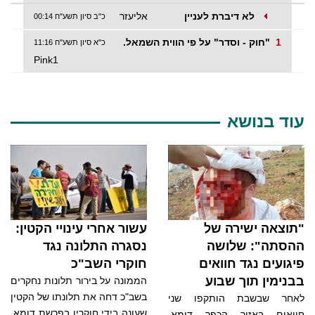
לא דיברת לעניין
אליעזר
כ"ב סיון תשע"ח 00:14
1
"חוק - וסדר" על פי הווית השמאל.
כ"א סיון תשע"ח 11:16
Pink1
עוד בנושא
"תוצאה ישירה של
עשור אחרי עינויי הקטין:
ההסתה": שלושה
נסגרה התלונה נגד
פיגועים נגד חוואים
חוקרי השב"כ
בבנימין תוך שבוע
הממונה על בירור תלונות נחקרים
בשב"כ דחה את תלונתו של הקטין
לאחר שבשבת הותקפו שני
שעונה בידי חוקריו בפרשת דומא.
חוואים באזור הכפר דומא,