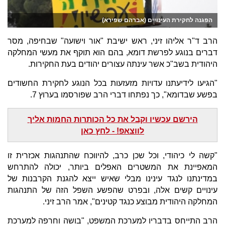
הפגנה לחקירת העינויים (אברהם שפירא)
הרב ד"ר אליהו זיני, ראש ישיבת "אור וישועה" שבחיפה, מסר
דברים בנוגע לפרשת דומא, בהם הוא תוקף את מעשי המחלקה
היהודית בשב"כ אשר עינתה עצורים יהודים בעת החקירות.
"הגיעו לידיעתנו עדויות מזעזעות בכל הנוגע לחקירת החשודים
בפשע שבדומא", כך נפתחו דברי הרב שפורסמו בערוץ 7.
הירשם עכשיו וקבל את כל הכותרות החמות אליך
לווצאפ! - לחץ כאן
"קשה לי כיהודי, וכל שכן כרב, להיווכח שהתנהגות אכזרית זו
המאפיינת את המשטרים האפלים ביותר, יכולה להתרחש
במדינתנו לנגד עינינו מבלי שאיש ייצא להגנת הקרבנות של
עינויים קשים אלה, ובפרט שהפשע השפל הזה של התנהגות
המחלקה היהודית מבוצע כנגד קטינים", אמר הרב זיני.
הרב התייחס בדבריו למערכת המשפט, "בושה וחרפה למערכת