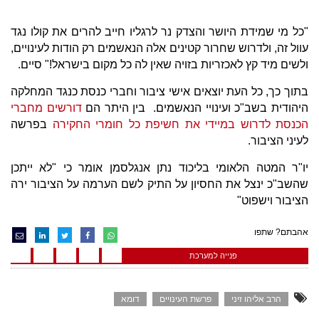
"כל מי שמידת היושר והצדק נר לרגליו חייב להרים את קולו נגד
עוול זה, ולדרוש שחרור קטינים אלה הנאשמים רק הודות לעינויים,
ולשים מיד קץ לאכזריות בזויה שאין לה כל מקום בישראל!" סיים.
בתוך כך, כל העת יוצאים אישי ציבור וחברי כנסת כנגד המחלקה
היהודית בשב"כ ועינויי הנאשמים. בין היתר הם
דורשים מחברי
הכנסת לדרוש במיידי את חשיפת כל חומרי החקירה
בפרשה
לעיני הציבור.
יו"ר המטה הלאומי בליכוד נתן אנגלסמן אומר כי "לא ייתכן
שהשב"כ ינצל את החסיון על התיק לשם הערמה על הציבור ירה
הציבור וישפוט"
אהבתם? שתפו
פנייה למערכת
הרב אליהו זיני
פרשת העינויים
דומא