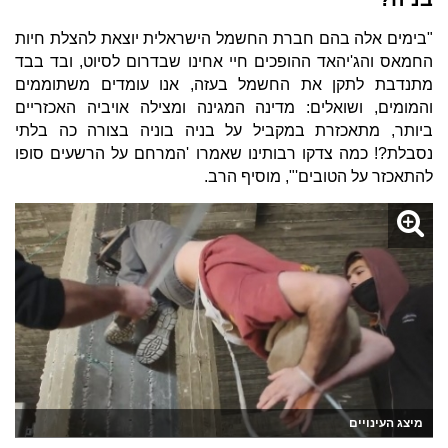
"בימים אלה בהם חברת החשמל הישראלית יוצאת להצלת חיות
החמאס והג'יהאד ההופכים חיי אחינו שבדרום לסיוט, ובד בבד
מתנדבת לתקן את החשמל בעזה, אנו עומדים משתוממים
והמומים, ושואלים: מדינה המגינה ומצילה אויביה האכזריים
ביותר, מתאכזרת במקביל על בניה בוניה בצורה כה בלתי
נסבלת?! כמה צדקו רבותינו שאמרו 'המרחם על הרשעים סופו
להתאכזר על הטובים'", מוסיף הרב.
מיצג העינויים