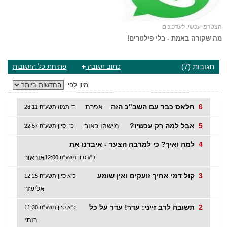
הצטרפו עכשיו לעדכונים
מה שקורה באמת - בלי פילטרים!
תגובות (7)
כתוב תגובה
פתיחת כל התגובות
מיון לפי:
6
חלאס כבר עם השב"כ הזה
אפרת
ד' תמוז תשע"ח 23:11
5
אבל למה רק עכשיו?
מישהו כאוב
כ"ו סיון תשע"ח 22:57
4
למה ואיך? כי למרבה הצער - איבדנו את
אוראור
כ"ג סיון תשע"ח 12:00
3
קול דמי אחיך זועקים ואין שומע
כ"א סיון תשע"ח 12:25
אליעזר
2
תשובה לרב זייני: עדר! עדר על כל
כ"א סיון תשע"ח 11:30
רותי