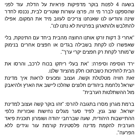
בשעה 4 לפנות בוקר מדפיקות פראיות על הדלת. עוד לפני
שהספקנו לברר מי זה, פרצו עשרות שוטרים לבית, נכנסו לחדר
שינה והודיעו לנו שאנחנו צריכים לעזוב מיד את המקום. אפילו
להתלבש ולהתארגן בפרטיות לא נתנו לנו".
"אחרי 3 דקות זרקו אותנו החוצה מהבית ביחד עם התינוקת, בלי
שאפשרו לנו לקחת בשבילה בגדים או חפצים אחרים בנימוק
ש"מותר לקחת רק חפצים יקרי ערך".
ירד הוסיפה וסיפרה: "את בעלי ריתקו בכוח לרכב, והרסו את
הבית לחתיכות כשבתוכו חלק מהציוד שלנו.
זאת חוויה מטלטלת וקשה. ועצוב ומכעיס לראות איך מדינת
ישראל נלחמת ביהודים חלוצים שהלכו ליישב את הארץ ולהיאבק
מול ההשתלטות הערבית"
ברמת מגרון מסרו בתגובה להרס: "זהו בוקר קשה ועצוב למדינת
ישראל. שוב גנץ, לפיד סער מגלים נחישות ואכזריות כלפי
ההתיישבות היהודית, שעה שברחבי יהודה ושומרון תוכנית פיאד
הערבית להקמת מדינה פלסטינית קורמת עור וגידים ללא
הפרעה".