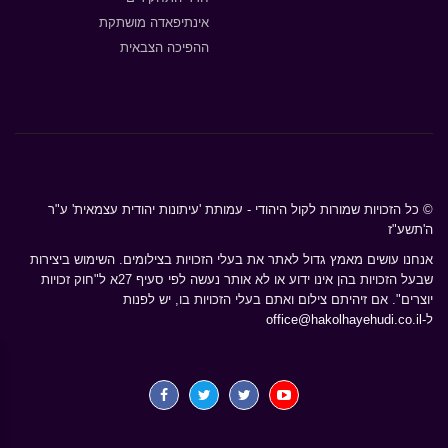
אינתיפאדה מושתקת
ההפיכה הצבאית
© כל הזכויות שמורות לקול היהודי - עמותת 'עיתונות יהודית עצמאית' ע"ר
ה'תשע"ז
אנחנו עושים מאמץ גדול לאתר את בעלי הזכויות בצילומים. השימוש ביצירות
שבעל הזכויות בהן אינו ידוע או לא אותר נעשה לפי סעיף 27א ל"חוק זכויות
יוצרים". אם זיהיתם צילום ואתם בעלי הזכויות בו, יש לפנות
ל-
office@hakolhayehudi.co.il