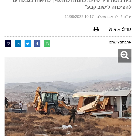
בית כנסת ודיר עיזים. כוונתנו להמשיך להיאחז בגבעה עד
להפיכתה לישוב קבע"
יח"צ
י"ד אב תשפ"ב - 10:17 11/08/2022
א
גודל:
א
א
אהבתם? שתפו