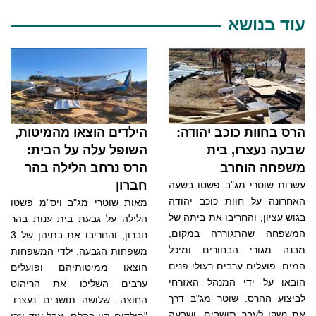
עוד בנושא
הרס בחוות כוכב יהודה:
הילדים הוצאו מהמיטות,
שבעה נעצרו, בית
השופל עלה על הבית:
משפחה הוחרב
הרס נרחב הלילה בהר
חברון
עשרות שוטרי מג"ב פשטו בשעה
האחרונה על חוות כוכב יהודה
מאות שוטרי מג"ב ויס"מ פשטו
בגוש עציון, והחריבו את ביתה של
הלילה על גבעת בית ענות בהר
המשפחה שהתגוררה במקום,
חברון, והחריבו את בתיהן של 3
מבנה מגורי הבחורים ומיכל
משפחות הגבעה. ילדי המשפחות
המים. פועלים ערבים רעולי פנים
הוצאו ממיטותיהם ופועלים
הובאו על ידי המנהל האזרחי
ערבים השליכו את הריהוט
לביצוע ההרס. שוטר מג"ב דרך
החוצה. שלושה תושבים נעצרו.
את נשקו לעבר תושבים, ושבעה
"הילדים היו בהלם, אבל עוד יזכו