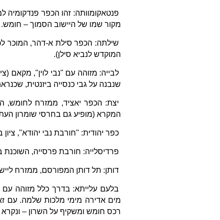
פנטאקומוותה: זהו הכפר פנדקומיה למ
מקור שמו של היישוב הסמוך – חומש.
שילתה: הכפר סילת א-דהר, המוכר לכל
המוקדש לנביא סילן).
לבייה: מזוהה עם "נבי לוין", מקאם (
שנבנה על גבי כנסייה ביזנטית, שכנרא
יצת: הכפר יאציד, ממזרח לחומש, הש
המקרא (מופיע גם בחרסי שומרון העתי
כפר יהודית: "חורבת נבי יהודא", ציון
פרדיסלייה: חורבת פרסייה, השוכנת 
דותן: תל דותן המפורסם, ממזרח ליישו
בלעם עלייתא: בדרך כלל מזוהה עם 
מים אדירה מימי מלכות שלמה. עם זא
רכס חומש ומשקיף על השרון – ונקרא "ע