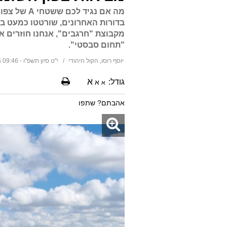
מה אם נגיד
מקבוצת "חרגבים", אנחנו חוזרים א
"תחום סבסטי".
יוסף רוסו, הקול היהודי
י"ט סיון תשפ"ו - 09:46 04/06/2026
א
גודל:
א
א
אהבתם? שתפו