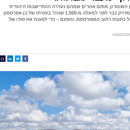
 לכם ששטחי A של צפון השומרון, אותם אזורים שמהם נעדרה ההתיישבות היהודית
בדורות האחרונים, שורטטו כמעט במדויק כבר לפני למעלה מ-1,500 שנה? בעזרתו של בן אפרסמון
ל כתובת רחוב המפורסמת, והפעם – כדי לפענח את סודו של