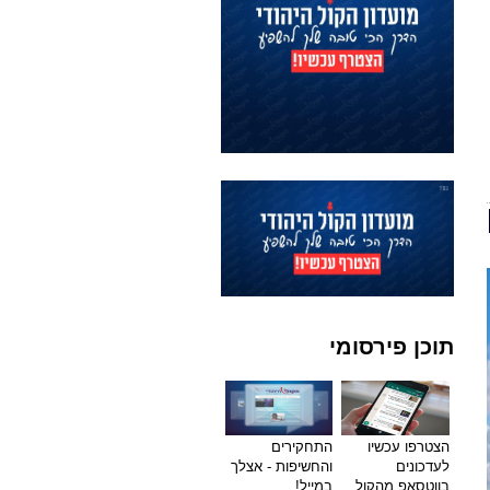
תוכן פירסומי
הצטרפו עכשיו
התחקירים
לעדכונים
והחשיפות - אצלך
בווטסאפ מהקול
במייל!