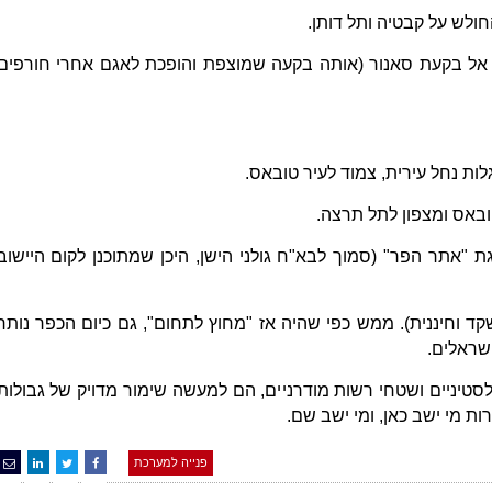
חולש על קבטיה ותל דותן.
 אל בקעת סאנור (אותה בקעה שמוצפת והופכת לאגם אחרי חורפים
לות נחל עירית, צמוד לעיר טובאס.
באס ומצפון לתל תרצה.
ת "אתר הפר" (סמוך לבא"ח גולני הישן, היכן שמתוכנן לקום היישוב
 שקד וחיננית). ממש כפי שהיה אז "מחוץ לתחום", גם כיום הכפר נותר
שראלים.
טיניים ושטחי רשות מודרניים, הם למעשה שימור מדויק של גבולות
ות מי ישב כאן, ומי ישב שם.
פנייה למערכת