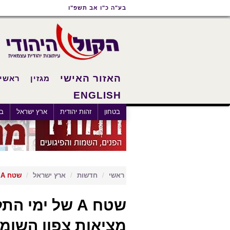
תוכן
תפריט
תפריט
בע"ה כ"ו אב תשפ"ו
ראשי
ראשי
נגישות
האזור האישי
מגזין
ראשי
ENGLISH
בטחון
זהות יהודית
ארץ ישראל
בא
ראשי
חדשות
ארץ ישראל
שטח A של ימי התלמוד: המפה העתיקה שחזתה את מציאות צפון השומרון - מעבר לגבולות.
שטח A של ימ
מציאות צפון השומר