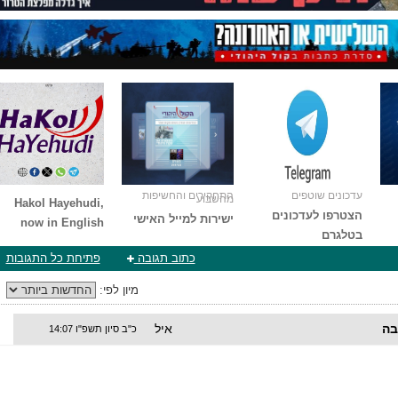
עדכונים שוטפים
התחקירים והחשיפות
מהשבוע
Hakol Hayehudi,
הצטרפו לעדכונים
ישירות למייל האישי
now in English
בטלגרם
כתוב תגובה
פתיחת כל התגובות
מיון לפי:
בה
איל
כ"ב סיון תשפ"ו 14:07