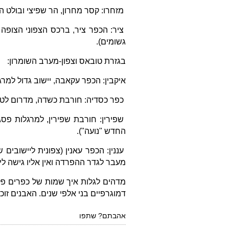
מזחרו: קסר מחרון, הר שפיצי ובולט ה
ציר: הכפר ציר, ברכס הצפוני הצופה
גשומים).
בגזרת טובאס וצפון-מערב השומרון:
איקבין: הכפר עקאבה, יישוב גדול למרג
כפר כסדיה: חורבת כשדה, מדרום לטו
שפירין: חורבת שפירין, למרגלות פסג
החדש "נועה").
עננין: הכפר עאנין (צפונית ליישובים
מעבר לגדר ההפרדה ואין אליו גישה לי
מדהים לגלות איך שמות של כפרים פלס
דמוגרפיים בני אלפי שנים. האבנים זוכר
אהבתם? שתפו