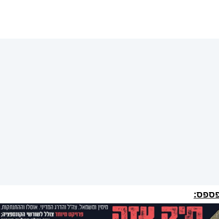
פספס: