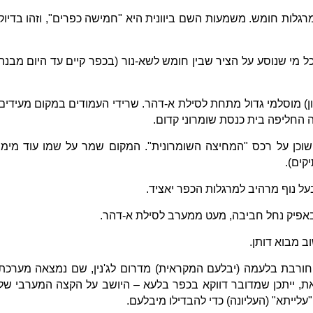
רגלות חומש. משמעות השם ביוונית היא "חמישה כפרים", וזהו בדיוק
 מי שנוסע על הציר שבין חומש לשא-נור (בכפר קיים עד היום מבנה
ציון) מוסלמי גדול מתחת לסילת א-דהר. שרידי העמודים במקום מעידים
ה החליפה בית כנסת שומרוני קדום.
וכן על רכס "המחיצה השומרונית". המקום שמר על שמו עוד מימי
קים).
 בעל נוף מרהיב למרגלות הכפר יאציד.
באפיק נחל חביבה, מעט ממערב לסילת א-דהר.
ב מבוא דותן.
חורבת בלעמה (יבלעם המקראית) מדרום לג'נין, שם נמצאה מערכת
ת, ייתכן שמדובר דווקא בכפר בלעא – היושב על הקצה המערבי של
לייתא" (העליונה) כדי להבדילו מיבלעם.