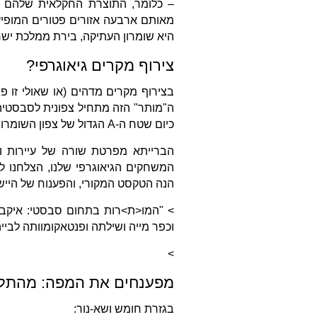
– כלומר, התוצרת החקלאית שלהם פ
מאותם ארבעה אזורים פטורים המופיע
היא שומרון העתיקה, בירת ממלכת יש
צירוף מקרים גיאוגרפי?
בצירוף מקרים מדהים (או שאולי זו 
ה"מותר" הזה מתחיל צפונית לסבסטיה –
כיום שטח ה-A הגדול של צפון השומרון, שבו אין כיום יישובים יהודיים.
הברייתא מפרטת שורה של עיירות וכ
המשחקים הגיאוגרפי שלנו, הצלחנו ל
הנה הטקסט המקורי, והפענוח של הייש
> "המו<ת>רות בתחום סבסטי: איקבין וכ
וכפר מייה ושילתה ופנטאקומוותה לבייה 
>
מפענחים את המפה: מהתל
בגזרת חומש ושא-נור: