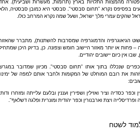
טורה מהמצוות התלויות בארץ (תרומות, מעשרות ושביעית). אחד
ים בפסיפס נקרא "תחום סבסטי". סבסטי היא כמובן סבסטיה, הלא
ראל שהקים עמרי מלך ישראל, ושעל שמה נקרא המרחב כולו.
פשוט הגיאוגרפיה והדמוגרפיה שמסרבות להשתנות), מתברר שהאזור
 פחות או יותר מאזור היישוב חומש וצפונה. כן, בדיוק היכן שמתחיל
פרים שנכללו בתוך אותו "תחום סבסטי". מכיוון שמדובר במגרש
זהות את רובם המוחלט של המקומות ולחבר אותם למפה של ימינו.
ובים:
פר כסדיה וציר ואזילין ושפירין ועננין ובלעם עלייתה ומזחרו ודותן
ופרדיסלייה ויצת וארבנורין וכפר יהודית ומונרית ופלגה דשלאף".
מוד לשטח