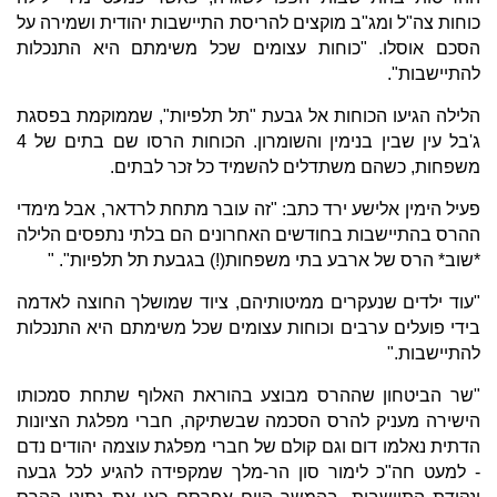
כוחות צה"ל ומג"ב מוקצים להריסת התיישבות יהודית ושמירה על
הסכם אוסלו. "כוחות עצומים שכל משימתם היא התנכלות
להתיישבות".
הלילה הגיעו הכוחות אל גבעת "תל תלפיות", שממוקמת בפסגת
ג'בל עין שבין בנימין והשומרון. הכוחות הרסו שם בתים של 4
משפחות, כשהם משתדלים להשמיד כל זכר לבתים.
פעיל הימין אלישע ירד כתב: "זה עובר מתחת לרדאר, אבל מימדי
ההרס בהתיישבות בחודשים האחרונים הם בלתי נתפסים הלילה
*שוב* הרס של ארבע בתי משפחות(!) בגבעת תל תלפיות". "
"עוד ילדים שנעקרים ממיטותיהם, ציוד שמושלך החוצה לאדמה
בידי פועלים ערבים וכוחות עצומים שכל משימתם היא התנכלות
להתיישבות."
"שר הביטחון שההרס מבוצע בהוראת האלוף שתחת סמכותו
הישירה מעניק להרס הסכמה שבשתיקה, חברי מפלגת הציונות
הדתית נאלמו דום וגם קולם של חברי מפלגת עוצמה יהודים נדם
- למעט חה"כ לימור סון הר-מלך שמקפידה להגיע לכל גבעה