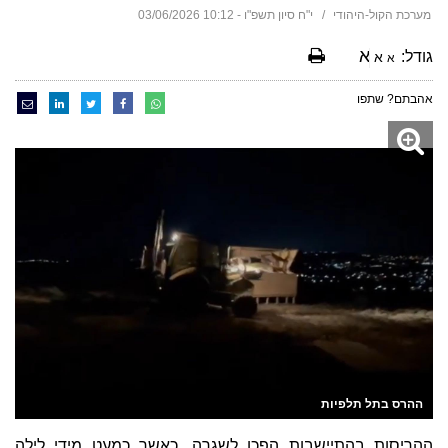
מערכת הקול-היהודי
י"ח סיון תשפ"ו - 10:12 03/06/2026
א
גודל:
א
א
אהבתם? שתפו
ההרס בתל תלפיות
ההריסות בהתיישבות הפכו לשגרה, כאשר כמעט מידי לילה