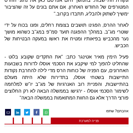
ונקודת התיישבות. בהמשך היום אפרסם כאן את נתוני ההרס
המטורפים של החודש האחרון. אם אתם בונים על זה שהציבור
ימשיך לשתוק ולהבליג, תתבדו בקרוב."
לאחר ההרס, הפגינו תושבים בצומת רחלים, ופונו בכוח על ידי
שוטרי מג"ב. במהלך ההפגנה תועד סמ"פ במג"ב כשהוא מושך
נער מהכביש בפיאותיו ומטיח את ראשו במעקה הבטיחות של
הכביש.
פעיל הימין מאיר אטינגר כתב: "את התקדים שקובע בלוט -
שהחליט להפוך למי שיקבע את הסכמי אוסלו לדורות בשבועות
האחרונים, עם הפניה של כוחות הרס מדי לילה להחרבת נקודות
התיישבות בשטחי אוסלו, בתדירות שלא היתה מעולם
בהתיישבות, והפניית רוב האנרגיות של מג"ב יו"ש למלחמה
לשימור הסכמי אוסלו - ירגישו בממשלה הבאה לא רק החלוצים
פורצי הדרך אלא גם החוות המתואמות בממשלה הבאה"
אהבתם? שתפו
פנייה למערכת