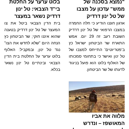
"נמצא בסכנה של
בלוט ערער על החלטת
ממש" עדכון על מצבו
בי"ד הצבאי: טל ינון
של טל ינון דרדיק
דרדיק נשאר במעצר
ארגון חוננו הודיע כי חלה החמרה
בית הדין הצבאי ביטל את צו
במצבו הרפואי של טל ינון דרדיק
המעצר של טל ינון דרדיק בטענה
השובת רעב זה 29 יום. אמש
שהוא איננו חוקי; שר הביטחון כץ
התארח שר הביטחון ישראל כץ
הנחה היום "שלא לחדש את הצו"
ב'פטריוטים' התייחס למצבו של
נגד טל ינון, ובמקביל: האלוף
טל ינון ואישר כי בתחומי סמכותו
בלוט ערער על החלטת בית הדין
של האלוף בלוט הוא פועל בניגוד
הצבאי ובינתיים טל ינון נשאר
לדעתו של שר הביטחון.
בכלא.
מלווה את אביו
המאושפז – ונדרש