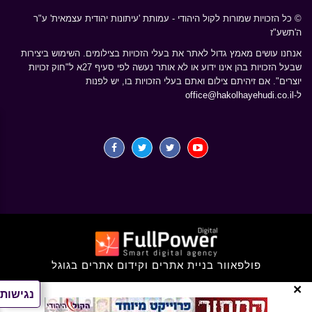
© כל הזכויות שמורות לקול היהודי - עמותת 'עיתונות יהודית עצמאית' ע"ר
ה'תשע"ז
אנחנו עושים מאמץ גדול לאתר את בעלי הזכויות בצילומים. השימוש ביצירות
שבעל הזכויות בהן אינו ידוע או לא אותר נעשה לפי סעיף 27א ל"חוק זכויות
יוצרים". אם זיהיתם צילום ואתם בעלי הזכויות בו, יש לפנות
ל-
office@hakolhayehudi.co.il
פולפאוור בניית אתרים וקידום אתרים בגוגל
×
נגישות