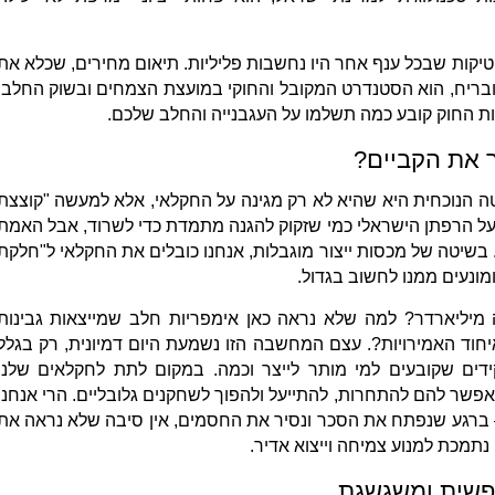
טיקות שבכל ענף אחר היו נחשבות פליליות. תיאום מחירים, שכלא את
ובריח, הוא הסטנדרט המקובל והחוקי במועצת הצמחים ובשוק החלב.
ת החוק קובע כמה תשלמו על העגבנייה והחלב שלכם.
 את הקביים?
ה הנוכחית היא שהיא לא רק מגינה על החקלאי, אלא למעשה "קוצצת
ב על הרפתן הישראלי כמי שזקוק להגנה מתמדת כדי לשרוד, אבל האמת
 בשיטה של מכסות ייצור מוגבלות, אנחנו כובלים את החקלאי ל"חלקת
מונעים ממנו לחשוב בגדול.
מיליארדר? למה שלא נראה כאן אימפריות חלב שמייצאות גבינות
יחוד האמירויות?. עצם המחשבה הזו נשמעת היום דמיונית, רק בגלל
דים שקובעים למי מותר לייצר וכמה. במקום לתת לחקלאים שלנו
לאפשר להם להתחרות, להתייעל ולהפוך לשחקנים גלובליים. הרי אנחנו
 – ברגע שנפתח את הסכר ונסיר את החסמים, אין סיבה שלא נראה את
מכת למנוע צמיחה וייצוא אדיר.
ופשית ומשגשגת