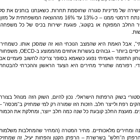
ישירה של מדיניות סגורה שחוסמת תחרות. כשאנחנו בוחנים את סל
המזון הישראלי, מוצרי החלב תופסים נתח דרמטי ממנו – כ-13% עד 16% מההוצאה המשפחתית על מזון
 החלב המפוקח או בקוטג', פוגעת ישירות בכיס של כל משפחה,
ות.
י", אבל האמת היא שהמצב הנוכחי הוא זה שמסכן אותו. כשמחירי
החלב והביצים – מקורות החלבון הבסיסיים ביותר – גבוהים בעשרות אחוזים מהממוצע ב-OECD, מש
יטחון התזונתי האמיתי נפגע כשאמא בסופר צריכה לחשוב פעמיים אם
מדי. רפורמה שתוריד מחירים היא הצעד הראשון וההכרחי להבטחת
ורי בשוק הרפתות הישראלי. נכון להיום, השוק הזה מנוהל בצורה
ות להקים רפת ולייצר חלב. הזכות הזו שמורה רק למי שמחזיק ב"מכסה" –
ים. מועצת החלב קובעת כל שנה כמה חלב ייוצר, ומחלקת את הכמות
בנה ומחירים מלאכותיים. מחיר המטרה (המחיר שהמחלבות משלמות
 הרפתן ה"חלש" בשרשרת – הרפתן הקטן והפחות יעיל, זה שמחזיק