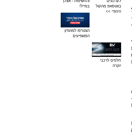
לעדכונים
והחשיפות - אצלך
בווטסאפ מהקול
במייל!
היהודי >>
.
הצטרפו למועדון
המשפיעים
פחות
חלפים לרכבי
יוקרה