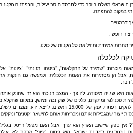
 הישראלי משלם ביוקר כדי לסבסד חוסר יעילות, והרפתנים הקטנים
ותי במקום להתפתח.
ך דרמטיים:
יצור חופשי.
תחרות אמיתית ותוזיל את סל הקניות של כולנו.
טיקה לכלכלה
 מוכרות: "שמירה על החקלאות", "ביטחון תזונתי" ו"ציונות". אלו
, אבל הן מסתירות את האמת הכלכלית. ולמעשה גם חונקות את
 דבר.
 היא שגויה מיסודה. להיפך - המצב הנוכחי הוא זה שחונק אותה.
ות טכנולוגי ומתקדם, כללים של שוק נכה ומיושן. במקום שחקלאים
ישראלים יהיו יזמים חופשיים, שיוכלו להקים רפתות ענק של 15,000 ראשים, לייצא ידע ומוצרים לעול
סות ייצור שמגבילות אותם ומכריחות אותם להישאר "קטנים" ונזקקים.
? אין ספק שיישוב הארץ הוא ערך. אבל האם מפעל הייטק בגליל,
ת טכנולוגית למדינת ישראל, הוא פחות "ציוני" מרפת לא יעילה