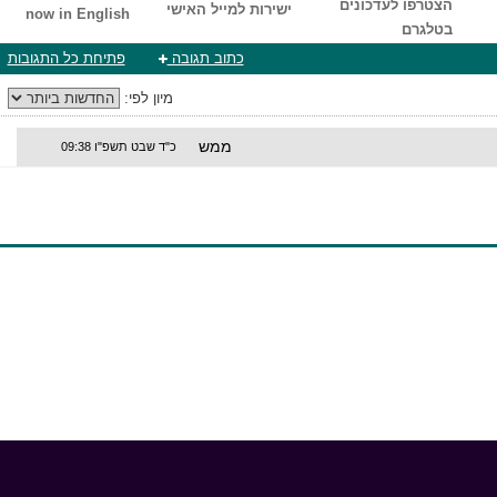
הצטרפו לעדכונים
ישירות למייל האישי
now in English
בטלגרם
כתוב תגובה
פתיחת כל התגובות
מיון לפי:
ממש
כ"ד שבט תשפ"ו 09:38