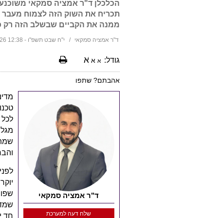
הכלכלן ד"ר אמציה סמקאי משוכנע 
תכריח את השוק הזה לצמוח מעבר 
ממנה את הקביים שבשלב הזה רק כ
ד"ר אמציה סמקאי
י"ח שבט תשפ"ו - 12:38 05/02/2026
א
גודל:
א
א
אהבתם? שתפו
מדי
טכנו
לכל 
מגלי
שמתנ
והבר
לפני
שפור
ד"ר אמציה סמקאי
שלח דעה למערכת
חד יותר של כ-%