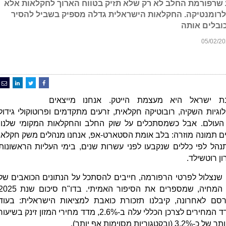
שרפורמת החלב לא רק שלא תזיק בטווח הארוך לחקלאות אלא
לרומנטיקה. החקלאות הישראלית גדלה מספיק בשביל להסיר
ובלים אותה
נת ישראל היא מעצמת הייטק. אנחנו מייצאים
לוגיות השקיה, רובוטיקה חקלאית, זרעים מתקדמים ופרוטוקולי גידול
העולם. אבל כשמסתכלים על שוק החלב והחקלאות המקומי שלנו,
ם תמונה מוזרה: בלב אומת הסטארט-אפ, אנחנו מנהלים משק חקלאי
הל לפי כללים שנקבעו לפני עשרות שנים, בימי העליות הראשונות
ון רוטשילד.
 שנצלול לפרטי הרפורמה, חייבים להסתכל על הנתונים הכואבים של
יוקר המחיה, שמספרים את הסיפור האמיתי. בדו"ח סיכום שנת
סם לאחרונה, קיבלנו תזכורת כואבת למציאות הישראלית: בעוד
שמדד המחירים לצרכן הכללי עלה ב-2.6%, מדד מחירי המזון זינק בשיעו
3.2 (ובקטגוריות מסוימות אף יותר).