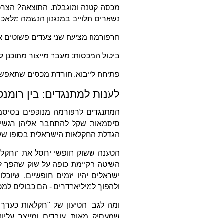
מכסה קטנה ומוגבלת. התוצאה? הצרכן
נשארים תלויים במנגנון הנשמה מלאכ
הרפורמה מציעה שני צעדים פשוטים א
ביטול המכסות: מעבר מייצור מתוכנן לי
פתיחה לייבוא: הורדת מכסים שתאפשר 
לענות למתנגדים: בין רומנ
המתנגדים לרפורמה מנופפים בסיסמאות
סיסמאות שקל להתחבר אליהן רגשית
הגדלת החקלאות הישראלית בסופו של
הטענה ששוק חופשי יחסל את החקלאות
השיטה הקיימת כופה על שוק שהפך להי
ולהפוך למיליארדרים - הם כבולים למכ
ומה לגבי הטיעון של "חקלאות כערך"
שמעסיק מאות עובדים ומייצר עליונו