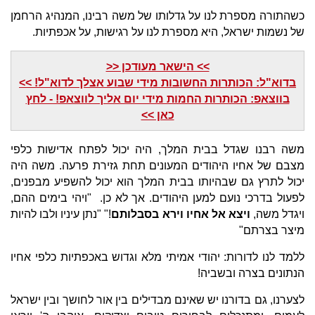
כשהתורה מספרת לנו על גדלותו של משה רבינו, המנהיג הרחמן
של נשמות ישראל, היא מספרת לנו על רגישות, על אכפתיות.
>> הישאר מעודכן <<
בדוא"ל: הכותרות החשובות מידי שבוע אצלך לדוא"ל! >>
בווצאפ: הכותרות החמות מידי יום אליך לווצאפ! - לחץ
כאן >>
משה רבנו שגדל בבית המלך, היה יכול לפתח אדישות כלפי
מצבם של אחיו היהודים המעונים תחת גזירת פרעה. משה היה
יכול לתרץ גם שבהיותו בבית המלך הוא יכול להשפיע מבפנים,
לפעול בדרכי נועם למען היהודים. אך לא כן. "ויהי בימים ההם,
ויגדל משה,
ויצא אל אחיו וירא בסבלותם
!" "נתן עיניו ולבו להיות
מיצר בצרתם"
ללמד לנו לדורות: יהודי אמיתי מלא וגדוש באכפתיות כלפי אחיו
הנתונים בצרה ובשביה!
לצערנו, גם בדורנו יש שאינם מבדילים בין אור לחושך ובין ישראל