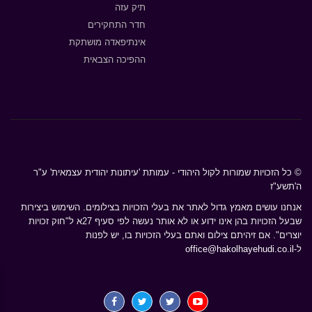
תיק עזה
חדר התחקירים
אינתיפאדה מושתקת
ההפיכה הצבאית
© כל הזכויות שמורות לקול היהודי - עמותת 'עיתונות יהודית עצמאית' ע"ר
ה'תשע"ז
אנחנו עושים מאמץ גדול לאתר את בעלי הזכויות בצילומים. השימוש ביצירות
שבעל הזכויות בהן אינו ידוע או לא אותר נעשה לפי סעיף 27א ל"חוק זכויות
יוצרים". אם זיהיתם צילום ואתם בעלי הזכויות בו, יש לפנות
ל-
office@hakolhayehudi.co.il