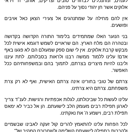
לעמים, ומתנכלים לבחורים טובים וצדיקים, אוהבי ה' ויראי
אלוקים אשר חן יהודי נסוך על פניהם.
אין להם מחילה על שמתנהגים אל צעירי הצאן כאל אויבים
ופושעים.
בני הנוער האלו שמתמידים בלימוד התורה הקדושה בקדושה
ובטהרה הם מלח הארץ. הם שראויים לשמש דוגמא אישית לכל
מבקש קרבת אלוקים. אין לי שום ספק שמעולם הם לא פגעו באף
אדם! עלינו ללמוד ממשה רבנו ולראות בסבלותם. לתת עיננו
וליבנו להיות מיצרים בצרתם, לתמוך בהם ובמשפחותיהם ככל
האפשר.
צרתם של טובי בחורינו אינה צרתם האישית, ואף לא רק צרת
משפחתם. צרתם היא צרתינו.
עלינו לעשות כל שביכולתנו, לגלות אכפתיות ורגישות. לענ"ד צריך
לארגן תפילת רבים מעומק הלב לישועתם. הן אל כביר לא ימאס
תפילת רבים, וישמע ה' את נאקתינו.
לכל הפחות עלינו להתאמץ להרים קול זעקה לאבינו שבשמיים
ולהרבות בתפילה לישועתם השלימה ולשחרורם המהיר של"