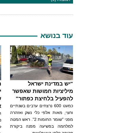
עוד בנושא
"יש במדינת ישראל
מ
מיליציות חמושות שאפשר
י
להפעיל בלחיצת כפתור"
ע
א
כמעט 600 נרצחים ערבים בשנתיים
וחצי, מאות אלפי כלי נשק ואזהרה
ה
מפני "שומר החומות 2". ראש המטה
נ
למלחמה בפשיעה מפנה ביקורת
ל