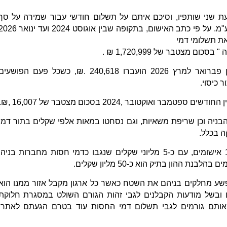
עת שני שותפיו, וסיכם איתם על תשלום חודשי עבור שמירה על סך
8,000 ₪ או 300 ₪ ליום, בתוספת מע"מ. על פי כתב האישום, בתקופה שבין אוגוסט 2024 ועד ינ
ת תשלומי דמי
 מצטבר של 1,720,999 ₪ .
לאחר מכן המחיר החודשי עלה, ובין פברואר למרץ 2026 הועברו 240,618 .₪, כשכל פעם הפושעי
כיסוי.
ואוקטובר ,2024 בסכום מצטבר של 16,007 ,₪.
ניה וכן שריפת משאיות, וגם נסחטו במאות אלפי שקלים בתור דמי
ה בכלל.
בסך הכל מופיעים בכתב האישום 11 אישומים, עם כ-5 מליוני שקלים שנגבו כדמי חסות מחברות בניה,
נת ההון בתיק הוא כ-50 מליון שקלים.
שע מחלקים בניהם את השטח כאשר כל ארגון מקבל אזור ממנו הוא
 ובשל מודעות הקבלנים לגבי זהות הגורם השולט במסגרת חלוקת
 אותם גורמים לגבי תשלום דמי החסות עוד בטרם הגעתם לאתרי