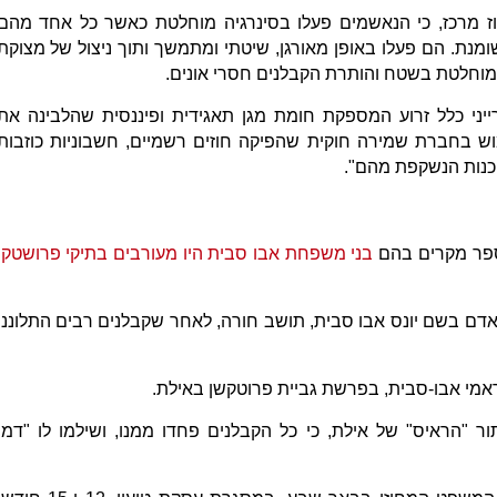
ז מרכז, כי הנאשמים פעלו בסינרגיה מוחלטת כאשר כל אחד מהם
נת. הם פעלו באופן מאורגן, שיטתי ומתמשך ותוך ניצול של מצוקת
 מוחלטת בשטח והותרת הקבלנים חסרי אונים.
רייני כלל זרוע המספקת חומת מגן תאגידית ופיננסית שהלבינה את
ש בחברת שמירה חוקית שהפיקה חוזים רשמיים, חשבוניות כוזבות
כנות הנשקפת מהם".
ספר מקרים בהם
בני משפחת אבו סבית היו מעורבים בתיקי פרושטקן
 נעצר בשדרות אדם בשם יונס אבו סבית, תושב חורה, לאחר שקבלנים רבים התלוננו
ראמי אבו-סבית, בפרשת גביית פרוטקשן באילת.
 "הראיס" של אילת, כי כל הקבלנים פחדו ממנו, ושילמו לו "דמי