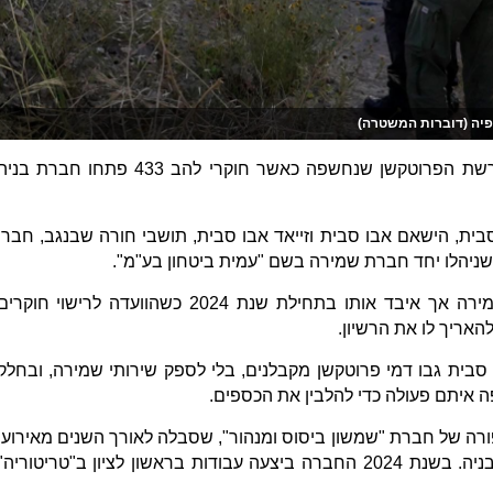
יה (דוברות המשטרה)
כתב אישום הוגש נגד 5 חשודים בפרשת הפרוטקשן שנחשפה כאשר חוקרי להב 433 פתחו חברת בנ
ית, הישאם אבו סבית וזייאד אבו סבית, תושבי חורה שבנגב, חברו
 שניהלו יחד חברת שמירה בשם "עמית ביטחון בע"מ".
זייד אבו סבית החזיק בעבר רשיון שמירה אך איבד אותו בתחילת שנת 2024 כשהוועדה לרישוי חוקרי
אריך לו את הרשיון.
סבית גבו דמי פרוטקשן מקבלנים, בלי לספק שירותי שמירה, ובחלק
 איתם פעולה כדי להלבין את הכספים.
רה של חברת "שמשון ביסוס ומנהור", שסבלה לאורך השנים מאירועי
פריצה לנזק לכלים הכבדים באתרי הבניה. בשנת 2024 החברה ביצעה עבודות בראשון לציון ב"טריטוריה"