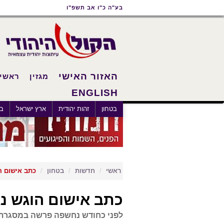
תוכן
תפריט
תפריט
בע"ה כ"ו אב תשפ"ו
ראשי
ראשי
נגישות
האזור האישי
מגזין
ראשי
ENGLISH
בטחון
זהות יהודית
ארץ ישראל
בא
ראשי
חדשות
בטחון
כתב אישום ה
כתב אישום הוגש נג
לפני כחודש נחשפה פרשה במסגרתה