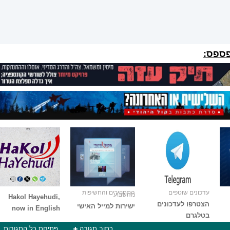
פספס:
עדכונים שוטפים
התחקירים והחשיפות
מהשבוע
Hakol Hayehudi,
הצטרפו לעדכונים
ישירות למייל האישי
now in English
בטלגרם
כתוב תגובה
פתיחת כל התגובות