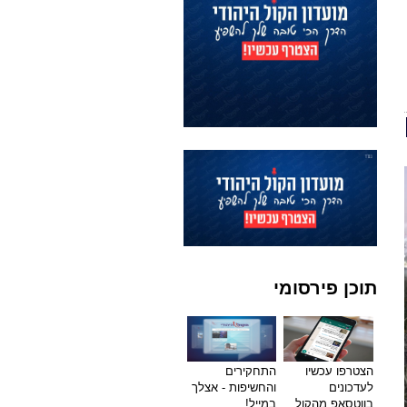
תוכן פירסומי
הצטרפו עכשיו
התחקירים
לעדכונים
והחשיפות - אצלך
בווטסאפ מהקול
במייל!