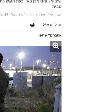
שיבואו, והם אכן באו. כעת הוגש 
סבית
עמיחי שילה, הקול היהודי
י' סיון תשפ"ו - 14:20 26/05/2026
א
גודל:
א
א
אהבתם? שתפו