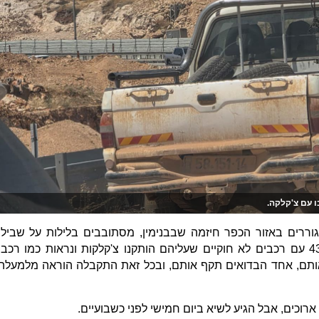
 עם צ'קלקה.
וררים באזור הכפר חיזמה שבבנימין, מסתובבים בלילות על שבילי
הביטחון של גדר המערכת בכביש 437 עם רכבים לא חוקיים שעליהם הותקנו צ'קלקות ונראות כמו רכבי
אותם, אחד הבדואים תקף אותם, ובכל זאת התקבלה הוראה מלמעלה
רוכים, אבל הגיע לשיא ביום חמישי לפני כשבועיים.