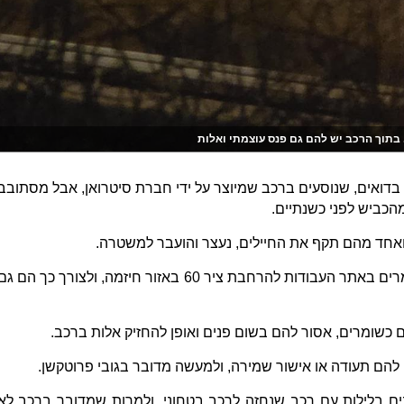
בתוך הרכב יש להם גם פנס עוצמתי ואלות
 בדואים, שנוסעים ברכב שמיוצר על ידי חברת סיטרואן, אבל מסתובב
 ואחד מהם תקף את החיילים, נעצר והועבר למשטרה.
הבדואים הסבירו שהם מועסקים כשומרים באתר העבודות להרחבת ציר 60 באזור חיזמה, ולצורך כך הם ג
 כשומרים, אסור להם בשום פנים ואופן להחזיק אלות ברכב.
 להם תעודה או אישור שמירה, ולמעשה מדובר בגובי פרוטקשן.
 בלילות עם רכב שנחזה לרכב בטחוני, ולמרות שמדובר ברכב לא