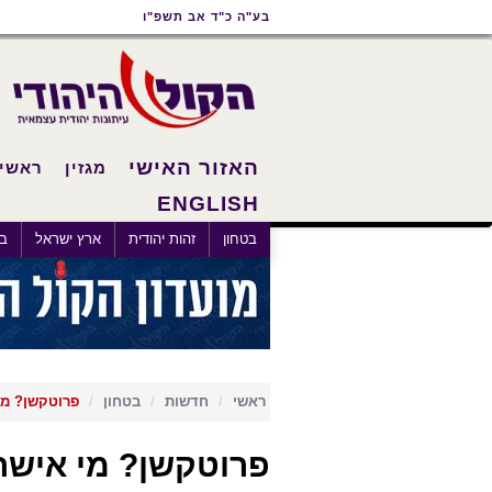
תוכן
תפריט
תפריט
בע"ה כ"ד אב תשפ"ו
ראשי
ראשי
נגישות
האזור האישי
מגזין
ראשי
ENGLISH
×
בטחון
זהות יהודית
ארץ ישראל
בא
ראשי
חדשות
בטחון
פרוטקשן? מי
פרוטקשן? מי אישר