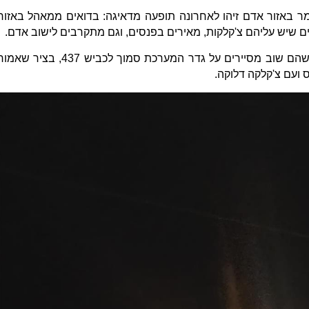
מר באזור אדם זיהו לאחרונה תופעה מדאיגה: בדואים ממאהל באזור
ם שיש עליהם צ'קלקות, מאירים בפנסים, וגם מתקרבים לישוב אדם.
ביום חמישי לפני כשבועיים הם זוהו כשהם שוב מסיירים על גדר המערכת סמוך לכביש 437, בציר שא
 ועם צ'קלקה דלוקה.