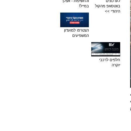
לעדכונים
והחשיפות - אצלך
בווטסאפ מהקול
במייל!
היהודי >>
הצטרפו למועדון
המשפיעים
חלפים לרכבי
יוקרה