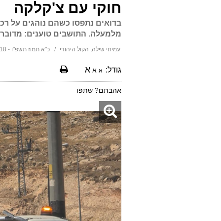
חוקי עם צ'קלקה
בדואים נתפסו כשהם נוהגים על רכ
מלמעלה. התושבים טוענים: מדובר 
עמיחי שילה, הקול היהודי
כ"א תמוז תשפ"ו - 16:18 06/07/2026
א
גודל:
א
א
אהבתם? שתפו