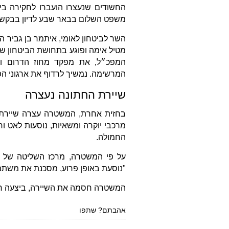
החשודים שנעצרו הועברו לחקירה ביח
משפט השלום בבאר שבע לדיון בבקש
השר לביטחון לאומי, איתמר בן גביר 
מטיל אימה ופוגע בתחושת הביטחון של
המפכ״ל, את מפקד מחוז הדרום וא
המרשימה. נמשיך לרדוף את ארגוני ה
שיירת החתונה נעצרה
בחזית אחרת, המשטרה עצרה שיירת ח
מרכבי יוקרה ומשאיות, נוסעות לאט ו
החמולה.
על פי המשטרה, מרכז השליטה של מחו
"נוסעת באופן פרוע, מסכנת את משת
המשטרה חסמה את השיירה, ביצעה חיפוש ב-15 רכבים, ררשמה דוחות ועיכבה א
אהבתם? שתפו