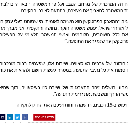
ידה המרכזית של מרחב הנגב. ועל פי המשטרה, יובאו היום לבית
ת המשטרה להאריך את מעצרם, בהתאם לצורכי החקירה.
הגיב: “המאבק בפרוטקשן הוא משימה לאומית. מי שסוחט בעלי עסקים,
 אזרחי ישראל, יפגוש משטרה חזקה, נחושה והתקפית. אני מברך את
ת כלל השוטרים, הלוחמים ואנשי המשמר הלאומי על הפעילות
פרוטקשן עד שנמגר את התופעה.״
תונה של ערבים מעיסאוויה. שיירות אלו, שפעמים רבות מורכבות
חוסמות את כל נתיבי התנועה, במטרה לעשות רושם ולהראות את כוח
ז ירושלים זיהה התארגנות של שיירה כזו בעיסאוויה, תוך שהיא
משי הדרך ומשבשת את זרימת התנועה".
ת החתן לחקירה.
פנייה למערכת