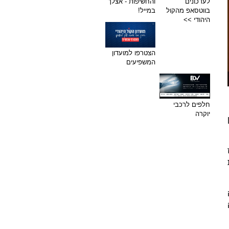
לעדכונים
והחשיפות - אצלך
בווטסאפ מהקול
במייל!
היהודי >>
הצטרפו למועדון
המשפיעים
חלפים לרכבי
יוקרה