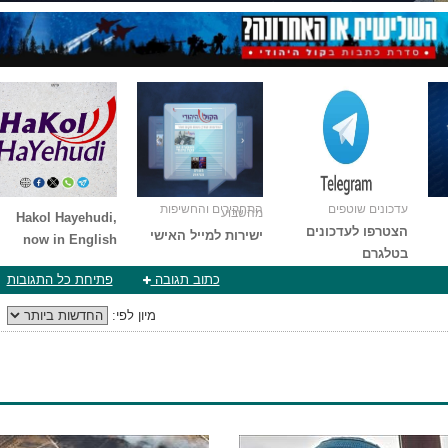
עדכונים שוטפים
התחקירים והחשיפות
מהשבוע
Hakol Hayehudi,
הצטרפו לעדכונים
ישירות למייל האישי
now in English
בטלגרם
כתוב תגובה
פתיחת כל התגובות
מיון לפי: