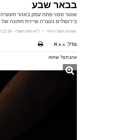
בבאר שבע
שוטר סמוי פתח עסק באזור תעשיה ב
בירושלים נעצרה שיירת חתונה של 
מערכת הקול-היהודי
כ"א תמוז תשפ"ו - 12:39 06/07/2026
א
גודל:
א
א
אהבתם? שתפו