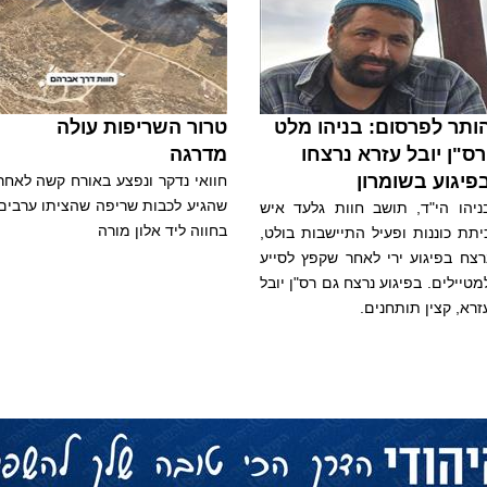
ותר לפרסום: בניהו מלט
טרור השריפות עולה
רס"ן יובל עזרא נרצחו
מדרגה
פיגוע בשומרון
חוואי נדקר ונפצע באורח קשה לאחר
שהגיע לכבות שריפה שהציתו ערבים
ניהו הי"ד, תושב חוות גלעד איש
בחווה ליד אלון מורה
יתת כוננות ופעיל התיישבות בולט,
רצח בפיגוע ירי לאחר שקפץ לסייע
מטיילים. בפיגוע נרצח גם רס"ן יובל
זרא, קצין תותחנים.