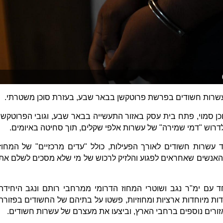
שרות חשודים בפרשת פרוטקשן בבאר שבע, בעזרת סוכן משטרתי.
ן סמוי, פתח בית עסק באזור התעשייה בבאר שבע, וגובי הפרוטקשן
דרוש "דמי שמירה" של עשרות אלפי שקלים, תוך סחיטה באיומים.
עשרות חשודים לאורך הפעילות, כולל "עדים מרכזיים" של המחוז
 האנשים שאחראים לפגוע והלזיק לרכוש של מי שלא מסכים לשלם את
 עם ימ"ר נגב ושוטרי המחוז הדרומי ממרחבי רותם ונגב היחידה
חידות מיוחדות ארציות ומחוזיות, פשטו על בתיהם של החשודים בפזורה
אזורים נוספים ברחבי הארץ, וביצעו את מעצרם של עשרות חשודים.