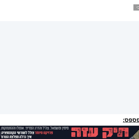
י
פספס: