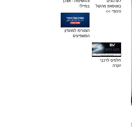
לעדכונים
והחשיפות - אצלך
בווטסאפ מהקול
במייל!
היהודי >>
הצטרפו למועדון
המשפיעים
חלפים לרכבי
יוקרה