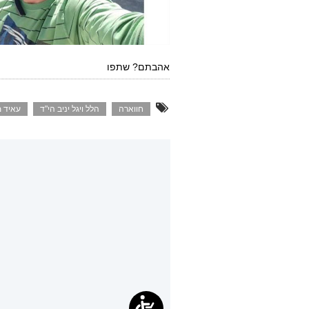
אהבתם? שתפו
חווארה
הלל ויגל יניב הי"ד
עאיד 