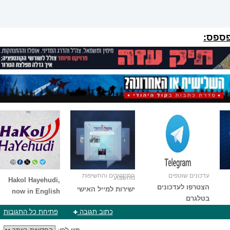
פספס:
עדכונים שוטפים
התחקירים והחשיפות
מהשבוע
Hakol Hayehudi,
הצטרפו לעדכונים
ישירות למייל האישי
now in English
בטלגרם
כתוב תגובה
פתיחת כל התגובות