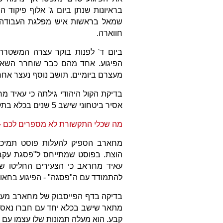
בראיונות שנתן ביום ג' אלוף פיקוד ה
שמאל בראשות איש מפלגת העבודה יא
חווארה.
ביום ד' לפנות בוקר עצרה המשטר
הפיגוע. אחד מהם כבר שוחרר השא
מעצרם ביומיים. תושב נוסף נעצר אחר
בדיקת הקול היהודי גילתה כי עאיד 
אסיר ביטחוני שישב 5 שנים בכלא בתקופת האינתיפאדה ה-2.
מה שכלי התקשורת לא מספרים לכם - ה
מחארב הספיק להעלות פוסט תמיכה ב
הוצת. בפוסט שמתייחס ל"פסגת עקבה"
עאיד מחראב כי הצעירים החליטו שה"
להתמודד עם ה"פסגה" - הפיגוע בחאו
בדיקה בדף הפייסבוק של מחארב מעלה 
מתאר שישב בכלא יחד עם חברו נאסר 
קבע. הוא מעלה תמונות שלו עצמו עם נ