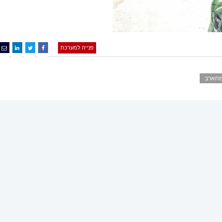
פנייה למערכת
מחארב