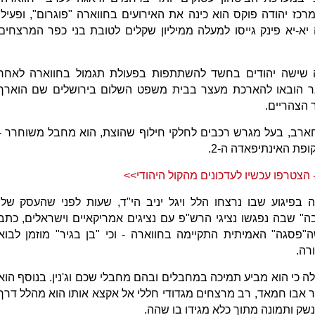
מרכז יהודה פוקס הוא כינה את האירועים בחווארה "פוגרום", ופעילי
-יא פינק גייסו למעלה ממיליון שקלים לטובת בני כפר המרצחים
ה שישה יהודים בחשד להשתתפות בפעולת תגמול בחווארה לאחר
ר הובאו להארכת מעצר בבית משפט השלום בירושלים שם הוארך
 הצהריים.
מחארב, בעל מגרש רכבים לחלקי חילוף שהוצת, הוא מחבל משוחרר -
צטרפו עכשיו לעדכונים מהקול היהודי>>
פיגוע שבו נרצחו הלל ויגל יניב הי"ד, שעות לפני שהעסק שלו
 שבה נפגשו נציגי הרש"פ עם נציגים אמריקאיים וישראלים, כתב
פסגה" האמיתית התקיימה בחווארה - וכי "בן בגיר" מוזמן לבוא
ורה.
כי הוא מביע תמיכה במחבלים ובהם מחבלי שכם וג'נין. בנוסף הוא
אבו חמאד, רב מרצחים מגדודי חללי אל אקצא אותו הוא מהלל דרך
שק ותמונה מתוך כלא מגידו בו שהה.