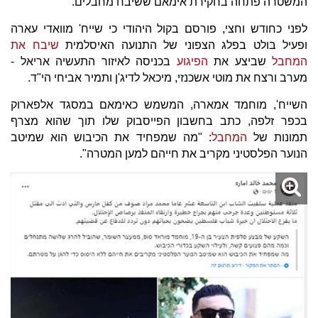
המשטרה פתחה בחקירת אימאם ששיבח מחבלים.
לפני כחודש וחצי, פורסם בקול היהודי כי שייח' מוואדי עארה
ופעיל בולט בפלג הצפוני של התנועה האיסלמית
שיבח את
המחבל
שביצע את
הפיגוע
בכניסה לאיזור התעשיה אריאל -
מערב ורצח את מוטי אשכנזי, מיכאל לדיג'ן ותמיר אביחי הי"ד.
השייח', מוחמד אמארה, המשמש כאימאם במסגד אלפארוק
בכפר זלפה, כתב בחשבון הפייסבוק שלו תוך שהוא מצרף
תמונות של
המחבל
:
"
מה שמפחיד את הכיבוש הוא שמיטב
הנוער הפלסטיני מקריב את חייהם למען המטרה
"
.