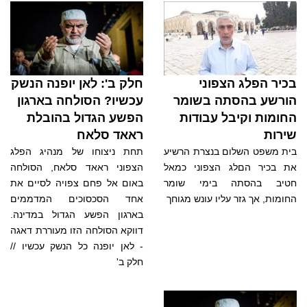
בכיר הפלג הצפוני
חלק ב': לאן יופנה הנשק
הורשע בהסתה בשומר
עכשיו? הסולחה בארגון
החומות וקיבל עבודות
הפשע הגדול בהובלת
שירות
ראאד סלאח
בית משפט השלום בנצרת הרשיע
תחת ניצוחו של מנהיג הפלג
את בכיר הםלג הצפוני כמאל
הצפוני ראאד סלאח, הסולחה
חטיב בהסתה בימי שומר
באום אל פחם צפויה לסיים את
החומות, אך גזר עליו עונש מגוחך
אחד הסכסוכים המדממים
בארגון הפשע הגדול במדינה.
דווקא הסולחה הזו מעוררת דאגה
- לאן יופנה כל הנשק עכשיו //
חלק ב'