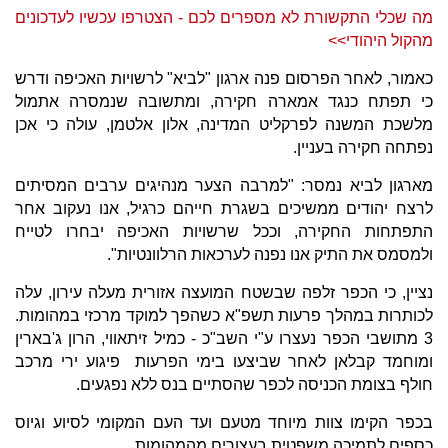
מה שכלי התקשורת לא מספרים לכם - הצטרפו עכשיו לעדכונים
מהקול היהודי>>
כאמור, לאחר הפרסום פנה ארגון "לביא" לרשויות האכיפה ודרש
כי תפתח כנגד אמארה חקירה, ומתשובה שנמסרה אתמול
מלשכת המשנה לפרקליט המדינה, אלון אלטמן, עולה כי אכן
נפתחה חקירה בעניין.
מארגון לביא נמסר: "למרבה הצער מנהיגים ערבים המסיתים
לרצח יהודים ממשיכים בשגרת חייהם כרגיל, אנו נעקוב אחר
התפתחות החקירה, וככל שרשויות האכיפה יבחרו לטייח
ולמסמס את התיק אנו נפנה לערכאות הרלוונטיות".
נציין, כי הכפר זלפה שבשטח המועצה אזורית מעלה עירון, עלה
לכותרות במהלך פרעות תשפ"א כשהפך למוקד מרכזי במהומות.
3 מתושבי הכפר נעצרו ע"י השב"כ - כמיל זיתאווי, הרון ג'בארין
ומוחמד קבלאן לאחר שביצעו בימי הפרעות פיגוע ירי מרכב
חולף בצומת הכניסה לכפר שהסתיים בנס ללא נפגעים.
בכפר הקימו צוות מיוחד מטעם ועד העם המקומי לסיוע וגיוס
כספים לתמיכה משפטית בעצורים מהמהומות.