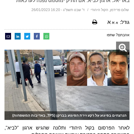
באריאל. ארגון לביא: אם התיק ימוסמס נפנה לערכאות
שלום פרידמן, הקול היהודי
ד' שבט תשפ"ג - 16:20 26/01/2023
א
גודל:
א
א
אהבתם? שתפו
הנרצחים בפיגוע על רקע זירת הפיגוע בברקן (TPS, באדיבות המשפחות)
לאחר הפרסום בקול היהודי ותלונה שהגיש ארגון "לביא",