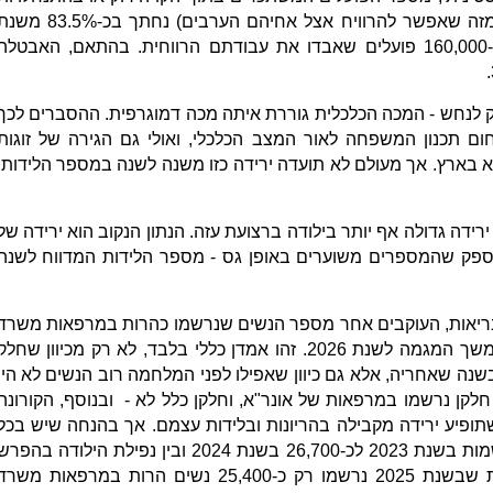
(ומביאים לביתם שכר גבוה בהרבה מזה שאפשר להרוויח אצל אחיהם הערבים) נחתך בכ-3.5%
2022 לשנת 2024. במספרים אלו כ-160,000 פועלים שאבדו את עבודתם הרווחית. בהתאם, האבטלה
לנחש - המכה הכלכלית גוררת איתה מכה דמוגרפית. ההסברים לכך
ום תכנון המשפחה לאור המצב הכלכלי, ואולי גם הגירה של זוגות
לא בארץ. אך מעולם לא תועדה ירידה כזו משנה לשנה במספר הלידות,
רידה גדולה אף יותר בילודה ברצועת עזה. הנתון הנקוב הוא ירידה של
 2024 ל-2025, אך אין ספק שהמספרים משוערים באופן גס - מספר הלידות המדווח לשנה
בריאות, העוקבים אחר מספר הנשים שנרשמו כהרות במרפאות משרד
הבריאות, אפשר לנסות לאמוד את המשך המגמה לשנת 2026. זהו אמדן כללי בלבד, לא רק מכיוון שחל
נה שאחריה, אלא גם כיוון שאפילו לפני המלחמה רוב הנשים לא היו
קן נרשמו במרפאות של אונר"א, וחלקן כלל לא - ובנוסף, הקורונה
ופיע ירידה מקבילה בהריונות ובלידות עצמם. אך בהנחה שיש בכל
זאת קשר בין הנפילה מכ-30,800 נרשמות בשנת 2023 לכ-26,700 בשנת 2024 ובין נפילת הילודה בהפר
של שנה נוספת קדימה, מעניין לראות שבשנת 2025 נרשמו רק כ-25,400 נשים הרות במרפאות משר