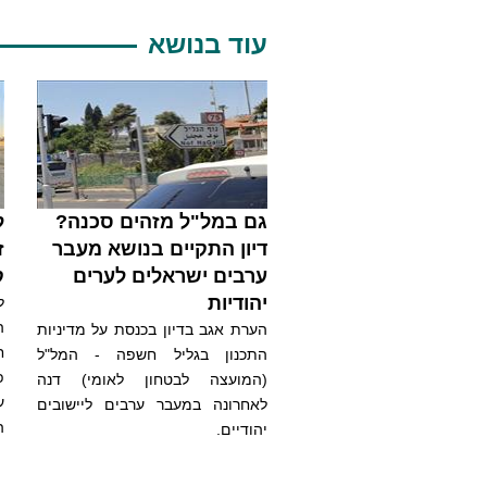
עוד בנושא
גם במל"ל מזהים סכנה?
ל
דיון התקיים בנושא מעבר
ז
ערבים ישראלים לערים
ק
יהודיות
ל
ה
הערת אגב בדיון בכנסת על מדיניות
ח
התכנון בגליל חשפה - המל"ל
פ
(המועצה לבטחון לאומי) דנה
ע
לאחרונה במעבר ערבים ליישובים
ה
יהודיים.