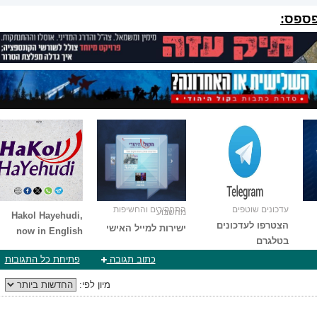
פספס:
עדכונים שוטפים
התחקירים והחשיפות
מהשבוע
Hakol Hayehudi,
הצטרפו לעדכונים
ישירות למייל האישי
now in English
בטלגרם
כתוב תגובה
פתיחת כל התגובות
מיון לפי: