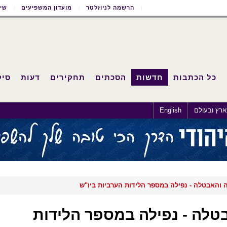
הרשמה לניוזלטר
מועדון המשפיעים
שימ
כל הכתבות
חדשות
הסכתים
תחקירים
דעות
סיק
רץ ובעולם
English
והאבטלה - נפילה במספר הלידות הערביות ביו"ש
לה - נפילה במספר הלידות