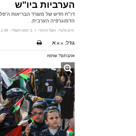
הערביות ביו"ש
דו"ח חדש של משרד הבריאות ה'פ
הדמוגרפיה הערבית.
חיים גלעדי, הקול היהודי
ב' תמוז תשפ"ו - 11:46 17/06/2026
א
גודל:
א
א
אהבתם? שתפו