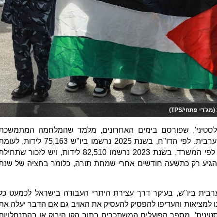
סטיני', שפורסם בימים האחרונים, מלמד שהמלחמה המתמשכת
מותירה את חותמה על הדמוגרפיה הערבית. לפי הדו"ח, בשנת 2025 נרשמו ביו"ש 75,163 לידות, לע
81,151 ב-2024 - ירידה של כ-7.5%. לפי המשרד, בשנת 2023 נרשמו 82,510 לידות, ויש לזכור שתחיל
גיע רק כתשעה חודשים אחרי שמחת תורה, כלומר בחציה של שנת
בית ביו"ש, בעיקר דרך עצירת היתרי העבודה בישראל לכמעט כל
בו למציאות והעדיפו להפסיק להעסיק את האויב גם אם הדבר יעלה את
לסטינית', מספר הפועלים המשתכרים בתוך הקו הירוק או בהתנחלויות