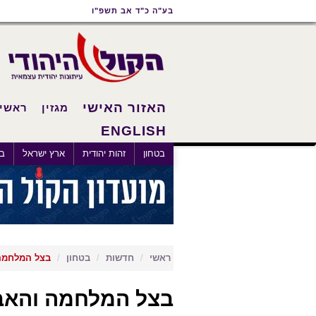
תוכן
תפריט
תפריט
בע"ה כ"ד אב תשפ"ו
ראשי
ראשי
נגישות
האזור האישי
מגזין
ראשי
ENGLISH
×
בטחון
זהות יהודית
ארץ ישראל
בא
ראשי
חדשות
בטחון
בצל המלחמה 
בצל המלחמה והאבט