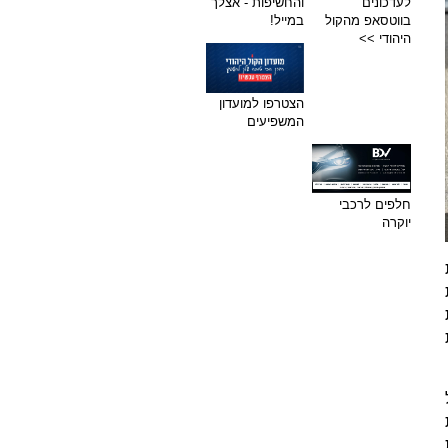
לעדכונים
והחשיפות - אצלך
בווטסאפ מהקול
במייל!
היהודי >>
הצטרפו למועדון
המשפיעים
חלפים לרכבי
יוקרה
ומת
ת