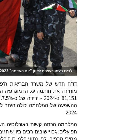
ילדים בעזה בעצרת לציון "יום האדמה" 2023 (מג'די פתחי/TPS)
דו"ח חדש של משרד הבריאות ה'פל
ההשפעה של המלחמה יכולה היתה לה
2024.
המלחמה הכתה קשות באוכלוסיה הער
הפועלים. גם יישובים רבים ביו"ש הגי
מחירי הבנייה. לפי נתוני הלמ"ס ה'פ