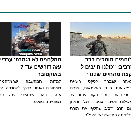
וחמים תומכים ברב
המלחמה לא נגמרה: ערביי
רביב: "כולנו חייבים לו
עזה דורשים עוד 7
צת מהחיים שלנו"
באוקטובר
אחר שנבחר לטקס השאת
למרות המחשבה שהמלחמה
משואות ביום העצמאות, אנחנו
מאחורינו ואנחנו בדרך להסדרה עם
וזרים אל תחקיר הקול היהודי על
עזה, נראה שתושבי עזה לא
עילות חטיבת גבעתי, ועל הראיון
מעוניינים בשקט.
ם הרב זרביב שחשף את תורת
לחימה החדשה של הצמ"ה