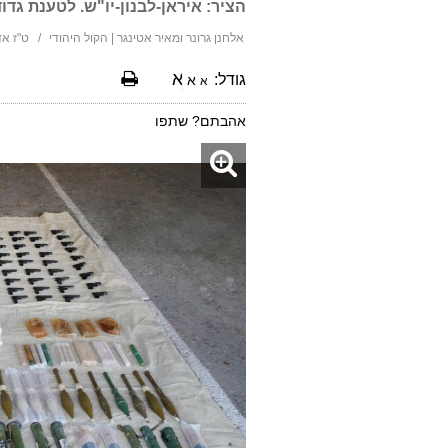
הציר: איראן-לבנון-יו"ש. לטענת גד
אלחנן גרונר ומאיר אטינגר | הקול היהודי
ט"ז אדר ב ת
א
גודל:
א
א
אהבתם? שתפו