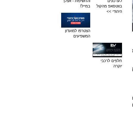
לעדכונים
והחשיפות - אצלך
בווטסאפ מהקול
במייל!
היהודי >>
הצטרפו למועדון
המשפיעים
חלפים לרכבי
יוקרה