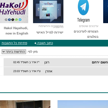
עדכונים שוטפים
התחקירים והחשיפות
מהשבוע
Hakol Hayehudi,
הצטרפו לעדכונים
ישירות למייל האישי
now in English
בטלגרם
כתוב תגובה
פתיחת כל התגובות
מיון לפי:
 השם ירחם
רונן
י"ז אדר ב תשפ"ד 02:45
אהרן
ט"ז אדר ב תשפ"ד 23:03