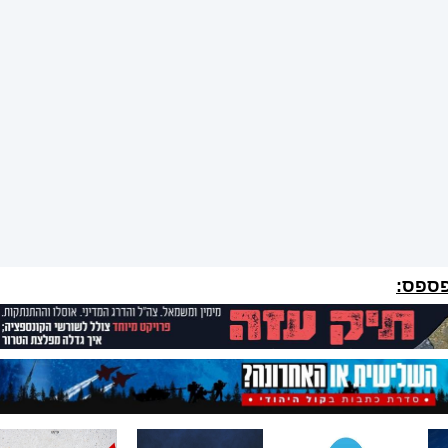
פספס: