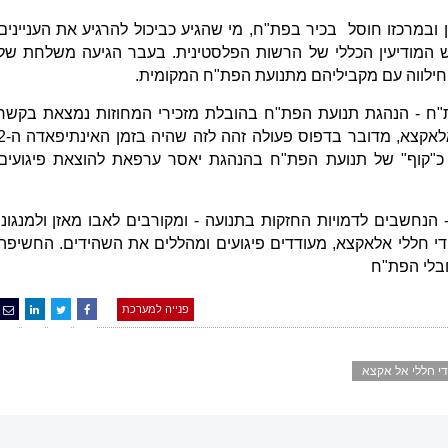
במרכזו חוסל בכיר בפת"ח, מי שהגיע כביכול להרגיע את העניינים
 המודיעין הכללי של הרשות הפלסטינית. בעבר הגיעה משלחת של
 חילווה עם מקביליהם מתנועת הפת"ח המקומית.
"ח - הנהגת תנועת הפת"ח בהובלת מזכירי המחוזות נמצאת בקשר
הדוק ומגבה את פעילות גדודי חללי אלאקצא, מדובר בדפוס פעו
 כ"קוף" של תנועת הפת"ח בהנהגת יאסר ערפאת להוצאת פיגועים
הנחשבים לדמויות החזקות בתנועה - ומקורבים לאבו מאזן ולמנגוני
 חללי אלאקצא, מעודדים פיגועים ומהללים את השהידים. החשיפה
בלי הפת"ח
פנייה למערכת
די חללי אל אקצא