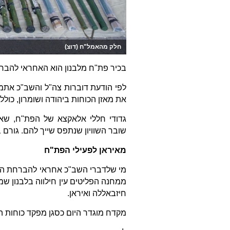
חלק מהאמל"ח (דוצ)
בכיר פת"ח מלבנון הוא האחראי להברח
לפי הודעת דוברות צה"ל והשב"כ אתמ
את מאזן הכוחות ביהודה ושומרון, כולל
גדודי חללי אלאקצא של הפת"ח, שאח
שובר השוויון שנתפס שייך להם. גורם ב
מאיראן לפעילי הפת"ח
מי שלדברי השב"כ אחראי להברחת הנש
ממחנה הפליטים עין חילווה בלבנון ש
חיזבאללה ואיראן.
מקדח מוגדר היום כסגן מפקד כוחות הב