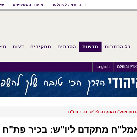
הרשמה לניוזלטר
מועדון המשפיעים
שימ
כל הכתבות
חדשות
הסכתים
תחקירים
דעות
סיק
רץ ובעולם
English
חת אמל"ח מתקדם ליו"ש: בכיר פת"ח
ל"ח מתקדם ליו"ש: בכיר פת"ח