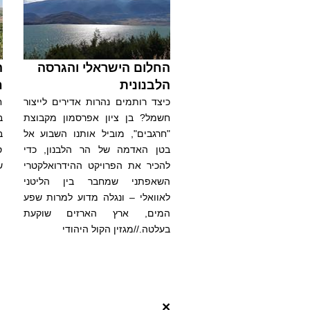
החלום הישראלי והגרסה
ה
הלבנונית
ח
כיצד רותמים נהרות אדירים לייצור
ח
חשמל? בן ציון אפרסמון מקבוצת
ב
"חרגבים", מוביל אותנו השבוע אל
ב
בטן האדמה של הר הלבנון, כדי
ס
להכיר את הפרויקט ההידרואלקטרי
ש
השאפתני שמחבר בין הליטני
לאוואלי – ונגלה מדוע למרות שפע
המים, ארץ הארזים שוקעת
בעלטה.//מגזין הקול היהודי
×