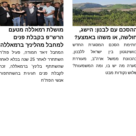
הסכם עם לבנון: הישג,
מושלת רמאללה מטעם
ולשה, או משהו באמצע?
הרש"פ בקבלת פנים
למחבל מהלינץ' ברמאללה
תימת הסכם המסגרת החדש
וושינגטון בין ישראל ללבנון,
המחבל זיאד חמודה, פעיל פת"ח
הכוונת ממשל ארה"ב, מעוררת
השתחרר לאחר 25 שנה בכלא לאחר
ערה מה יש בו, ומה המשמעות?
שהשתתף בלינץ' ברמאללה, זכה
לוש נקודות מבט
לקבלת פנים חגיגית בהשתתפות
אנשי הפת"ח