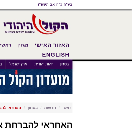
תוכן
תפריט
תפריט
בע"ה כ"ה אב תשפ"ו
ראשי
ראשי
נגישות
האזור האישי
מגזין
ראשי
ENGLISH
×
בטחון
זהות יהודית
ארץ ישראל
בא
ראשי
חדשות
בטחון
האחראי להבר
האחראי להברחת אמ