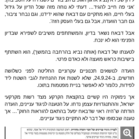
'אני פה חייב להגיד… דעתי לא נוחה מזה שכל הדיון על גידול
בעלי חיים, הוא מתקיים עם דבאח שהוא ידידנו, וגם נבחר ציבור,
גם חבר הוועדה, אבל גם בעלי העסק הזה'.
אבל דבאח נשאר בדיון, והמשתתפים משיבים לשפירא שבדיון
הפנימי הוא לא ינכח.
לטענתו של דבאח (אותה נביא בהרחבה בהמשך), הוא השתתף
בישיבות כראש מועצה ולא כאדם פרטי.
הועדה לנושאים תכנוניים עקרוניים החליטה לפני כשלושה
חודשים, ב-24.9.24, שלא לשנות את ההנחיות לגבי השטח ליד
לפידות, כלומר לא לאפשר בניית מפטמות בתוכו.
אך נימוקיה היו קשיים בהקצאת הקרקע מצד רשות מקרקעי
ישראל, וההתנגדויות עצמן נדחו. על הטענה לניגוד עניינים, הועדה
הודתה ש"היה ראוי שדבאח יפעל בהתאם להוראות החוק"… אך
טענה שבסופו של דבר לא התקיים ניגוד עניינים.