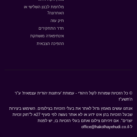
מלחמת לבנון השלישי או
האחרונה?
תיק עזה
חדר התחקירים
אינתיפאדה מושתקת
ההפיכה הצבאית
© כל הזכויות שמורות לקול היהודי - עמותת 'עיתונות יהודית עצמאית' ע"ר
ה'תשע"ז
אנחנו עושים מאמץ גדול לאתר את בעלי הזכויות בצילומים. השימוש ביצירות
שבעל הזכויות בהן אינו ידוע או לא אותר נעשה לפי סעיף 27א ל"חוק זכויות
יוצרים". אם זיהיתם צילום ואתם בעלי הזכויות בו, יש לפנות
ל-
office@hakolhayehudi.co.il