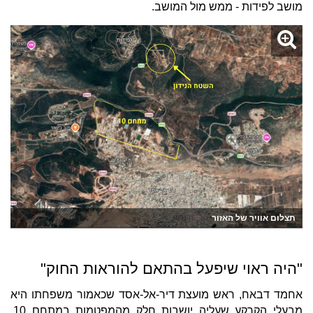
מושב לפידות - ממש מול המושב.
תצלום אוויר של האזור
"היה ראוי שיפעל בהתאם להוראות החוק"
אחמד דבאח, ראש מועצת דיר-אל-אסד שכאמור משפחתו היא
מבעלי הקרקע שעליה יושבות חלק מהמפטמות במתחם 10,