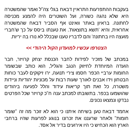
בעקבות ההתפרעות התראיין דבאח בגלי צה"ל ואמר שהמשטרה
היא שלא נהגה כשורה, ועל השוטרים היה להמנע מכניסה
לחתונה. בראיון באתר וואינט אף הסביר דבאח שהמשטרה
אחראית, והיא 'תשא בתוצאות'. את טענתו ביסס על כך ש'חברי
מועצה היו בחתונה' והם לדבריו טענו שבכלל לא נורו בה יריות.
הצטרפו עכשיו למועדון הקול היהודי >>
במכתב של מזכיר לפידות לחבר הכנסת יצחק קרויזר, חבר
הועדה המיוחדת לחיזוק הנגב והגליל, הוא כותב שבשומר
החומות ערביי הכפר חסמו צירי תנועה, ירו זיקוקים לעבר כוחות
הבטחון וידו אבנים לאורך שעות רבות על מכוניות יהודיות וניידות
משטרה, כל זאת תוך קריאות עידוד והלל לפגיעה ביהודים
שהושמעו בכפר. בתשובתו למכתב ענה ח"כ קרויזר שכל הפרטים
נבדקו ונמצאו נכונים.
אחמד דבאח טען בשיחה איתנו כי הוא לא זוכר מה זה "שומר
חומות" ולאחר שרעננו את זכרונו בנוגע לפרעות שהיו ברחבי
הארץ הוא הכחיש כי היו אירועים בדיר אל אסד.