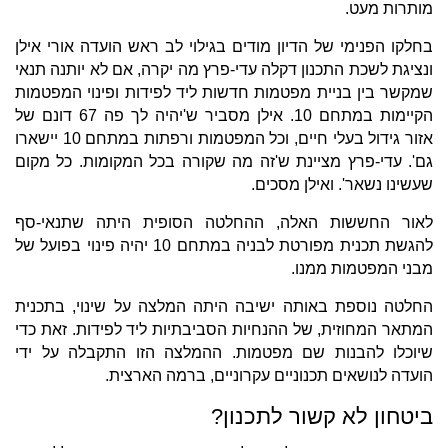
מותרות מעט.
בחלקו הפנימי של הדיון מודים בגילוי לב ראש הועדה אורי אילן
ונציגת לשכת התכנון דקלה עדי-פרץ מה יקרה, אם לא יותנה תנאי
שמקשר בין בניית מפטמות חדשות ליד לפידות ופינוי המפטמות
הקיימות במתחם 10. אילן מסביר ש'יהיה לך פה 67 דונם של
אזור גידול בעלי חיים, וכל המפטמות ורפתות במתחם 10 יישארו
גם'. עדי-פרץ מציינת ש'זה מה שקורה בכל המקומות. כל מקום
שעשינו נשאר'. ואילן מסכים.
לאור החששות האלה, ההחלטה הסופית היתה שתנאי-סף
להגשת תכנית מפורטת לבניה במתחם 10 יהיה פינוי בפועל של
מבני המפטמות ממנו.
החלטה נוספת באותה ישיבה היתה המלצה על שינוי, בתכנית
המתאר המחוזית, של ההנחיות הסביבתיות ליד לפידות. זאת כדי
שיוכלו להבנות שם מפטמות. ההמלצה הזו התקבלה על ידי
הועדה לנושאים תכנוניים עקרוניים, ברמה הארצית.
ביטחון לא קשור לתכנון?