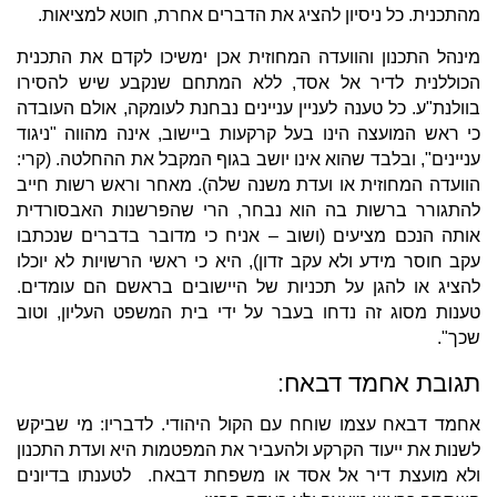
מהתכנית. כל ניסיון להציג את הדברים אחרת, חוטא למציאות.
מינהל התכנון והוועדה המחוזית אכן ימשיכו לקדם את התכנית
הכוללנית לדיר אל אסד, ללא המתחם שנקבע שיש להסירו
בוולנת"ע. כל טענה לעניין עניינים נבחנת לעומקה, אולם העובדה
כי ראש המועצה הינו בעל קרקעות ביישוב, אינה מהווה "ניגוד
עניינים", ובלבד שהוא אינו יושב בגוף המקבל את ההחלטה. (קרי:
הוועדה המחוזית או ועדת משנה שלה). מאחר וראש רשות חייב
להתגורר ברשות בה הוא נבחר, הרי שהפרשנות האבסורדית
אותה הנכם מציעים (ושוב – אניח כי מדובר בדברים שנכתבו
עקב חוסר מידע ולא עקב זדון), היא כי ראשי הרשויות לא יוכלו
להציג או להגן על תכניות של היישובים בראשם הם עומדים.
טענות מסוג זה נדחו בעבר על ידי בית המשפט העליון, וטוב
שכך".
תגובת אחמד דבאח:
אחמד דבאח עצמו שוחח עם הקול היהודי. לדבריו: מי שביקש
לשנות את ייעוד הקרקע ולהעביר את המפטמות היא ועדת התכנון
ולא מועצת דיר אל אסד או משפחת דבאח. לטענתו בדיונים