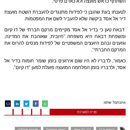
השתתף כראש מועצה ולא כאדם פרטי.
לטענתו בעת שהובן כי לפידות מתנגדים להעברת השטח מועצת
דיר אל אסד ביקשה שלא להעביר לשם את המפטמות.
דבאח טען כי בדיר אל אסד מקיימים מרקם חברתי של דו קיום
ומשפחת דבאח היא משפחה "חיובית, שאוהבת את המדינה,
וגזענים ובהם היועצים המשפטיים של לפידות מנסים להרוס את
המרקם החברתי".
כאמור, לדבריו לא היו שום אירועים בזמן שומר חומות בדיר אל
אסד, ולדבריו בזמן המלחמה המועצה פועלת למען "דו קיום".
אהבתם? שתפו
פנייה למערכת
דבאח ובניו
דיר אל אסד
שומר החומות
פרעות תשפ"א