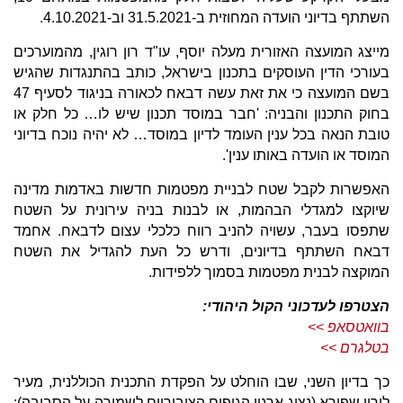
השתתף בדיוני הועדה המחוזית ב-31.5.2021 וב-4.10.2021.
מייצג המועצה האזורית מעלה יוסף, עו"ד רון רוגין, מהמוערכים
בעורכי הדין העוסקים בתכנון בישראל, כותב בהתנגדות שהגיש
בשם המועצה כי את זאת עשה דבאח לכאורה בניגוד לסעיף 47
בחוק התכנון והבניה: 'חבר במוסד תכנון שיש לו… כל חלק או
טובת הנאה בכל ענין העומד לדיון במוסד… לא יהיה נוכח בדיוני
המוסד או הועדה באותו ענין'.
האפשרות לקבל שטח לבניית מפטמות חדשות באדמות מדינה
שיוקצו למגדלי הבהמות, או לבנות בניה עירונית על השטח
שתפסו בעבר, עשויה להניב רווח כלכלי עצום לדבאח. אחמד
דבאח השתתף בדיונים, ודרש כל העת להגדיל את השטח
המוקצה לבנית מפטמות בסמוך ללפידות.
הצטרפו לעדכוני הקול היהודי:
בוואטסאפ >>
בטלגרם >>
כך בדיון השני, שבו הוחלט על הפקדת התכנית הכוללנית, מעיר
לירון שפירא (נציג ארגון הגופים הציבוריים לשמירה על הסביבה):