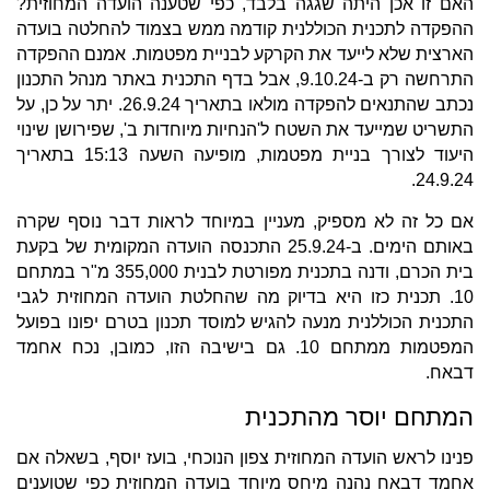
האם זו אכן היתה שגגה בלבד, כפי שטענה הועדה המחוזית?
ההפקדה לתכנית הכוללנית קודמה ממש בצמוד להחלטה בועדה
הארצית שלא לייעד את הקרקע לבניית מפטמות. אמנם ההפקדה
התרחשה רק ב-9.10.24, אבל בדף התכנית באתר מנהל התכנון
נכתב שהתנאים להפקדה מולאו בתאריך 26.9.24. יתר על כן, על
התשריט שמייעד את השטח ל'הנחיות מיוחדות ב', שפירושן שינוי
היעוד לצורך בניית מפטמות, מופיעה השעה 15:13 בתאריך
24.9.24.
אם כל זה לא מספיק, מעניין במיוחד לראות דבר נוסף שקרה
באותם הימים. ב-25.9.24 התכנסה הועדה המקומית של בקעת
בית הכרם, ודנה בתכנית מפורטת לבנית 355,000 מ"ר במתחם
10. תכנית כזו היא בדיוק מה שהחלטת הועדה המחוזית לגבי
התכנית הכוללנית מנעה להגיש למוסד תכנון בטרם יפונו בפועל
המפטמות ממתחם 10. גם בישיבה הזו, כמובן, נכח אחמד
דבאח.
המתחם יוסר מהתכנית
פנינו לראש הועדה המחוזית צפון הנוכחי, בועז יוסף, בשאלה אם
אחמד דבאח נהנה מיחס מיוחד בועדה המחוזית כפי שטוענים