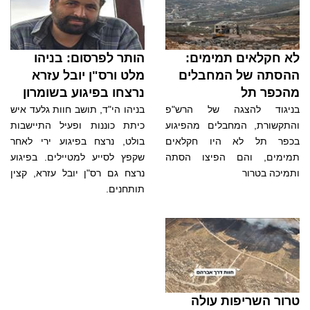
לא חקלאים תמימים:
הותר לפרסום: בניהו
ההסתה של המחבלים
מלט ורס"ן יובל עזרא
מהכפר תל
נרצחו בפיגוע בשומרון
בניגוד להצגה של הרש"פ
בניהו הי"ד, תושב חוות גלעד איש
והתקשורת, המחבלים מהפיגוע
כיתת כוננות ופעיל התיישבות
בכפר תל לא היו חקלאים
בולט, נרצח בפיגוע ירי לאחר
תמימים, והם הפיצו הסתה
שקפץ לסייע למטיילים. בפיגוע
ותמיכה בטרור
נרצח גם רס"ן יובל עזרא, קצין
תותחנים.
טרור השריפות עולה