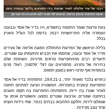
רכבו של שיר אלקלעי לאחר שהוצת בידי הפורעים בלינצ' בטמרה בזמן
שומר החומות. (הופץ ברשת. שימוש לפי סעיף 27א לחוק זכויות יוצרים)
בעת פרעות שומר החומות בתשפ"א, היו בדיר-אל-אסד ובבענה
הצמודה אליה התרחשויות רבות, בדומה לכל הגליל והארץ
בכלל.
בלילה הראשון של הפרעות התחוללה הפגנה אלימה של צעירים
מדיר אל אסד ובענה, שחסמו את הכביש והתעמתו עם שוטרים.
תיעודים רבים מההתפרעות מראים מדורות, השחתת שלט
בחירות של נתניהו, מתפרעים עם דגלי 'פלסטין', רעולי פנים
בכאפיות ואף סרטי-ראש בסגנון חמאס.
כחודש בלבד מאוחר יותר, ב-19.6.21, התפתחה בדיר-אל-אסד
התפרעות קיצונית בחומרתה. המשטרה הגיעה למתחם חתונה
לאחר שנורו בה יריות, והתפתחה התפרעות בה תקפו חוגגים
בחתונה שוטרים. ארבעה שוטרים נפצעו, והשוטרים אוימו עד
שנאלצו לירות, וחלקם התחבאו בבתים בכפר. שתי ניידות הוצתו
וציוד נגנב מניידות.