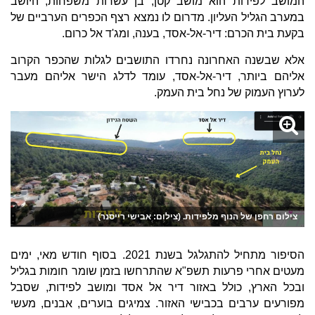
המושב לפידות הוא מושב קטן, בן עשרות משפחות, היושב
במערב הגליל העליון. מדרום לו נמצא רצף הכפרים הערביים של
בקעת בית הכרם: דיר-אל-אסד, בענה, ומג'ד אל כרום.
אלא שבשנה האחרונה נחרדו התושבים לגלות שהכפר הקרוב
אליהם ביותר, דיר-אל-אסד, עומד לדלג הישר אליהם מעבר
לערוץ העמוק של נחל בית העמק.
צילום רחפן של הנוף מלפידות. (צילום: אבישי רייסנר)
הסיפור מתחיל להתגלגל בשנת 2021. בסוף חודש מאי, ימים
מעטים אחרי פרעות תשפ"א שהתרחשו בזמן שומר חומות בגליל
ובכל הארץ, כולל באזור דיר אל אסד ומושב לפידות, שסבל
מפורעים ערבים בכבישי האזור. צמיגים בוערים, אבנים, מעשי