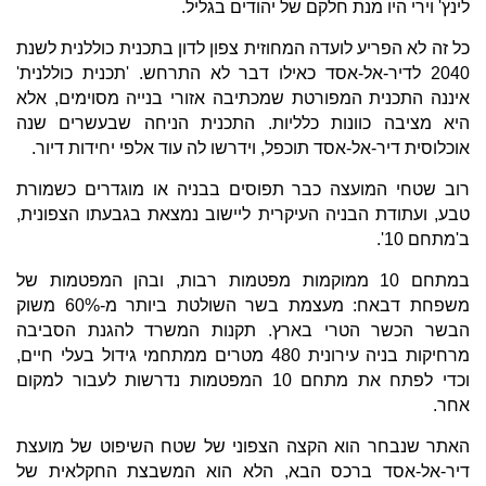
לינץ' וירי היו מנת חלקם של יהודים בגליל.
כל זה לא הפריע לועדה המחוזית צפון לדון בתכנית כוללנית לשנת
2040 לדיר-אל-אסד כאילו דבר לא התרחש. 'תכנית כוללנית'
איננה התכנית המפורטת שמכתיבה אזורי בנייה מסוימים, אלא
היא מציבה כוונות כלליות. התכנית הניחה שבעשרים שנה
אוכלוסית דיר-אל-אסד תוכפל, וידרשו לה עוד אלפי יחידות דיור.
רוב שטחי המועצה כבר תפוסים בבניה או מוגדרים כשמורת
טבע, ועתודת הבניה העיקרית ליישוב נמצאת בגבעתו הצפונית,
ב'מתחם 10'.
במתחם 10 ממוקמות מפטמות רבות, ובהן המפטמות של
משפחת דבאח: מעצמת בשר השולטת ביותר מ-60% משוק
הבשר הכשר הטרי בארץ. תקנות המשרד להגנת הסביבה
מרחיקות בניה עירונית 480 מטרים ממתחמי גידול בעלי חיים,
וכדי לפתח את מתחם 10 המפטמות נדרשות לעבור למקום
אחר.
האתר שנבחר הוא הקצה הצפוני של שטח השיפוט של מועצת
דיר-אל-אסד ברכס הבא, הלא הוא המשבצת החקלאית של