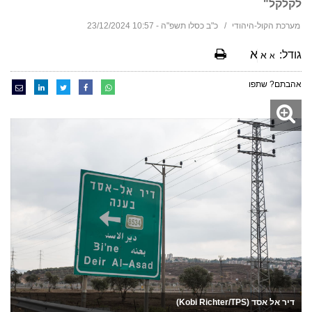
לקלקל"
מערכת הקול-היהודי
כ"ב כסלו תשפ"ה - 10:57 23/12/2024
א
גודל:
א
א
אהבתם? שתפו
דיר אל אסד (Kobi Richter/TPS)