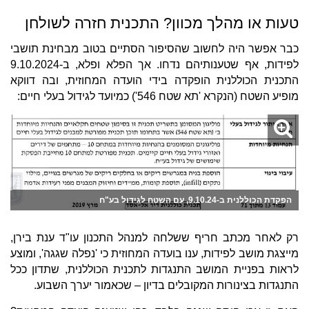
טעות או מהלך מכוון? התכנית חזרה לשולחן
כבר אפשר היה לחשוב שהסיפור הסתיים בטוב מבחינת תושבי
לפידות, אף שטענותיהם נדחו. אך הפלא ופלא, ב-9.10.2024
התכנית הכוללנית הופקדה בידי הועדה המחוזית, ובה דווקא
מופיע השטח (הנקרא 'תא שטח 546') כמיועד לגידול בעלי חיים:
הפקדת הכוללנית ב-9.10.24, עם השטח לגידול בע"ח
רק לאחר מכתב חריף ששלחה למנהל התכנון עו"ד ענת בירן,
מייצגת מושב לפידות, ענו בועדה המחוזית כי 'נפלה שגגה', ומוצע
לראות בפניית המושב התנגדות לתכנית הכוללנית, שתדון ככל
התנגדות בצינורות המקובלים בדיון – שכאמור יערך השבוע.