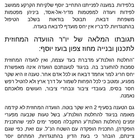
בלפידות. במענה לפנייתנו התחייב יוסף שלקיחת הקרקע ממושב
לפידות ויעודה למפטמות מדיר-אל-אסד, ביניהן מפטמות
משפחת דבאח, תבוטל בודאות בשלב הטיפול
בהתנגדויות. לדבריו אין יחס מועדף לדבאח בועדה.
תגובתו המלאה של יו"ר הוועדה המחוזית
לתכנון ובנייה מחוז צפון בועז יוסף:
"החלטת הוולנת"ע מדברת בעד עצמה, ואין לוועדה המחוזית
סמכות להתערב בה. בניגוד לטענתכם הוועדה אינה מאפשרת
יחס חריג למר אחמד דבאח או לכל אדם אחר. טענה זו היא שקר
מפגיע, ומוטב כי לכל הפחות לשמור על דרך ארץ ולא להטיל רפש
חסר בסיס, בעובדי ציבור ונבחרי ציבור, העושים מלאכתם
נאמנה.
גם הטענה בסעיף 2 היא שקר בוטה. הוועדה המחוזית לא קידמה
מאומה בניגוד להחלטת הוולנת"ע. בשל טעות שנבעה מפערי
זמנים (החלטת הוולנת"ע התקבלה מספר ימים לפני שהתכנית
הופקדה), התכנית הופקדה עם השטח הנ"ל. עם זאת, כפי שגם
ציינתם, הובהר כי בעת הדיון בהתנגדויות, המתחם יוסר