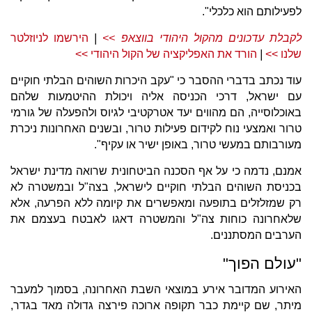
לפעילותם הוא כלכלי".
לקבלת עדכונים מהקול היהודי בווצאפ >>
|
הירשמו לניוזלטר
שלנו >>
| ​
הורד את האפליקציה של הקול היהודי >>
עוד נכתב בדברי ההסבר כי "עקב היכרות השוהים הבלתי חוקיים
עם ישראל, דרכי הכניסה אליה ויכולת ההיטמעות שלהם
באוכלוסייה, הם מהווים יעד אטרקטיבי לגיוס ולהפעלה של גורמי
טרור ואמצעי נוח לקידום פעילות טרור, ובשנים האחרונות ניכרת
מעורבותם במעשי טרור, באופן ישיר או עקיף".
אמנם, נדמה כי על אף הסכנה הביטחונית שרואה מדינת ישראל
בכניסת השוהים הבלתי חוקיים לישראל, בצה"ל ובמשטרה לא
רק שמזלזלים בתופעה ומאפשרים את קיומה ללא הפרעה, אלא
שלאחרונה כוחות צה"ל והמשטרה דאגו לאבטח בעצמם את
הערבים המסתננים.
"עולם הפוך"
האירוע המדובר אירע במוצאי השבת האחרונה, בסמוך למעבר
מיתר, שם קיימת כבר תקופה ארוכה פירצה גדולה מאד בגדר,