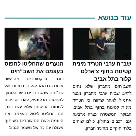
עוד בנושא
שב"ח ערבי הטריד מינית
הנערים שהחליטו לתפוס
קטינות בחוף צ'ארלס
בעצמם את השב"חים
קלור בתל אביב
רוכבי טרקטורונים מהיישוב
אדורה נדהמו לגלות כמויות של
השב"חים מחברון שלא נחים
שב"חים שמסתתרים ביער הסמוך
לרגע: שב"ח ערבי מחברון נעצר
למחסום תרקומיא, לאחר שדיווחו
אתמול לאחר שדווח כי הטריד
לכוחות הביטחון שלא עשו דבר,
מינית קטינות בחוף בתל אביב.
הם החליטו ליטול בעצמם את
הבוקר, המשטרה עצרה ארבעה
היוזמה וכעת הם עובדים בשיתוף
גנבי רכבים בחולון, כולם שוהים
פעולה עם כח של משמר הגבול.
בלתי חוקיים מהעיר חברון.