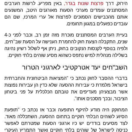
הירוק, דרך
פרצות שונות בגדר,
באין מפריע. לרשות הערבים
המסתננים עומדים מערכי הסעות מאורגנים היטב, המשנעים
אותם מהכבישים הסמוכים לפרצות אל ערי המרכז, שם הם
עובדים כפועלים במגוון תחומים.
בעיית הערבים המסתננים מוכרת מזה זמן רב, וכבר לפני כ-4
שנים, התקבלה הצעת חוק להחמרת הענישה על הסעת שב"חים,
ולפיה בנוסף לקנסות הנקובים בחוק, ניתן אף לשלול רשיון נהיגה
בשלילה מנהלית למיש נתפס כשהוא מסיע שוהים בלתי חוקיים.
השב"חים יעד אטרקטיבי לארגוני הטרור
בדברי ההסבר לחוק נכתב כי "המציאות הביטחונית והחברתית
בישראל מלמדת כי עבירות ההסעה שלא כדין הן עבירות נפוצות
אשר מבצעיהן מעדיפים את טובתם הכלכלית על פני ביטחון
הציבור, ובכך מסכנים אותו".
המחוקק היה מודע להיקף התופעה וכבר אז נכתב כי "תופעת
הסיוע לשוהים הבלתי חוקיים בתחום ההסעה, השתכללה מאוד.
לצד מסיעים בודדים יש כיו ארגוני הסעות שמטרתם לאפשר
כניסה לישראל של שוהים בלתי חוקיים ואשר התמריץ העיקרי