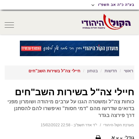
תוכן
תפריט
תפריט
בע"ה כ"ה אב תשפ"ו
ראשי
ראשי
נגישות
oggle
gation
ראשי
חדשות
בטחון
חיילי צה"ל בשירות השב"חים
חיילי צה"ל בשירות השב"חים
כוחות צה"ל ומשטרה הגנו על ערבים מיהודה ושומרון מפני
בדואים שדרשו מהם "דמי חסות" ואיפשרו להם להסתנן
דרך פירצה בגדר
מערכת הקול-היהודי
י"ד אדר תשפ"ב - 22:58 15/02/2022
א
גודל:
א
א