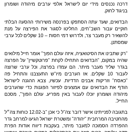
דרכה נכנסים מידי יום לישראל אלפי ערבים מיהודה ושומרון
בניגוד לחוק.
הבדואים, שעד עתה הסתפקו בפרנסה משירותי ההסעה הבלתי
חוקיים עבור השב"חים, החליטו לסגור את הפירצה על מנת
להשאיר רק מעבר צר, ולדרוש דמי חסות – 10 שקלים לכל ערבי
שמסתנן.
"רק שתבינו את הסיטואציה, איזה עולם הפוך" אומר חייל מילואים
שהיה במקום, "הבדואים התחילו לקחת "פרוטקשיין" על הפרצה
בגדר שליד מעבר מיתר. הם עמדו בפרצה, וכל ערבי שרוצה
לעבור 10 שקלים. אז הערבים מיו"ש התעצבנו והתחיל פה
"כאסח" וזריקות אבנים הדדיות. עכשיו, צבא ההגנה לישראל
הודף את הבדואים עם אמצעים לפיזור הפגנות כדי שהערבים
מיהודה ושומרון יוכלו לעבור באין מפריע. עולם הפוך", מסכם
החייל.
בתגובה לפנייתינו אישר דובר צה"ל כי אכן "ב-12.02 כוחות צה״ל
מהחטיבה המרחבית "יהודה" ומשטרת ישראל הגיעו למרחב גדר
ההפרדה הסמוכה למעבר מיתר, בעקבות דיווח אודות הפרת