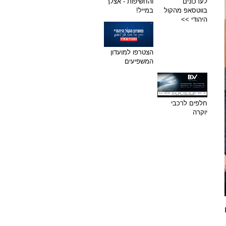
לעדכונים
והחשיפות - אצלך
בווטסאפ מהקול
במייל!
היהודי >>
הצטרפו למועדון
המשפיעים
חלפים לרכבי
יוקרה
ם