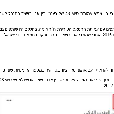
אלא שכעת אנו חושפים בקול היהודי כי בין אנשי עמותת סיוע 48 של רע"מ ובין אבו רשאד התנהל קש
פים עם עמותת החמאס הטורקית ח'יר אומה. בחלקם היו שותפים גם
הקשר נמשך גם בפעילות ברשת ותיעוד נוסף שמצאנו מצביע על מפגש בין אבו רשאד ואנ