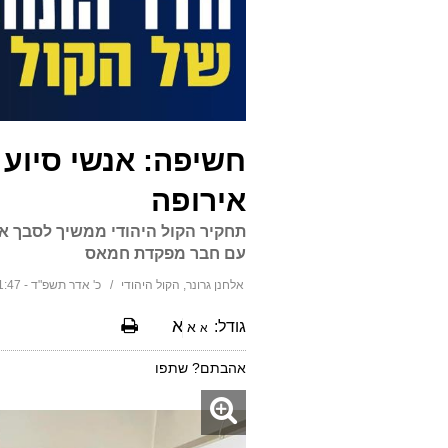
אירופה
עם חבר מפקדת חמאס
אלחנן גרונר, הקול היהודי
כ' אדר תשפ"ד - 21:47 29/02/2024
א
גודל:
א
א
אהבתם? שתפו