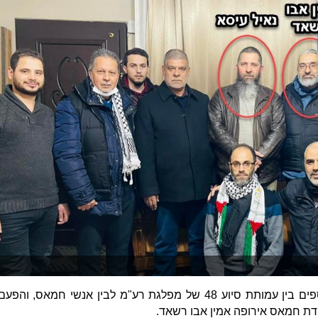
תחקיר הקול היהודי חושף קשרים נוספים בין עמותת סיוע 48 של מפלגת רע"מ לבין אנשי חמאס, והפע
 חמאס אירופה אמין אבו רשאד.