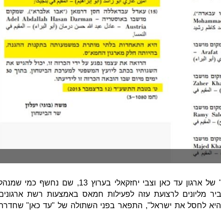
אבו רשאד מוכר מהסדרה "השתולה" של ארגון עד כאן וצבי יחזקאלי בערוץ 13, שם נחשף כמי שמנה
יר מליונים לרצועת עזה לפעילות חמאס באמצעות רשת ארגונים
י היא לחסל את ישראל", התפאר בפני השתולה של "עד כאן" שחדרה