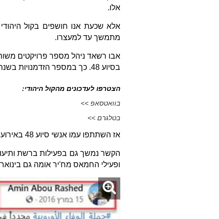
אלו.
מתמשך עד למעצרו.
אבו רשאד ניהל מספר פרויקטים משות
בסיוע 48. כך במספר הזדמנויות בשנת 2016, אחרי שהוכרז אבו רשאד כחבר מפקדת חמאס בידי ישראל.
הצטרפו לעדכונים מהקול היהודי:
בוואטסאפ >>
בטלגרם >>
אז השתתפו עמו אנשי סיוע 48 באירוע וחילקו איתו ועם ארגונו מזון וציוד בטורקיה במספר הזדמנויות שונות.
ופעילי החמאס מח'יר אומה גם בינואר 2022.