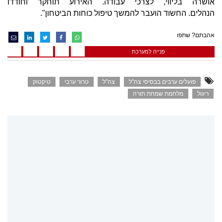
אושרה בליווי, לצרכי עבודה. האירוע תוחקר וחודדו
הנהלים. החשוד הועבר להמשך טיפול כוחות הביטחון".
אהבתם? שתפו
פנייה למערכת
פועלים ערבים בבסיסי צה"ל
צה"ל
טרור ערבי
טיקטוק
ריגול
מלחמת שמחת תורה