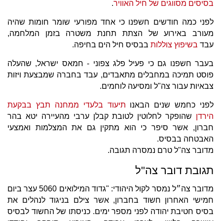
בסיסים מסווגים של חיל האוויר
.
לפני כמה חודשים חשפנו כי אחד מפורעי שומר חומות שהיה
מעורב באירוע של הצתת תחנת משטרה בזמן המלחמה,
עבד
בשיפוץ צוללות
בבסיס חיל הים בחיפה.
בעבר חשפנו גם כי פעיל פלג צפוני - חמאס ישראל, שהעלה
פוסט תמיכה במחבלים מתאבדים, עבד בחברה שמבצעת ויזות
צבאיות עבור צה"ל ומסיעה לוחמים.
לפני כחמש שנים הבאנו
תיעוד בלעדי ממחנה תבץ בבקעת
הירדן
שהופקר לחלוטין לטובת קבלן ערבי מהעיירה יטא בהר
חברון, אשר סיפר כי הוא מתקין גם את המצלמות ואמצעי
האבטחה בבסיס.
מדובר צה"ל טרם נמסרה תגובה.
תגובת דובר צה"ל
מדובר צה״ל נמסר לקול היהודי: "גדוד המילואים 5060 עצר ביום
חמישי האחרון חשוד בחברון, אשר צילם בניגוד לנהלים את
בסיס חטיבת יהודה לפני מספר ימים. כניסתו של החשוד לבסיס