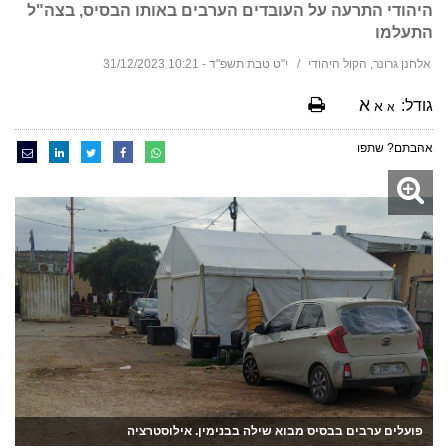
היהודי התרעה על העובדים הערבים באותו הבסיס, בצה"ל
התעלמו
אלחנן גרונר, הקול היהודי
י"ט טבת תשפ"ד - 10:21 31/12/2023
א
גודל:
א
א
אהבתם? שתפו
פועלים ערבים בבסיס מבוא שילה בבנימין. אילוסטרציה